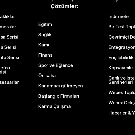
Çözümler:
Bir Soru Gönderin
aklıklar
İndirmeler
Eğitim
meralar
Bir Test Topl
Sağlık
sa Serisi
Çevrimiçi De
Kamu
a Serisi
Entegrasyo
Finans
hta Serisi
Erişilebilirlik
Spor ve Eğlence
lefon
Kapsayıcılık
isi
Ön saha
Canlı ve İst
sesuarlar
Seminerleri
Kar amacı gütmeyen
Webex Topl
Başlangıç Firmaları
Webex Gelişti
Karma Çalışma
Haberler & Ye