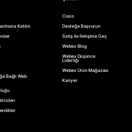
Cisco
antısına Katılın
Desteğe Başvurun
rsler
Satış ile İletişime Geç
n
Webex Blog
Webex Düşünce
Liderliği
Webex Ürün Mağazası
eğe Bağlı Web
Kariyer
uluğu
ricileri
nilikler