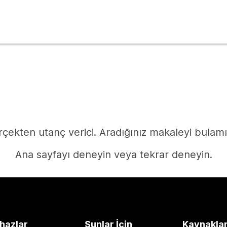
çekten utanç verici. Aradığınız makaleyi bulam
Ana sayfayı deneyin veya tekrar deneyin.
Ana Sayfa
hazlar
Şunlar İçin
Kaynakla
Yanıta mı ihtiyacınız var?