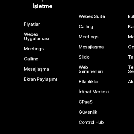
İşletme
Webex Suite
kul
Fiyatlar
Calling
Ka
Webex
Meetings
Ma
Uygulaması
Mesajlaşma
Od
Meetings
Slido
Ta
Calling
Web
Te
Mesajlaşma
Seminerleri
Ser
Ekran Paylaşımı
Etkinlikler
Ak
İrtibat Merkezi
CPaaS
Güvenlik
Control Hub