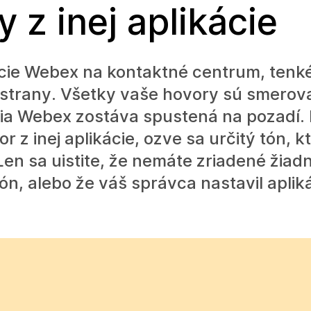
y z inej aplikácie
ácie Webex na kontaktné centrum, tenké
j strany. Všetky vaše hovory sú smerov
ácia Webex zostáva spustená na pozadí.
 z inej aplikácie, ozve sa určitý tón, k
en sa uistite, že nemáte zriadené žiadn
fón, alebo že váš správca nastavil apli