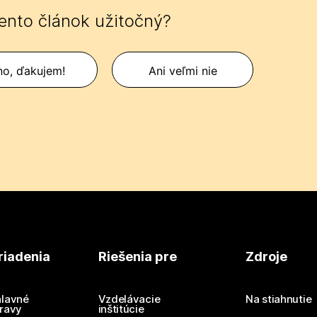
tento článok užitočný?
no, ďakujem!
Ani veľmi nie
riadenia
Riešenia pre
Zdroje
lavné
Vzdelávacie
Na stiahnutie
ravy
inštitúcie