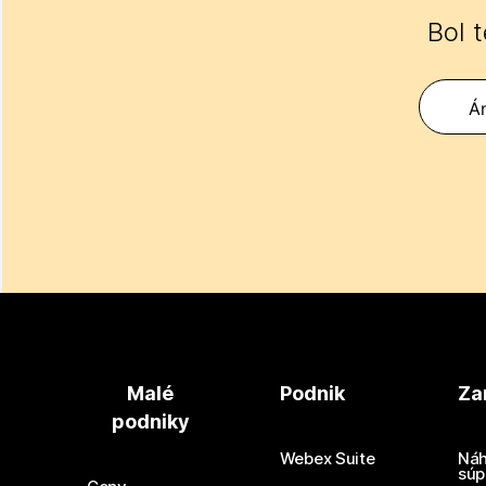
Bol 
Á
Malé
Podnik
Za
podniky
Webex Suite
Náh
súp