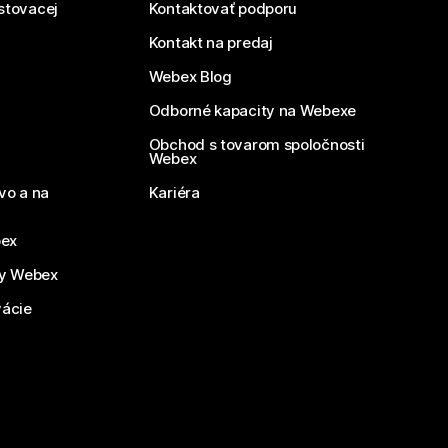
estovacej
Kontaktovať podporu
Kontakt na predaj
Webex Blog
Odborné kapacity na Webexe
Obchod s tovarom spoločnosti
Webex
vo a na
Kariéra
bex
by Webex
vácie