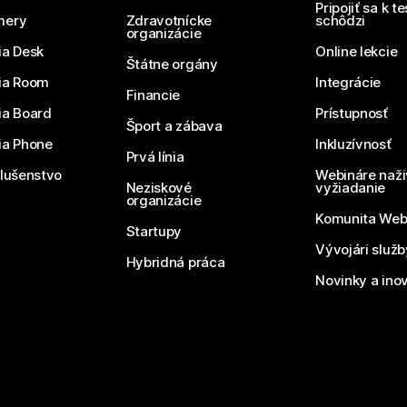
Pripojiť sa k t
mery
Zdravotnícke
schôdzi
organizácie
ia Desk
Online lekcie
Štátne orgány
ia Room
Integrácie
Financie
ia Board
Prístupnosť
Šport a zábava
ia Phone
Inkluzívnosť
Prvá línia
slušenstvo
Webináre naži
Neziskové
vyžiadanie
organizácie
Komunita We
Startupy
Vývojári služ
Hybridná práca
Novinky a ino