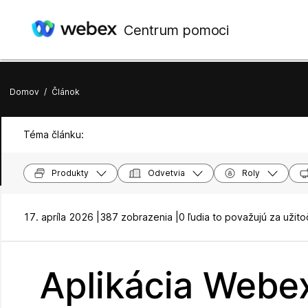
Centrum pomoci
Domov
/
Článok
Téma článku:
Produkty
Odvetvia
Roly
17. apríla 2026 |
387 zobrazenia |
0 ľudia to považujú za užit
Aplikácia Webex