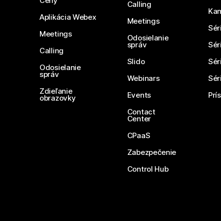
Ceny
Calling
Ka
Aplikácia Webex
Meetings
Sér
Meetings
Odosielanie
správ
Sér
Calling
Slido
Sér
Odosielanie
správ
Webinars
Sér
Zdieľanie
Events
Prí
obrazovky
Contact
Center
CPaaS
Zabezpečenie
Control Hub