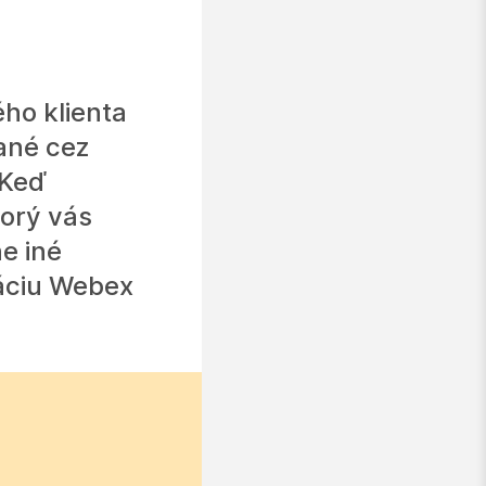
ho klienta
ané cez
 Keď
torý vás
e iné
káciu Webex