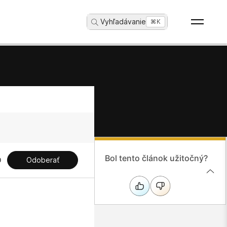
Vyhľadávanie
...
⌘K
Bol tento článok užitočný?
Odoberať