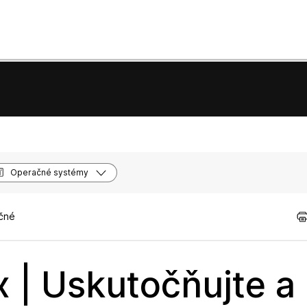
Operačné systémy
očné
 | Uskutočňujte a