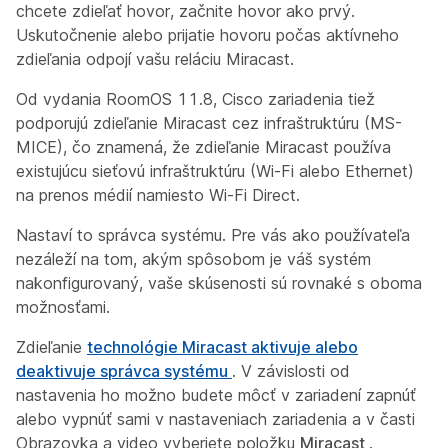
chcete zdieľať hovor, začnite hovor ako prvý.
Uskutočnenie alebo prijatie hovoru počas aktívneho
zdieľania odpojí vašu reláciu Miracast.
Od vydania RoomOS 11.8, Cisco zariadenia tiež
podporujú zdieľanie Miracast cez infraštruktúru (MS-
MICE), čo znamená, že zdieľanie Miracast používa
existujúcu sieťovú infraštruktúru (Wi-Fi alebo Ethernet)
na prenos médií namiesto Wi-Fi Direct.
Nastaví to správca systému. Pre vás ako používateľa
nezáleží na tom, akým spôsobom je váš systém
nakonfigurovaný, vaše skúsenosti sú rovnaké s oboma
možnosťami.
Zdieľanie
technológie Miracast aktivuje alebo
deaktivuje správca systému
. V závislosti od
nastavenia ho možno budete môcť v zariadení zapnúť
alebo vypnúť sami v nastaveniach
zariadenia a v časti
Obrazovka a video vyberiete položku
Miracast
.