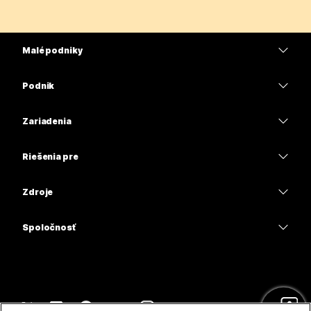
Malé podniky
Ceny
Podnik
Aplikácia Webex
Webex Suite
Zariadenia
Meetings
Calling
Náhlavné súpravy
Calling
Riešenia pre
Meetings
Kamery
Vzdelávacie inštitúcie
Odosielanie správ
Odosielanie správ
Zdroje
Séria Desk
Zdravotnícke organizácie
Zdieľanie obrazovky
Na stiahnutie
Slido
Séria Room
Spoločnosť
Štátne orgány
Pripojiť sa k testovacej schôdzi
Webinars
Cisco
Séria Board
Financie
Online lekcie
Events
Kontaktovať podporu
Séria Phone
Šport a zábava
Integrácie
Contact Center
Kontakt na predaj
Príslušenstvo