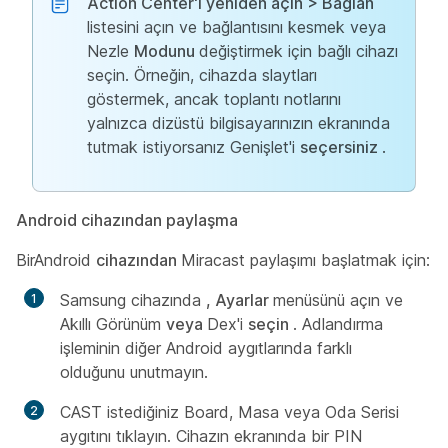
Action Center'ı yeniden açın > Bağlan
listesini açın ve bağlantısını kesmek veya
Nezle
Modunu
değiştirmek için bağlı cihazı
seçin. Örneğin, cihazda slaytları
göstermek, ancak toplantı notlarını
yalnızca dizüstü bilgisayarınızın ekranında
tutmak istiyorsanız Genişlet'i
seçersiniz
.
Android cihazından paylaşma
BirAndroid
cihazından
Miracast paylaşımı başlatmak için:
Samsung cihazında
, Ayarlar
menüsünü açın ve
Akıllı Görünüm
veya
Dex'i
seçin
. Adlandırma
işleminin diğer Android aygıtlarında farklı
olduğunu unutmayın.
CAST istediğiniz Board, Masa veya Oda Serisi
aygıtını tıklayın. Cihazın ekranında bir PIN