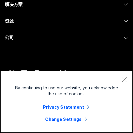
Calling
解决方案
Meetings
摄像头
消息传递
教育
消息传递
资源
Desk 系列
屏幕共享
医疗保健
Slido
下载
Room 系列
公司
政府
Webinars
加入测试会议
Board 系列
Cisco
财务
Events
在线课程
Phone 系列
联系技术支持
体育与娱乐
Contact Center
集成
配件
联系销售
一线员工
CPaaS
辅助功能
条款和条件
Webex Blog
非营利组织
安全性
By continuing to use our website, you acknowledge
包容性
隐私权声明
the use of cookies.
Webex 思想领导力
新兴公司
Control Hub
Cookie
直播和点播网络研讨会
Privacy Statement
Webex 商店
商标
混合式工作
Webex 社区
©
2026
Cisco 和/或其附属公司。保留所有权利。
职业
Change Settings
Webex 开发人员