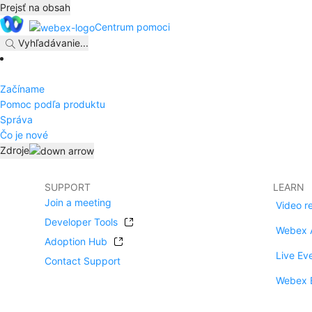
Prejsť na obsah
Centrum pomoci
Vyhľadávanie
...
Začíname
Pomoc podľa produktu
Správa
Čo je nové
Zdroje
SUPPORT
LEARN
Join a meeting
Video r
Developer Tools
Webex 
Adoption Hub
Live Ev
Contact Support
Webex 