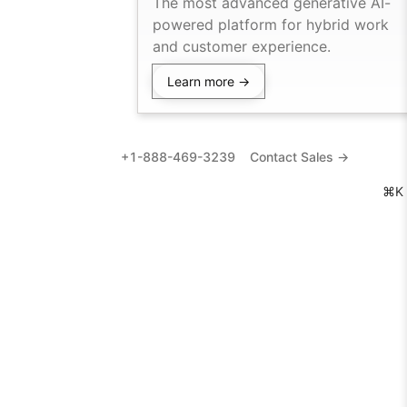
The most advanced generative AI-
powered platform for hybrid work
and customer experience.
Learn more →
+1-888-469-3239
Contact Sales →
⌘K