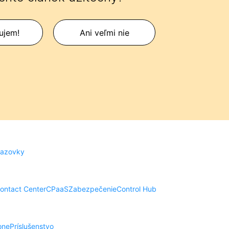
ujem!
Ani veľmi nie
razovky
ontact Center
CPaaS
Zabezpečenie
Control Hub
one
Príslušenstvo