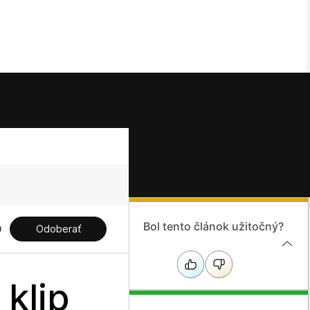
Bol tento článok užitočný?
Odoberať
 klip