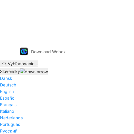
Download Webex
Vyhľadávanie
...
Slovenský
Dansk
Deutsch
English
Español
Français
Italiano
Nederlands
Português
Pyccĸий