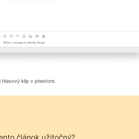
 hlasový klip v priestore.
tento článok užitočný?