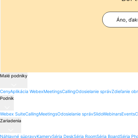
Áno, ďak
Malé podniky
Ceny
Aplikácia Webex
Meetings
Calling
Odosielanie správ
Zdieľanie ob
Podnik
Webex Suite
Calling
Meetings
Odosielanie správ
Slido
Webinars
Events
C
Zariadenia
Náhlavné súpravy
Kamery
Séria Desk
Séria Room
Séria Board
Séria Ph