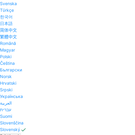
Svenska
Tϋrkçe
한국어
日本語
简体中文
繁體中文
Română
Magyar
Polski
Čeština
Български
Norsk
Hrvatski
Srpski
Українська
العربية
עברית
Suomi
Slovenščina
Slovenský