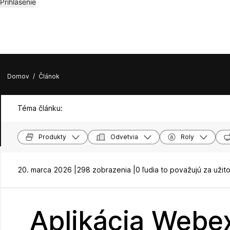
Prihlásenie
Domov
/
Článok
Téma článku:
Produkty
Odvetvia
Roly
20. marca 2026 |
298 zobrazenia |
0 ľudia to považujú za užit
Aplikácia Webex