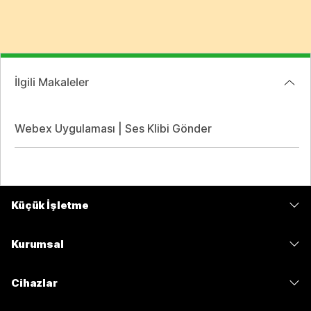
İlgili Makaleler
Webex Uygulaması | Ses Klibi Gönder
Küçük İşletme
Fiyatlar
Kurumsal
Webex Uygulaması
Webex Suite
Cihazlar
Meetings
Calling
kulaklıklar