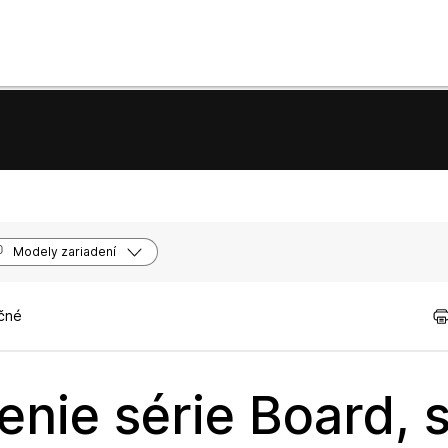
Modely zariadení
očné
enie série Board, s