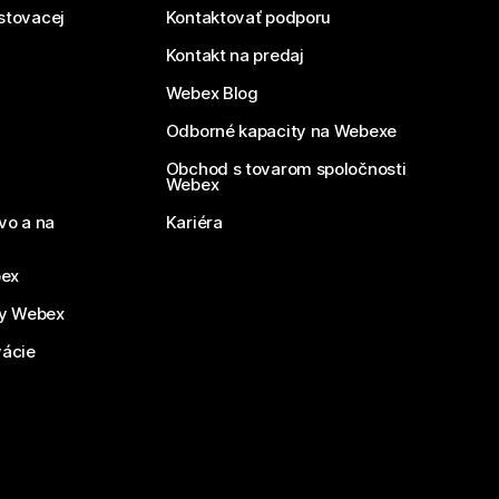
estovacej
Kontaktovať podporu
Kontakt na predaj
Webex Blog
Odborné kapacity na Webexe
Obchod s tovarom spoločnosti
Webex
vo a na
Kariéra
bex
by Webex
vácie