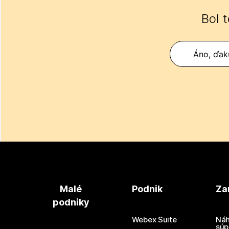
Bol 
Áno, ďak
Malé
Podnik
Za
podniky
Webex Suite
Náh
súp