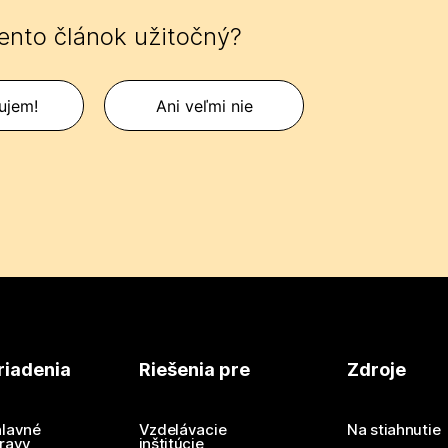
tento článok užitočný?
ujem!
Ani veľmi nie
riadenia
Riešenia pre
Zdroje
lavné
Vzdelávacie
Na stiahnutie
ravy
inštitúcie