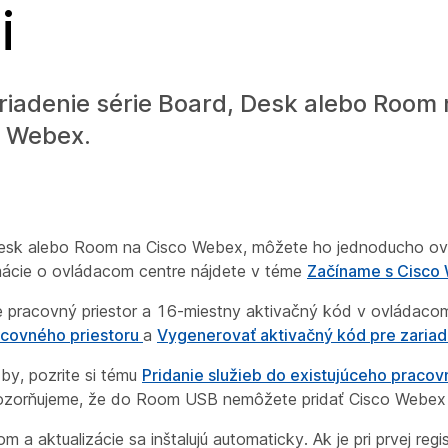
i
zariadenie série Board, Desk alebo Room
o Webex.
, Desk alebo Room na Cisco Webex, môžete ho jednoducho ov
rmácie o ovládacom centre nájdete v téme
Začíname s Cisco
 pracovný priestor a 16-miestny aktivačný kód v ovládacom 
racovného priestoru
a
Vygenerovať aktivačný kód pre zaria
žby, pozrite si tému
Pridanie služieb do existujúceho pracov
pozorňujeme, že do Room USB nemôžete pridať Cisco Webex C
a aktualizácie sa inštalujú automaticky. Ak je pri prvej regi