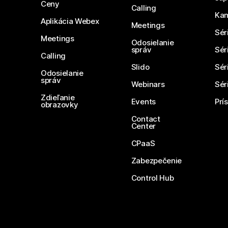
Ceny
Calling
Ka
Aplikácia Webex
Meetings
Sér
Meetings
Odosielanie
správ
Sér
Calling
Slido
Sér
Odosielanie
správ
Webinars
Sér
Zdieľanie
Events
Prí
obrazovky
Contact
Center
CPaaS
Zabezpečenie
Control Hub