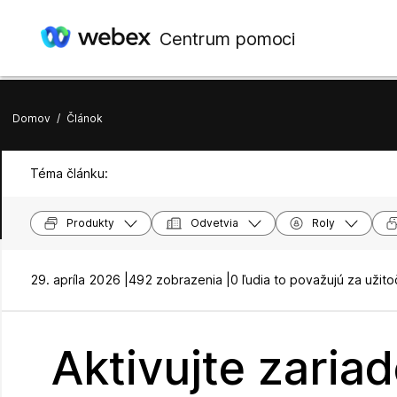
Centrum pomoci
Domov
/
Článok
Téma článku:
Produkty
Odvetvia
Roly
29. apríla 2026 |
492 zobrazenia |
0 ľudia to považujú za užit
Aktivujte zariad