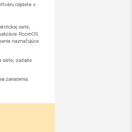
oftvéru nájdete v
trickej siete,
ktualizácie RoomOS
ásenie naznačujúce
 siete, zadajte
nia
zariadenia.