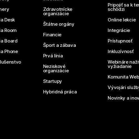
Pripojiť sa k t
mery
Zdravotnícke
schôdzi
organizácie
ia Desk
Online lekcie
Štátne orgány
ia Room
Integrácie
Financie
ia Board
Prístupnosť
Šport a zábava
ia Phone
Inkluzívnosť
Prvá línia
slušenstvo
Webináre naži
Neziskové
vyžiadanie
organizácie
Komunita We
Startupy
Vývojári služ
Hybridná práca
Novinky a ino