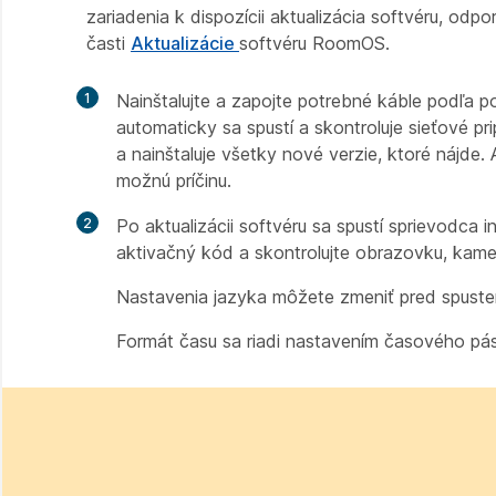
zariadenia k dispozícii aktualizácia softvéru, odp
časti
Aktualizácie
softvéru RoomOS.
1
Nainštalujte a zapojte potrebné káble podľa po
automaticky sa spustí a skontroluje sieťové pr
a nainštaluje všetky nové verzie, ktoré nájde
možnú príčinu.
2
Po aktualizácii softvéru sa spustí sprievodca
aktivačný kód a skontrolujte obrazovku, kame
Nastavenia jazyka môžete zmeniť pred spuste
Formát času sa riadi nastavením časového pá