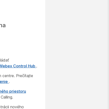
 na
ládať
 Webex Control Hub
.
centre. Prečítajte
denie
.
ného priestoru
alling.
strácii nového