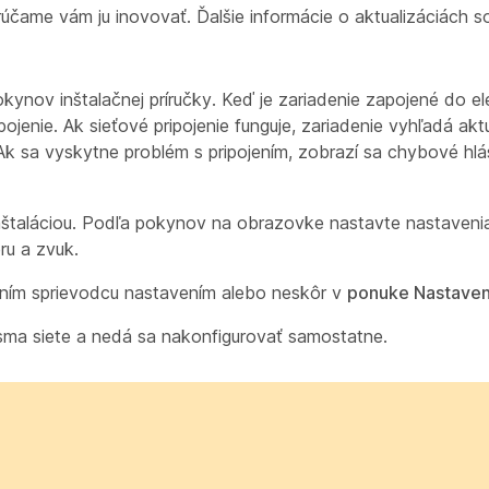
orúčame vám ju inovovať. Ďalšie informácie o aktualizáciách s
kynov inštalačnej príručky. Keď je zariadenie zapojené do elek
ipojenie. Ak sieťové pripojenie funguje, zariadenie vyhľadá a
. Ak sa vyskytne problém s pripojením, zobrazí sa chybové hl
 inštaláciou. Podľa pokynov na obrazovke nastavte nastavenia
ru a zvuk.
ním sprievodcu nastavením alebo neskôr v
ponuke Nastave
sma siete a nedá sa nakonfigurovať samostatne.