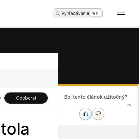
Vyhľadávanie
...
⌘K
Bol tento článok užitočný?
Odoberať
tola