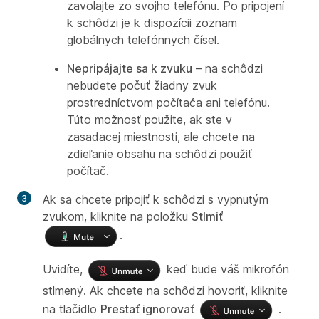
zavolajte zo svojho telefónu. Po pripojení
k schôdzi je k dispozícii zoznam
globálnych telefónnych čísel.
Nepripájajte sa k zvuku
– na schôdzi
nebudete počuť žiadny zvuk
prostredníctvom počítača ani telefónu.
Túto možnosť použite, ak ste v
zasadacej miestnosti, ale chcete na
zdieľanie obsahu na schôdzi použiť
počítač.
Ak sa chcete pripojiť k schôdzi s vypnutým
zvukom, kliknite na položku
Stlmiť
.
Uvidíte,
keď bude váš mikrofón
stlmený. Ak chcete na schôdzi hovoriť, kliknite
na tlačidlo
Prestať ignorovať
.