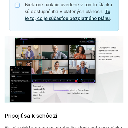
Niektoré funkcie uvedené v tomto článku
sú dostupné iba v platených plánoch.
Tu
je to, čo je súčasťou bezplatného plánu
.
Pripojiť sa k schôdzi
Ak vás niekto pozve na stretnutie, dostanete pozvánku