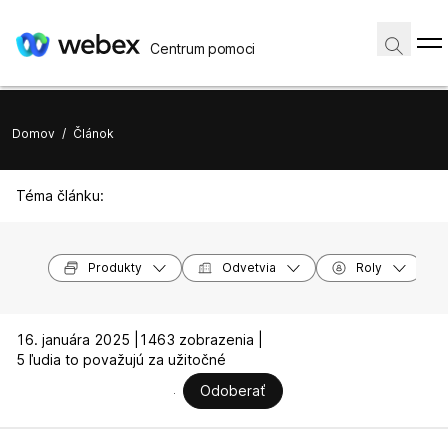
Centrum pomoci
Domov
/
Článok
Téma článku:
Produkty
Odvetvia
Roly
16. januára 2025 |
1463 zobrazenia |
5 ľudia to považujú za užitočné
Odoberať