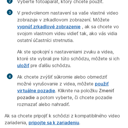
Vyberte fotoaparát, ktorý chcete použiť.
V predvolenom nastavení sa vaše vlastné video
zobrazuje v zrkadlovom zobrazení. Môžete
vypnúť zrkadlové zobrazenie
, ak sa chcete vo
svojom vlastnom videu vidieť tak, ako vás vidia
ostatní účastníci stretnutia.
Ak ste spokojní s nastaveniami zvuku a videa,
ktoré ste vybrali pre túto schôdzu, môžete si ich
uložiť
pre ďalšiu schôdzu.
Ak chcete zvýšiť súkromie alebo obmedziť
možné vyrušovanie z videa, môžete
použiť
virtuálne pozadie
. Kliknite na položku
Zmeniť
pozadie
a potom vyberte, či chcete pozadie
rozmazať alebo nahradiť.
Ak sa chcete pripojiť k schôdzi z kompatibilného video
zariadenia,
pripojte sa k zariadeniu
.