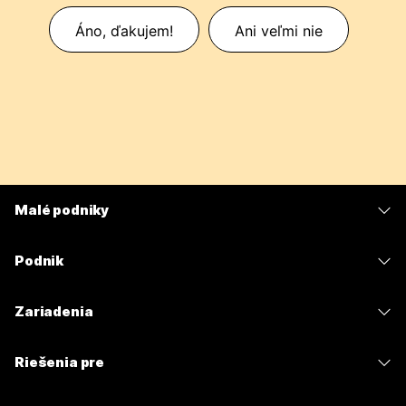
Áno, ďakujem!
Ani veľmi nie
Malé podniky
Ceny
Podnik
Aplikácia Webex
Webex Suite
Zariadenia
Meetings
Calling
Náhlavné súpravy
Calling
Riešenia pre
Meetings
Kamery
Odosielanie správ
Vzdelávacie inštitúcie
Odosielanie správ