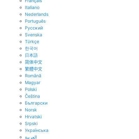
Français
Italiano
Nederlands
Português
Pyccĸий
Svenska
Tϋrkçe
한국어
日本語
简体中文
繁體中文
Română
Magyar
Polski
Čeština
Български
Norsk
Hrvatski
Srpski
Українська
العربية