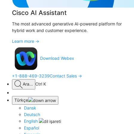
Cisco AI Assistant
The most advanced generative AI-powered platform for
hybrid work and customer experience.
Learn more →
Download Webex
+1-888-469-3239
Contact Sales →
Ara
...
Ctrl K
Tϋrkçe
Dansk
Deutsch
English
Español