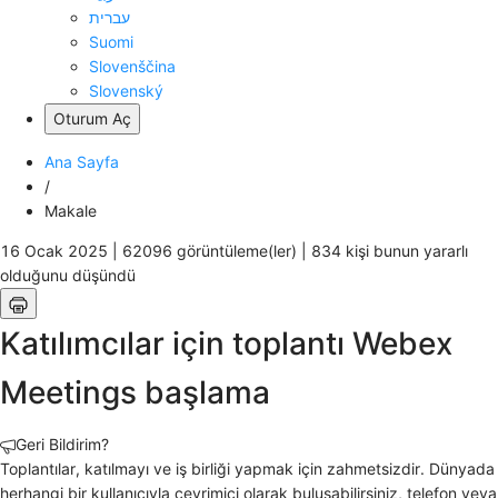
עברית
Suomi
Slovenščina
Slovenský
Oturum Aç
Ana Sayfa
/
Makale
16 Ocak 2025 |
62096 görüntüleme(ler) |
834 kişi bunun yararlı
olduğunu düşündü
Katılımcılar için toplantı Webex
Meetings başlama
Geri Bildirim?
Toplantılar, katılmayı ve iş birliği yapmak için zahmetsizdir. Dünyada
herhangi bir kullanıcıyla çevrimiçi olarak buluşabilirsiniz, telefon veya