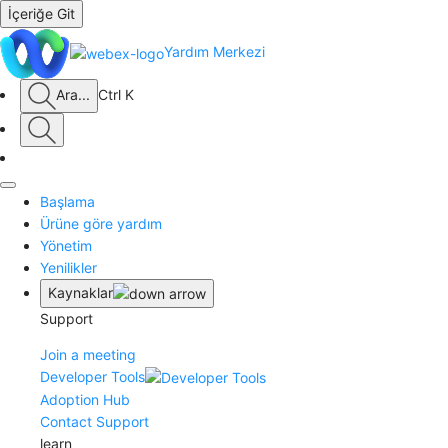
İçeriğe Git
Yardım Merkezi
Ara
...
Ctrl K
Başlama
Ürüne göre yardım
Yönetim
Yenilikler
Kaynaklar
Support
Join a meeting
Developer Tools
Adoption Hub
Contact Support
learn