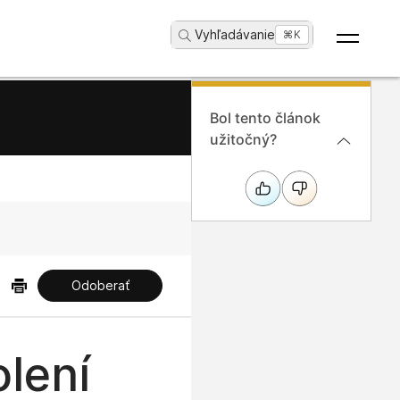
Vyhľadávanie
...
⌘K
Bol tento článok
užitočný?
Odoberať
olení