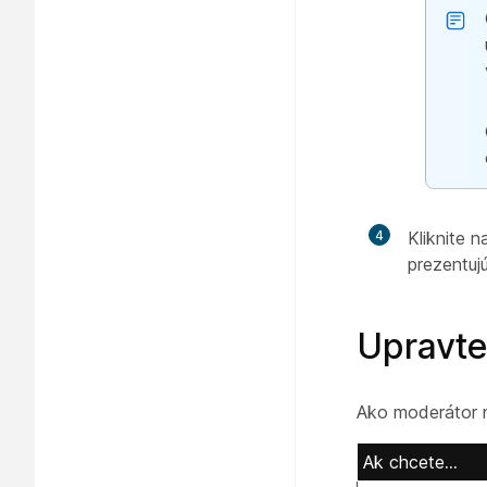
4
Kliknite 
prezentujú
Upravte
Ako moderátor m
Ak chcete
…