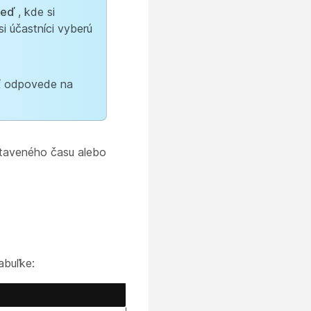
veď
, kde si
si účastníci vyberú
ť odpovede na
astaveného času alebo
abuľke: