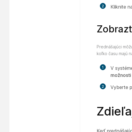
2
Kliknite 
Zobrazt
Prednášajúci môžu
koľko času majú n
1
V systém
možnosti
2
Vyberte 
Zdieľa
Keď prednášajúci