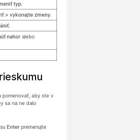
meniť typ
.
iť > vykonajte zmeny
.
ániť
.
úť nahor
alebo
prieskumu
a pomenovať, aby ste v
by sa na ne dalo
esu
Enter
premenujte