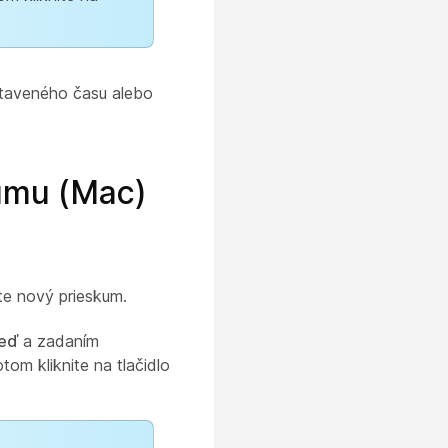
astaveného času alebo
kumu (Mac)
te nový prieskum.
veď
a zadaním
om kliknite na tlačidlo