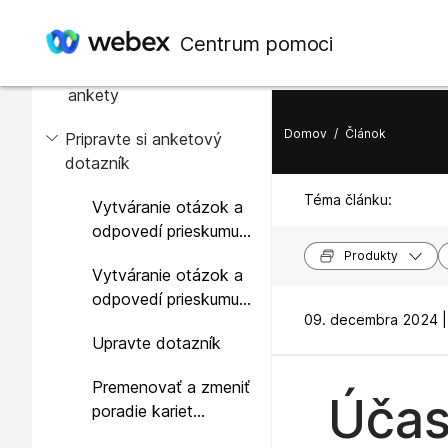
V tomto článku
Centrum pomoci
Prehľad účastníkov
ankety
Domov
/
Článok
Pripravte si anketový
dotazník
Téma článku:
Vytváranie otázok a
odpovedí prieskumu
(Windows)
Produkty
Vytváranie otázok a
odpovedí prieskumu
09. decembra 2024 |
(Mac)
Upravte dotazník
Premenovať a zmeniť
Účas
poradie kariet
prieskumu