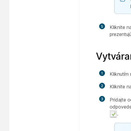
5
Kliknite 
prezentujú
Vytvára
1
Kliknutím
2
Kliknite 
3
Pridajte 
odpovede.
.