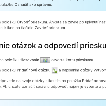
položku
Označiť ako správnu
.
na položku
Otvoriť prieskum
. Anketa sa zavrie po uplynutí n
ci klikne na tlačidlo
Zavrieť prieskum
.
nie otázok a odpovedí pries
 na položku
Hlasovanie
otvorte kartu prieskumu.
na položku
Pridať novú otázku
a napísaním otázky vytvor
odpovede na svoje otázky kliknutím na položku
Pridať odpo
 Ak chcete označiť správnu odpoveď, najprv ju vyberte a pot