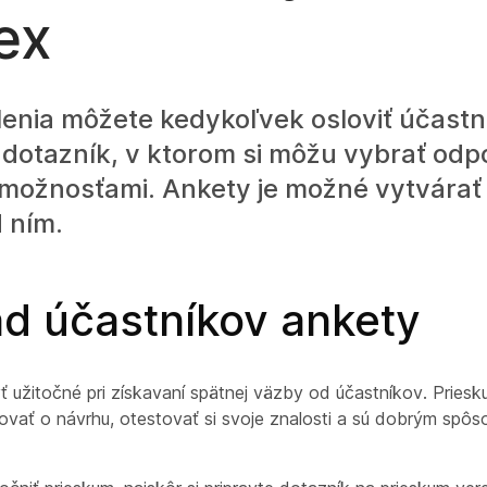
ex
enia môžete kedykoľvek osloviť účastní
 dotazník, v ktorom si môžu vybrať od
 možnosťami. Ankety je možné vytvárať
 ním.
ad účastníkov ankety
 užitočné pri získavaní spätnej väzby od účastníkov. Pries
ovať o návrhu, otestovať si svoje znalosti a sú dobrým spô