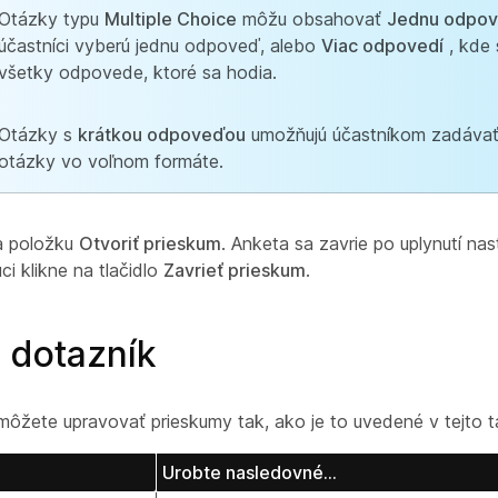
Otázky typu
Multiple Choice
môžu obsahovať
Jednu odpo
účastníci vyberú jednu odpoveď, alebo
Viac odpovedí
, kde 
všetky odpovede, ktoré sa hodia.
Otázky s
krátkou odpoveďou
umožňujú účastníkom zadáva
otázky vo voľnom formáte.
na položku
Otvoriť prieskum
. Anketa sa zavrie po uplynutí n
ci klikne na tlačidlo
Zavrieť prieskum
.
 dotazník
ôžete upravovať prieskumy tak, ako je to uvedené v tejto t
Urobte nasledovné…