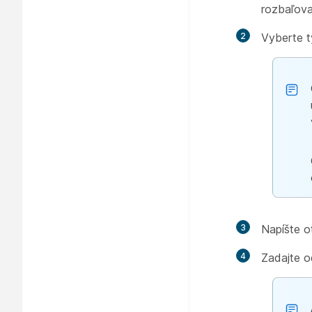
rozbaľov
2
Vyberte t
3
Napíšte o
4
Zadajte o