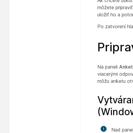
Ak chcete uskuto
môžete pripravi
uložiť ho a poto
Po zatvorení hl
Pripra
Na paneli
Anket
viacerými odpov
môžu anketu otv
Vytvára
(Windo
1
Nad pan