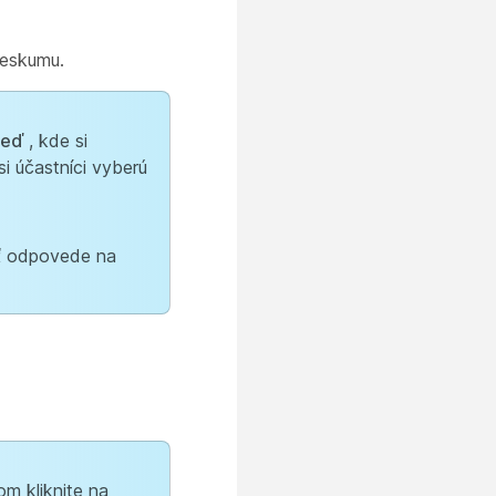
ieskumu.
veď
, kde si
si účastníci vyberú
ť odpovede na
m kliknite na