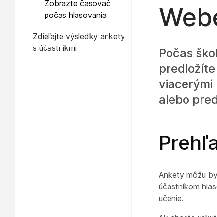
Zobrazte časovač
Web
počas hlasovania
Zdieľajte výsledky ankety
s účastníkmi
Počas škol
predložíte
viacerými
alebo pred
Prehľ
Ankety môžu byť
účastníkom hlas
učenie.