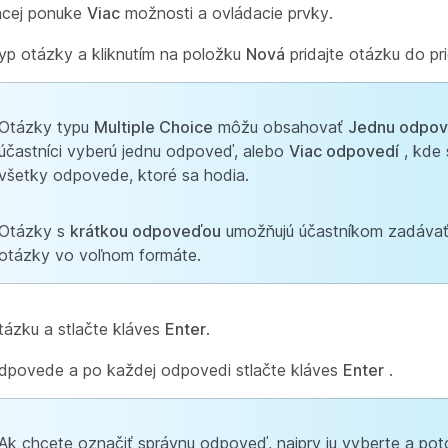
acej ponuke
Viac
možnosti a ovládacie prvky.
yp otázky a kliknutím na položku
Nová
pridajte otázku do pr
Otázky typu
Multiple Choice
môžu obsahovať
Jednu odpo
účastníci vyberú jednu odpoveď, alebo
Viac odpovedí
, kde 
všetky odpovede, ktoré sa hodia.
Otázky s
krátkou odpoveďou
umožňujú účastníkom zadáva
otázky vo voľnom formáte.
tázku a stlačte kláves
Enter
.
dpovede a po každej odpovedi stlačte kláves
Enter
.
Ak chcete označiť správnu odpoveď, najprv ju vyberte a poto