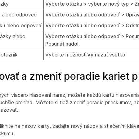
ázky
Vyberte otázku > vyberte nový typ > Z
u alebo odpoveď
Vyberte otázku alebo odpoveď > Uprav
zku alebo odpoveď
Vyberte otázku alebo odpoveď > Odstr
tázky alebo
Vyberte otázku alebo odpoveď > Posun
Posunúť nadol
.
otazník
Vyberte možnosť
Vymazať všetko
.
vať a zmeniť poradie kariet 
ých viacero hlasovaní naraz, môžete každú kartu hlasovani
duchšie prehľad. Môžete si tiež zmeniť poradie prieskumov, a
dkazovať.
liknite na názov karty, zadajte nový názov a stlačením kláv
eskumu.