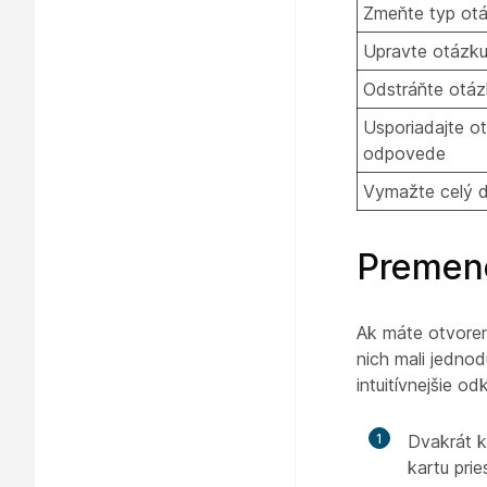
Zmeňte typ ot
Upravte otázk
Odstráňte otá
Usporiadajte o
odpovede
Vymažte celý d
Premeno
Ak máte otvoren
nich mali jedno
intuitívnejšie o
1
Dvakrát k
kartu pri