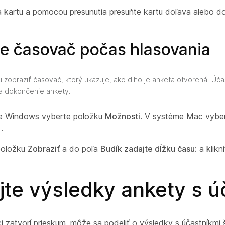
na kartu a pomocou presunutia presuňte kartu doľava alebo d
e časovač počas hlasovania
 zobraziť časovač, ktorý ukazuje, ako dlho je anketa otvorená. Účas
a dokončenie ankety.
e Windows vyberte položku
Možnosti
. V systéme Mac vybe
.
položku
Zobraziť
a do poľa
Budík zadajte dĺžku času:
a klikn
jte výsledky ankety s ú
 zatvorí prieskum, môže sa podeliť o výsledky s účastníkmi 