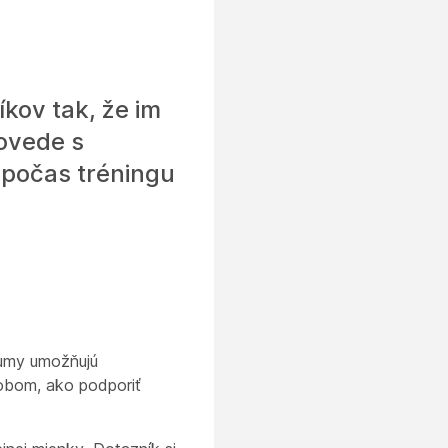
kov tak, že im
povede s
 počas tréningu
kumy umožňujú
sobom, ako podporiť