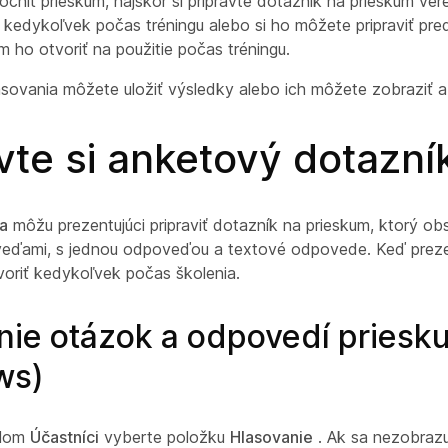
čniť prieskum, najskôr si pripravte dotazník na prieskum vere
ť kedykoľvek počas tréningu alebo si ho môžete pripraviť pre
m ho otvoriť na použitie počas tréningu.
asovania môžete uložiť výsledky alebo ich môžete zobraziť a 
vte si anketový dotazní
a
môžu prezentujúci pripraviť dotazník na prieskum, ktorý o
eďami, s jednou odpoveďou a textové odpovede. Keď prezent
oriť kedykoľvek počas školenia.
nie otázok a odpovedí pries
ws)
elom
Účastníci
vyberte položku
Hlasovanie
. Ak sa nezobrazuj