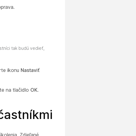
oprava.
tníci tak budú vedieť,
rte ikonu
Nastaviť
ite na tlačidlo
OK
.
častníkmi
školenia. Zdieľané