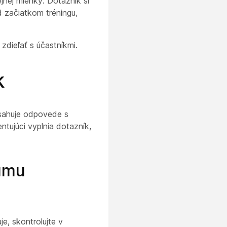
jnej mienky. Dotazník si
d začiatkom tréningu,
zdieľať s účastníkmi.
k
bsahuje odpovede s
ujúci vyplnia dotazník,
kumu
e, skontrolujte v