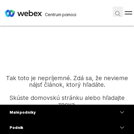
Centrum pomoci
Tak toto je nepríjemné. Zdá sa, že nevieme
nájsť článok, ktorý hľadáte.
Skúste domovskú stránku alebo hľadajte
znova.
Malé podniky
Ceny
Podnik
Domov