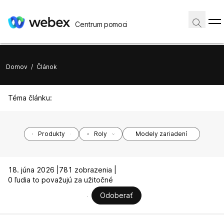
Centrum pomoci
Domov
/
Článok
Téma článku:
Produkty
Roly
Modely zariadení
18. júna 2026 |
781 zobrazenia |
0 ľudia to považujú za užitočné
Odoberať