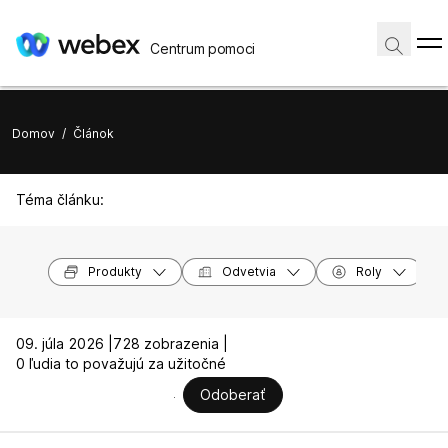
Centrum pomoci
Domov
/
Článok
Téma článku:
Produkty
Odvetvia
Roly
09. júla 2026 |
728 zobrazenia |
0 ľudia to považujú za užitočné
Odoberať