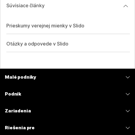
Súvisiace články
Prieskumy verejnej mienky v Slido
Otázky a odpovede v Slido
Malé podniky
Ceny
Podnik
Aplikácia Webex
Webex Suite
Zariadenia
Meetings
Calling
Náhlavné súpravy
Calling
Riešenia pre
Meetings
Kamery