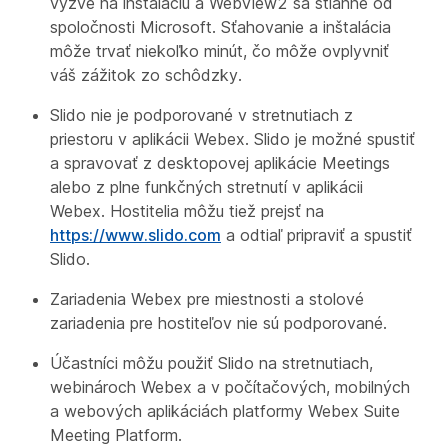
vyzve na inštaláciu a WebView2 sa stiahne od
spoločnosti Microsoft. Sťahovanie a inštalácia
môže trvať niekoľko minút, čo môže ovplyvniť
váš zážitok zo schôdzky.
Slido nie je podporované v stretnutiach z
priestoru v aplikácii Webex. Slido je možné spustiť
a spravovať z desktopovej aplikácie Meetings
alebo z plne funkčných stretnutí v aplikácii
Webex. Hostitelia môžu tiež prejsť na
https://www.slido.com
a odtiaľ pripraviť a spustiť
Slido.
Zariadenia Webex pre miestnosti a stolové
zariadenia pre hostiteľov nie sú podporované.
Účastníci môžu použiť Slido na stretnutiach,
webinároch Webex a v počítačových, mobilných
a webových aplikáciách platformy Webex Suite
Meeting Platform.