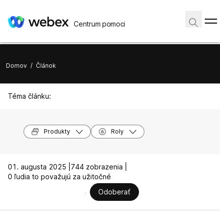
Centrum pomoci
Domov
/
Článok
Téma článku:
Produkty
Roly
01. augusta 2025 |
744 zobrazenia |
0 ľudia to považujú za užitočné
Odoberať