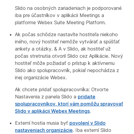
Slido na osobných zariadeniach je podporované
iba pre účastníkov v aplikácii Meetings a
platforme Webex Suite Meeting Platform.
Ak počas schôdze nastavíte hostiteľa niekoho
iného, nový hostiteľ nemôže vytvárať a spúšťať
ankety a otázky. & A v Slido, ak hostiteľ už
počas stretnutia otvoril Slido cez Aplikácie. Nový
hostiteľ môže požiadať o prístup k aktívnemu
Slido ako spolupracovník, pokiaľ nepochádza z
inej organizácie Webex.
Ak chcete pridať spolupracovníka: Otvorte
Nastavenia z panela Slido a
pridajte
spolupracovníkov, ktorí vám pomôžu spravovať
Slido v aplikácii Webex Meetings
.
Externí hostia musia byť
povolení v Slido
nastaveniach organizácie
. Iba externí Slido