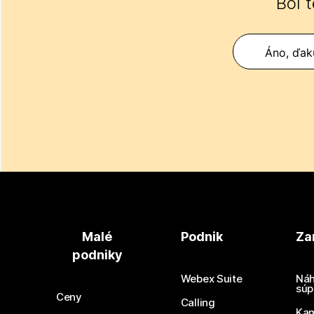
Bol 
Áno, ďak
Malé
Podnik
Za
podniky
Webex Suite
Náh
súp
Ceny
Calling
Ka