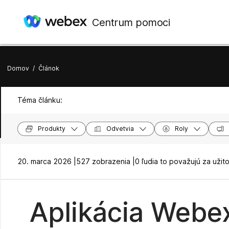
Centrum pomoci
Domov
/
Článok
Téma článku:
Produkty
Odvetvia
Roly
20. marca 2026 |
527 zobrazenia |
0 ľudia to považujú za užit
Aplikácia Webex