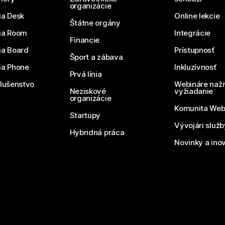
organizácie
ia Desk
Online lekcie
Štátne orgány
ia Room
Integrácie
Financie
ia Board
Prístupnosť
Šport a zábava
ia Phone
Inkluzívnosť
Prvá línia
slušenstvo
Webináre naži
Neziskové
vyžiadanie
organizácie
Komunita We
Startupy
Vývojári služ
Hybridná práca
Novinky a ino