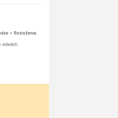
ôdze
>
Rozloženie
.
o videách.