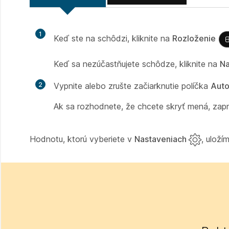
1
Keď ste na schôdzi, kliknite na
Rozloženie
Keď sa nezúčastňujete schôdze, kliknite na
Na
2
Vypnite alebo zrušte začiarknutie políčka
Auto
Ak sa rozhodnete, že chcete skryť mená, zapn
Hodnotu, ktorú vyberiete v
Nastaveniach
, uloží