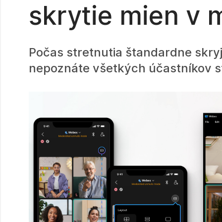
skrytie mien v 
Počas stretnutia štandardne skry
nepoznáte všetkých účastníkov st