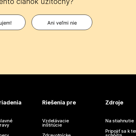
tento článok užitočný?
ujem!
Ani veľmi nie
riadenia
Riešenia pre
Zdroje
lavné
Vzdelávacie
Na stiahnutie
ravy
inštitúcie
Pripojiť sa k t
mery
Zdravotnícke
schôdzi