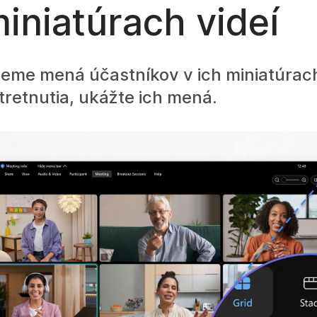
miniatúrach videí
jeme mená účastníkov v ich miniatúrach
retnutia, ukážte ich mená.