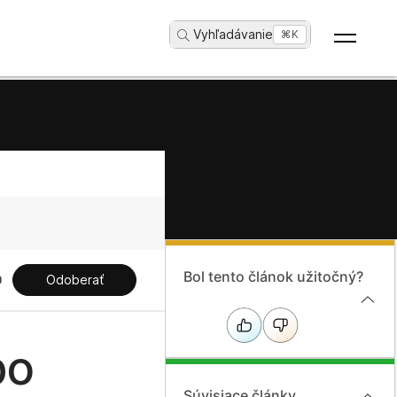
Vyhľadávanie
...
⌘K
Bol tento článok užitočný?
Odoberať
bo
Súvisiace články