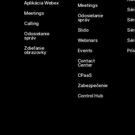
Aplikácia Webex
Meetings
Sér
Meetings
Odosielanie
správ
Sér
Calling
Slido
Sér
Odosielanie
správ
Webinars
Sér
Zdieľanie
Events
Prí
obrazovky
Contact
Center
CPaaS
Zabezpečenie
Control Hub