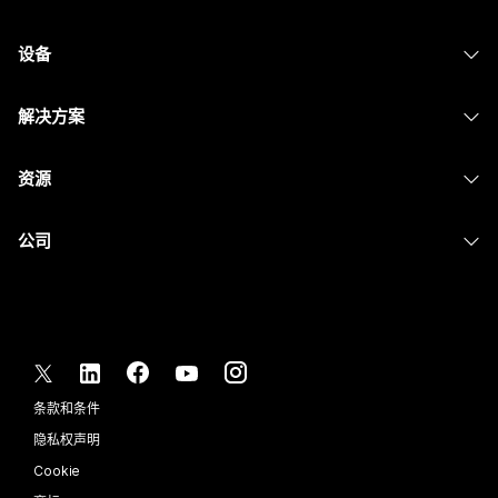
Webex 应用程序
Webex Suite
设备
Meetings
Calling
头戴式耳机
Calling
解决方案
Meetings
摄像头
消息传递
教育
消息传递
资源
Desk 系列
屏幕共享
医疗保健
Slido
下载
Room 系列
公司
政府
Webinars
加入测试会议
Board 系列
Cisco
财务
Events
在线课程
Phone 系列
联系技术支持
体育与娱乐
Contact Center
集成
配件
联系销售
一线员工
CPaaS
辅助功能
条款和条件
Webex Blog
非营利组织
安全性
包容性
隐私权声明
Webex 思想领导力
新兴公司
Control Hub
Cookie
直播和点播网络研讨会