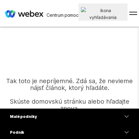
Centrum pomoci
Tak toto je nepríjemné. Zdá sa, že nevieme
nájsť článok, ktorý hľadáte.
Skúste domovskú stránku alebo hľadajte
znova.
Malé podniky
Ceny
Podnik
Domov