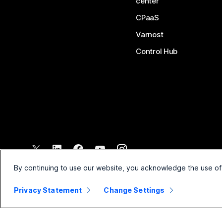
center
CPaaS
Varnost
Control Hub
©
2026
Cisco in/ali povezane družbe. Vse pravice pridržane.
By continuing to use our website, you acknowledge the use of
Privacy Statement
Change Settings