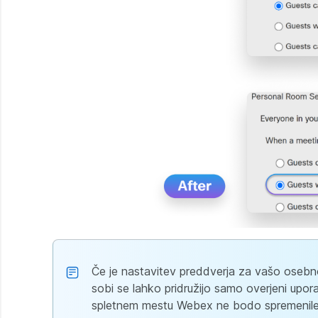
Če je nastavitev preddverja za vašo oseb
sobi se lahko pridružijo samo overjeni upor
spletnem mestu Webex ne bodo spremenile