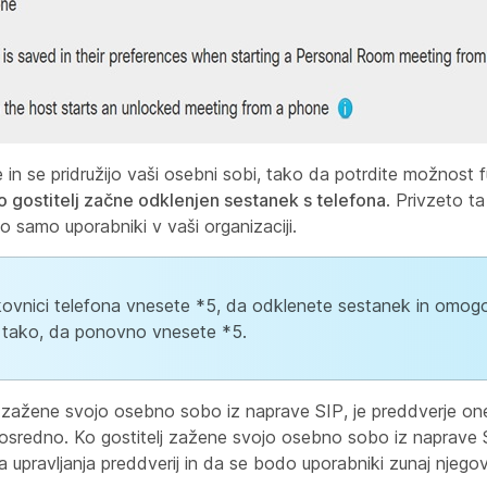
n se pridružijo vaši osebni sobi, tako da potrdite možnost 
ko gostitelj začne odklenjen sestanek s telefona
. Privzeto ta
o samo uporabniki v vaši organizaciji.
pkovnici telefona vnesete *5, da odklenete sestanek in omog
i tako, da ponovno vnesete *5.
j zažene svojo osebno sobo iz naprave SIP, je preddverje 
sredno. Ko gostitelj zažene svojo osebno sobo iz naprave 
 upravljanja preddverij in da se bodo uporabniki zunaj njegov