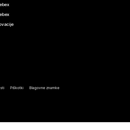
ebex
Webex
ovacije
sti
Piškotki
Blagovne znamke