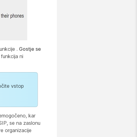
funkcije
. Gostje se
 funkcija ni
očite vstop
onemogočeno, kar
SIP, se na zaslonu
e organizacije