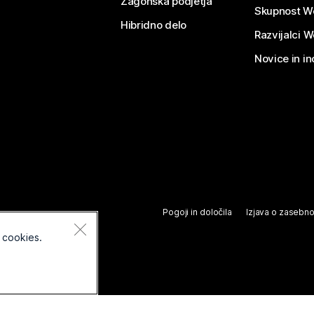
Zagonska podjetja
Skupnost W
Hibridno delo
Razvijalci 
Novice in in
Pogoji in določila
Izjava o zasebno
 cookies.