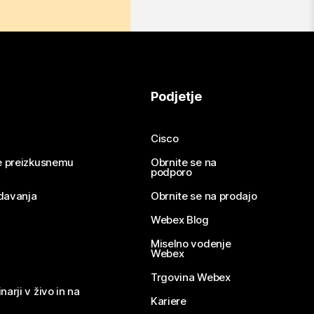
Podjetje
Cisco
se preizkusnemu
Obrnite se na
podporo
davanja
Obrnite se na prodajo
Webex Blog
Miselno vodenje
Webex
Trgovina Webex
narji v živo in na
Kariere