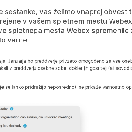
e sestanke, vas želimo vnaprej obvestit
narejene v vašem spletnem mestu Webex
ve spletnega mesta Webex spremenile 
to varne.
ja. Januarja bo preddverje privzeto omogočeno za vse osebn
kali v preddverju osebne sobe, dokler jih gostitelj (ali sovodi
je se lahko pridružijo neposredno
), se prikaže varnostno opo