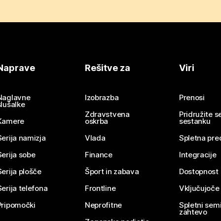
Naprave
Rešitve za
Viri
Naglavne
Izobrazba
Prenosi
slušalke
Zdravstvena
Pridružite 
Kamere
oskrba
sestanku
Serija namizja
Vlada
Spletna pre
Serija sobe
Finance
Integracije
Serija plošče
Šport in zabava
Dostopnost
Serija telefona
Frontline
Vključujoče
Pripomočki
Neprofitne
Spletni semi
zahtevo