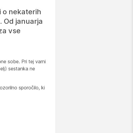
i o nekaterih
. Od januarja
za vse
e sobe. Pri tej varni
telj) sestanka ne
zorilno sporočilo, ki