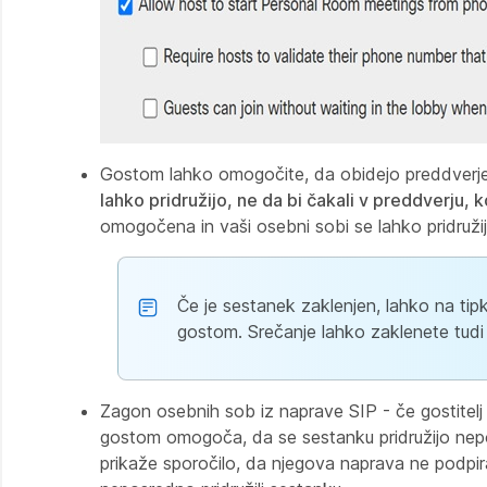
Gostom lahko omogočite, da obidejo preddverje i
lahko pridružijo, ne da bi čakali v preddverju, 
omogočena in vaši osebni sobi se lahko pridružij
Če je sestanek zaklenjen, lahko na ti
gostom. Srečanje lahko zaklenete tud
Zagon osebnih sob iz naprave SIP - če gostitel
gostom omogoča, da se sestanku pridružijo nepo
prikaže sporočilo, da njegova naprava ne podpira