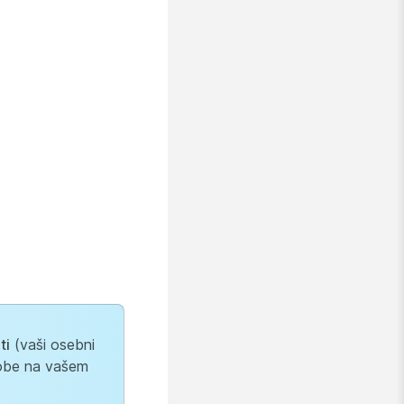
ti
(vaši osebni
 sobe na vašem