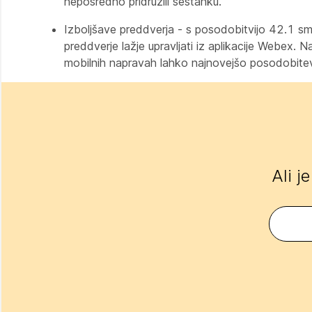
neposredno pridružili sestanku.
Izboljšave preddverja - s posodobitvijo 42.1 smo
preddverje lažje upravljati iz aplikacije Webex
mobilnih napravah lahko najnovejšo posodobitev 
Ali j