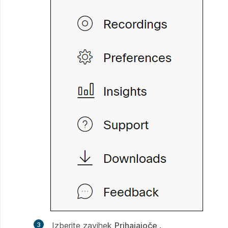
Izberite zavihek
Prihajajoče
.