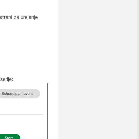
trani za urejanje
erije: