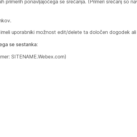
 primerih ponavljajočega se srečanja. (Primeri srečanj so n
ankov.
imeli uporabniki možnost edit/delete ta določen dogodek ali c
ega se sestanka:
(Primer: SITENAME.Webex.com)