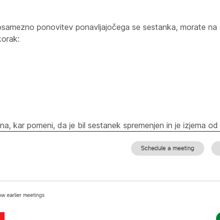
i posamezno ponovitev ponavljajočega se sestanka, morate na s
korak
:
, kar pomeni, da je bil sestanek spremenjen in je izjema od s