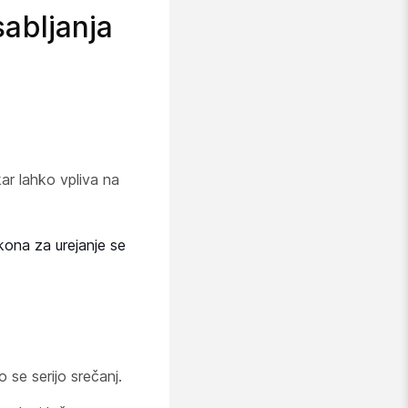
abljanja
r lahko vpliva na
Ikona za urejanje se
 se serijo srečanj.