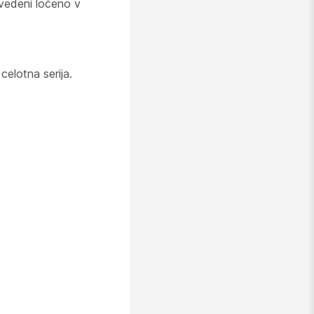
avedeni ločeno v
elotna serija.