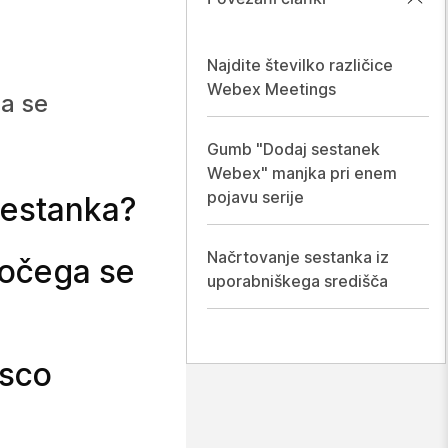
Najdite številko različice
Webex Meetings
ga se
Gumb "Dodaj sestanek
Webex" manjka pri enem
pojavu serije
sestanka?
Načrtovanje sestanka iz
jočega se
uporabniškega središča
isco