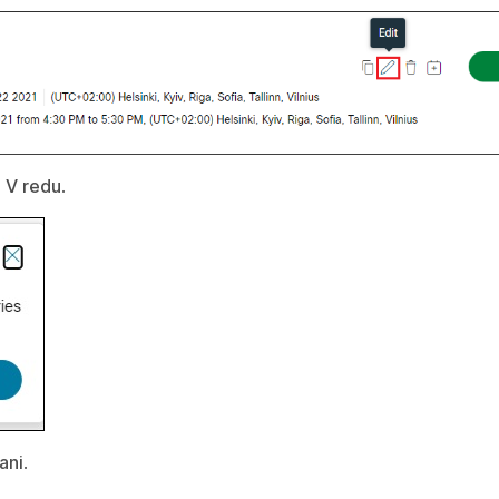
e
V redu
.
ani
.