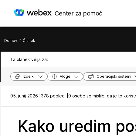
Center za pomoč
Domov
/
Članek
Ta članek velja za:
Izdelki
Vloge
Operacijski sistemi
05. junij 2026 |
378 pogledi |
0 osebe so mislile, da je to koris
Kako uredim p