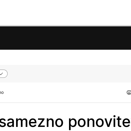
tno
osamezno ponovite