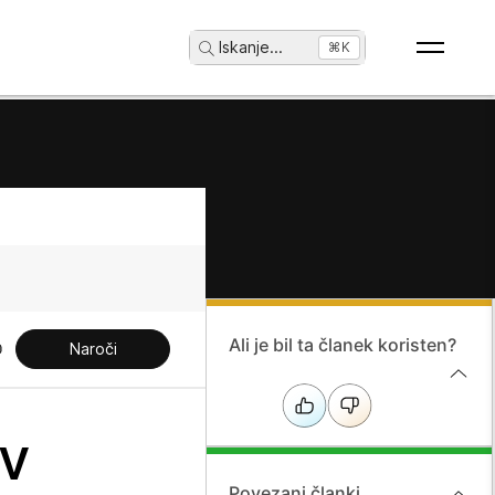
Iskanje
...
⌘K
Ali je bil ta članek koristen?
Naroči
v
Povezani članki