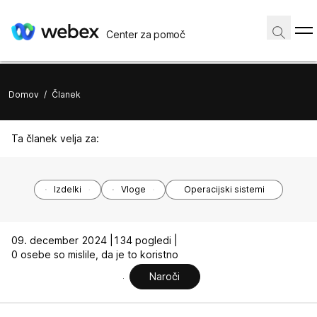
Center za pomoč
Domov
/
Članek
Ta članek velja za:
Izdelki
Vloge
Operacijski sistemi
09. december 2024 |
134 pogledi |
0 osebe so mislile, da je to koristno
Naroči