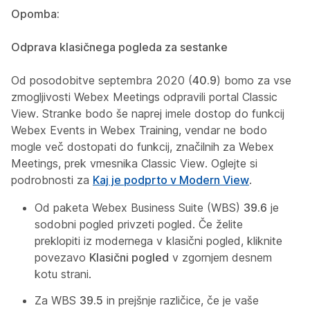
Opomba:
Odprava klasičnega pogleda za sestanke
Od posodobitve septembra 2020 (
40.9
) bomo za vse
zmogljivosti Webex Meetings odpravili portal Classic
View. Stranke bodo še naprej imele dostop do funkcij
Webex Events in Webex Training, vendar ne bodo
mogle več dostopati do funkcij, značilnih za Webex
Meetings, prek vmesnika Classic View. Oglejte si
podrobnosti za
Kaj je podprto v Modern View
.
Od paketa Webex Business Suite (WBS)
39.6
je
sodobni pogled privzeti pogled. Če želite
preklopiti iz modernega v klasični pogled, kliknite
povezavo
Klasični pogled
v zgornjem desnem
kotu strani.
Za WBS
39.5
in prejšnje različice, če je vaše