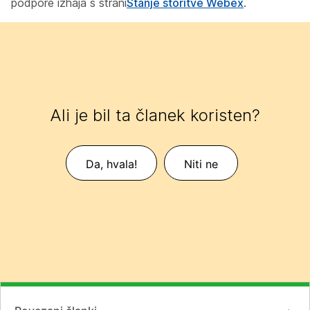
podpore izhaja s strani
Stanje storitve Webex
.
Ali je bil ta članek koristen?
Da, hvala!
Niti ne