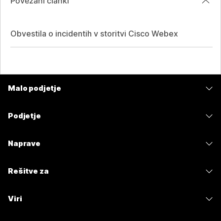
Povezani članki
Obvestila o incidentih v storitvi Cisco Webex
Malo podjetje
Cene
Podjetje
Aplikacija Webex
Webex Suite
Naprave
Meetings
Calling
Naglavne slušalke
Calling
Rešitve za
Meetings
Kamere
Sporočanje
Izobrazba
Sporočanje
Viri
Serija namizja
Skupna raba zaslona
Zdravstvena oskrba
Slido
Prenosi
Serija sobe