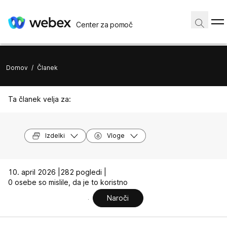
Center za pomoč
Domov
/
Članek
Ta članek velja za:
Izdelki
Vloge
10. april 2026 |
282 pogledi |
0 osebe so mislile, da je to koristno
Naroči