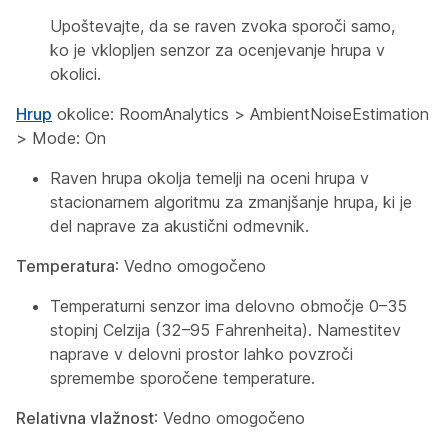
Upoštevajte, da se raven zvoka sporoči samo,
ko je vklopljen senzor za ocenjevanje hrupa v
okolici.
Hrup
okolice:
RoomAnalytics
>
AmbientNoiseEstimation
>
Mode: On
Raven hrupa okolja temelji na oceni hrupa v
stacionarnem algoritmu za zmanjšanje hrupa, ki je
del naprave za akustični odmevnik.
Temperatura
: Vedno omogočeno
Temperaturni senzor ima delovno območje 0–35
stopinj Celzija (32–95 Fahrenheita). Namestitev
naprave v delovni prostor lahko povzroči
spremembe sporočene temperature.
Relativna vlažnost
: Vedno omogočeno