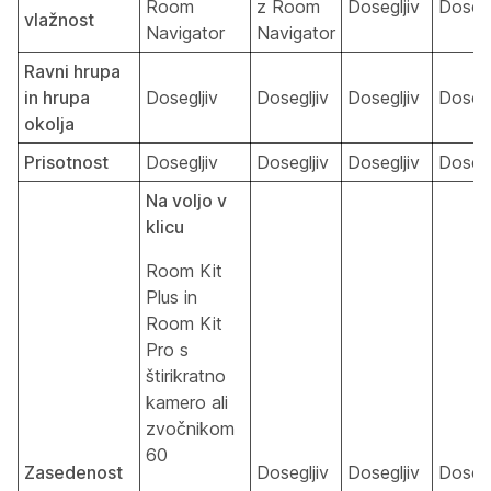
Room
z Room
Dosegljiv
Dosegl
vlažnost
Navigator
Navigator
Ravni hrupa
in hrupa
Dosegljiv
Dosegljiv
Dosegljiv
Dosegl
okolja
Prisotnost
Dosegljiv
Dosegljiv
Dosegljiv
Dosegl
Na voljo v
klicu
Room Kit
Plus in
Room Kit
Pro s
štirikratno
kamero ali
zvočnikom
60
Zasedenost
Dosegljiv
Dosegljiv
Dosegl