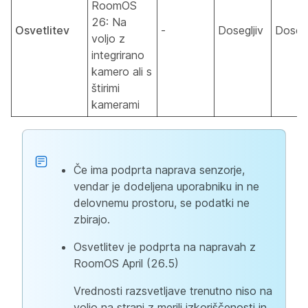
RoomOS
26: Na
Osvetlitev
-
Dosegljiv
Dosegl
voljo z
integrirano
kamero ali s
štirimi
kamerami
Če ima podprta naprava senzorje,
vendar je dodeljena uporabniku in ne
delovnemu prostoru, se podatki ne
zbirajo.
Osvetlitev je podprta na napravah z
RoomOS April (26.5)
Vrednosti razsvetljave trenutno niso na
voljo na strani z merili izkoriščenosti in