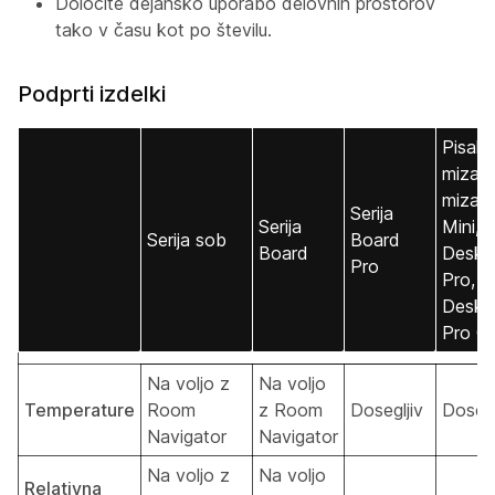
Določite dejansko uporabo delovnih prostorov
tako v času kot po številu.
Podprti izdelki
Pisaln
miza,
miza
Serija
Serija
Mini,
Serija sob
Board
Board
Desk
Pro
Pro,
Desk
Pro G
Na voljo z
Na voljo
Temperature
Room
z Room
Dosegljiv
Dosegl
Navigator
Navigator
Na voljo z
Na voljo
Relativna