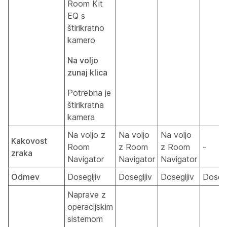
Room Kit
EQ s
štirikratno
kamero
Na voljo
zunaj klica
Potrebna je
štirikratna
kamera
Na voljo z
Na voljo
Na voljo
Kakovost
Room
z Room
z Room
-
zraka
Navigator
Navigator
Navigator
Odmev
Dosegljiv
Dosegljiv
Dosegljiv
Dosegl
Naprave z
operacijskim
sistemom