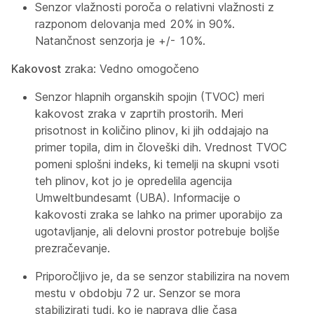
Senzor vlažnosti poroča o relativni vlažnosti z
razponom delovanja med 20% in 90%.
Natančnost senzorja je +/- 10%.
Kakovost
zraka: Vedno omogočeno
Senzor hlapnih organskih spojin (TVOC) meri
kakovost zraka v zaprtih prostorih. Meri
prisotnost in količino plinov, ki jih oddajajo na
primer topila, dim in človeški dih. Vrednost TVOC
pomeni splošni indeks, ki temelji na skupni vsoti
teh plinov, kot jo je opredelila agencija
Umweltbundesamt (UBA). Informacije o
kakovosti zraka se lahko na primer uporabijo za
ugotavljanje, ali delovni prostor potrebuje boljše
prezračevanje.
Priporočljivo je, da se senzor stabilizira na novem
mestu v obdobju 72 ur. Senzor se mora
stabilizirati tudi, ko je naprava dlje časa