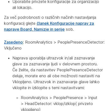
Uporabite privzete konfiguracije za organizacijo
ali lokacijo.
Za več podrobnosti o različnih načinih nastavljanja
konfiguracij glejte
članek Konfiguracije naprav za
naprave Board, Namizje in serije
sob.
Zasedeno
:
RoomAnalytics
>
PeoplePresenceDetector:
Vključeno
Naprava uporablja ultrazvok in/ali zaznavanje
glave za zaznavanje ljudi v delovnem prostoru.
Če želite,
da nastavitev PeoplePresenceDetector
deluje, morate eno ali obe možnosti nastaviti na
Vklopljeno. Ultrazvok in zaznavanje glave lahko
vklopite in izklopite s temi nastavitvami:
RoomAnalytics
>
PeoplePresence
>
Input
>
HeadDetector: vklop/izklop(
privzeto
vklopljeno)