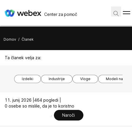
Center za pomoč
Domov
/
Članek
Ta članek velja za:
Izdelki
Industrije
Vloge
Modeli naprav
11. junij 2026 |
464 pogledi |
0 osebe so mislile, da je to koristno
Naroči