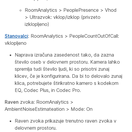
RoomAnalytics
>
PeoplePresence
>
Vhod
>
Ultrazvok: vklop/izklop
(privzeto
izklopljeno)
Stanovalci
:
RoomAnalytics
>
PeopleCountOutOfCall:
vklopljeno
Naprava izračuna zasedenost tako, da zazna
število oseb v delovnem prostoru. Kamera lahko
spremlja tudi število ljudi, ki so prisotni zunaj
klicev, če je konfigurirana. Da bi to delovalo zunaj
klica, potrebujete štirikratno kamero s kodekom
EQ, Codec Plus, in Codec Pro.
Raven
zvoka:
RoomAnalytics
>
AmbientNoiseEstimateation
>
Mode: On
Raven zvoka prikazuje trenutno raven zvoka v
delovnem prostoru.