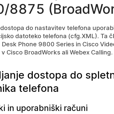
/8875 (BroadWor
dostopa do nastavitev telefona uporab
ijsko datoteko telefona (cfg.XML). Ta 
co Desk Phone 9800 Series in Cisco Vid
n v Cisco BroadWorks ali Webex Calling.
ljanje dostopa do splet
ika telefona
i in uporabniški računi