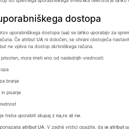
top do spletnega uporabniškega vmesnika telefona je lahk
 uporabniškega dostopa
ibutov uporabniškega dostopa (
ua
) se lahko uporabijo za spre
ačuna. Če atribut
UA
ni določen, se ohrani obstoječa nastav
ibut ne vpliva na dostop skrbniškega računa.
e prisoten, mora imeti eno od naslednjih vrednosti:
topa
za branje
 in pisanje
rednost
je treba uporabiti skupaj z
na,ro
ali
rw
.
r ponazarja
atribut UA.
V zadnji vrstici opazite, da
je atribut u