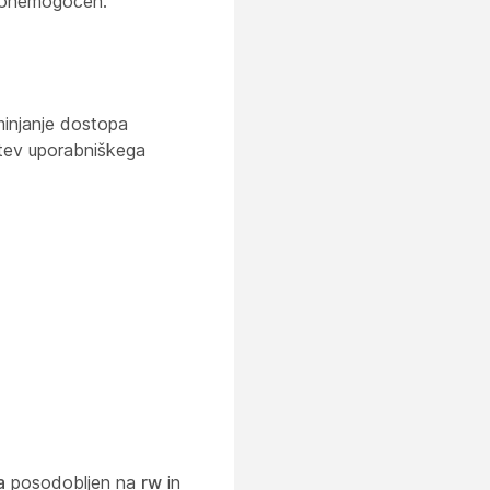
o onemogočen.
minjanje dostopa
itev uporabniškega
a
posodobljen na
rw
in