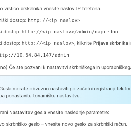
o vrstico brskalnika vnesite naslov IP telefona.
iški dostop:
http://<ip naslov>
ki dostop:
http://<ip naslov>/admin/napredno
ki dostop:
, kliknite
Prijava skrbnika
i
http://<ip naslov>
ttp://10.64.84.147/admin
o) Če ste pozvani k nastavitvi skrbniškega in uporabniškega 
Gesla morate obvezno nastaviti po začetni registraciji telefo
pa ponastavite tovarniške nastavitve.
trani
Nastavitev gesla
vnesite naslednje parametre:
o skrbniško geslo – vnesite novo geslo za skrbniški račun.