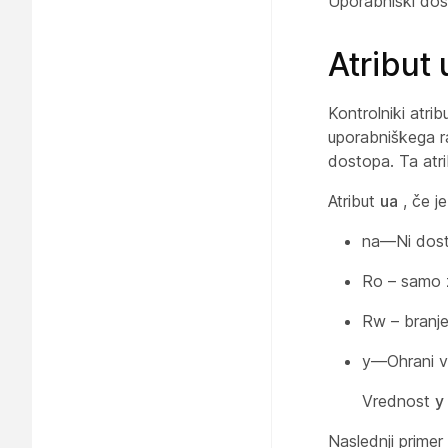
Uporabniški dos
Atribut
Kontrolniki atr
uporabniškega r
dostopa. Ta atr
Atribut
ua
, če j
na—Ni dos
Ro – samo 
Rw – branje
y—Ohrani v
Vrednost
y
Naslednji prime