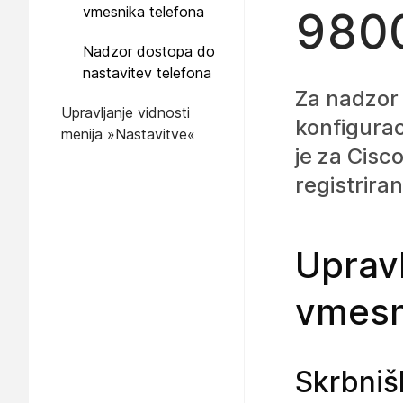
vmesnika telefona
9800
Nadzor dostopa do
nastavitev telefona
Za nadzor 
Upravljanje vidnosti
konfigurac
menija »Nastavitve«
je za Cis
registrira
Uprav
vmesn
Skrbnišk