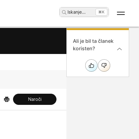
Iskanje
...
⌘K
Ali je bil ta članek
koristen?
Naroči