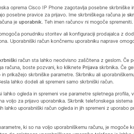
ska oprema Cisco IP Phone zagotavlja posebne skrbniške in
ajo posebne pravice za prijavo. Ime skrbniškega računa je
sk
ačuna je
uporabnik
. Teh imen računov ni mogoče spremeniti.
omogoča ponudniku storitev ali konfiguraciji prodajalca z d
ona. Uporabniški
račun končnemu uporabniku naprave omogoč
krbniški
račun sta lahko neodvisno zaščitena z geslom. Če po
ga računa, boste pozvani, ko kliknete
Prijava
skrbnika. Če ges
 in prikažejo skrbniške parametre. Skrbniku ali uporabniškem
Gesla lahko dodeli ali spremeni samo skrbniški račun.
si lahko ogleda in spremeni vse parametre spletnega profila, v
 na voljo za prijavo uporabnika. Skrbnik telefonskega sistem
 jih lahko uporabniški račun ogleda in jih spremeni z uporabo 
parametre, ki so na voljo uporabniškemu računu, je mogoče kon