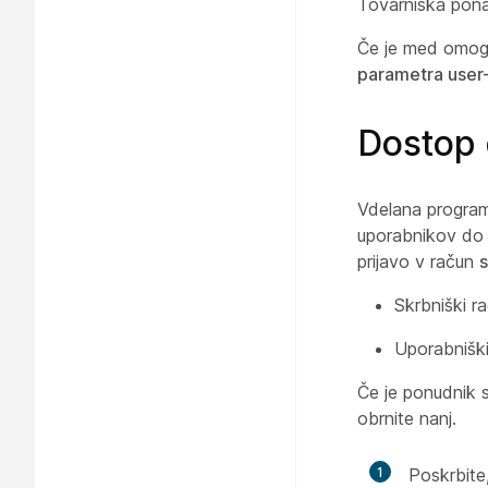
Tovarniška pona
Če je med omog
parametra user
Dostop 
Vdelana progra
uporabnikov do
prijavo v račun
s
Skrbniški r
Uporabnišk
Če je ponudnik 
obrnite nanj.
1
Poskrbite