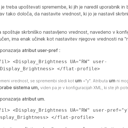
e treba upoštevati spremembe, ki jih je naredil uporabnik i
rav tako določa, da nastavite vrednost, ki jo je nastavil skrbn
a spoštuje skrbniško nastavljeno vrednost, navedeno v konfig
jučen, ima enak učinek kot nastavitev njegove vrednosti na "n
r ponazarja
atribut user-pref
:
fil> <Display_Brightness UA="RW" user-
Display_Brightness> </flat-profile> 
um
um
emeni vrednost, se spremembi sledi kot
="y". Atributa
ni mog
orabe sistema um,
viden pa je v konfiguracijah XML, ki ste jih pote
r ponazarja
atribut um.
fil> <Display_Brightness UA="RW" user-pref="y"
splay_Brightness> </flat-profile> 