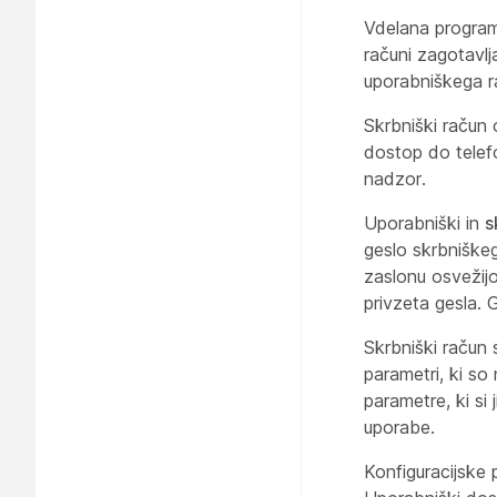
Vdelana program
računi zagotavlj
uporabniškega r
Skrbniški
račun 
dostop do telef
nadzor.
Uporabniški
in
s
geslo skrbniške
zaslonu osvežijo
privzeta gesla. 
Skrbniški račun 
parametri, ki so
parametre, ki si
uporabe.
Konfiguracijske 