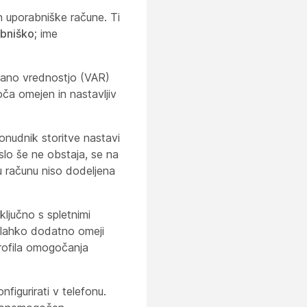
 uporabniške račune. Ti
rbniško
; ime
odano vrednostjo (VAR)
a omejen in nastavljiv
nudnik storitve nastavi
lo še ne obstaja, se na
u računu niso dodeljena
ključno s spletnimi
a lahko dodatno omeji
profila omogočanja
figurirati v telefonu.