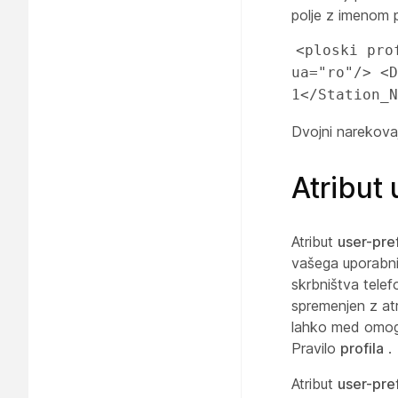
polje z imenom p
<ploski pro
ua="ro"/> <D
1</Station_N
Dvojni narekova
Atribut
Atribut
user-pre
vašega uporabnik
skrbništva tele
spremenjen z a
lahko med omogo
Pravilo
profila
.
Atribut
user-pre