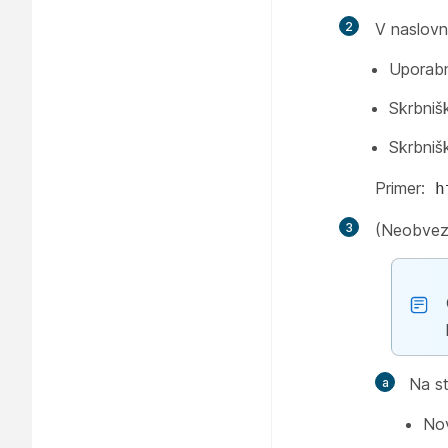
2
V naslovn
Uporabn
Skrbniš
Skrbniš
Primer:
h
3
(Neobvezn
Na s
Nov