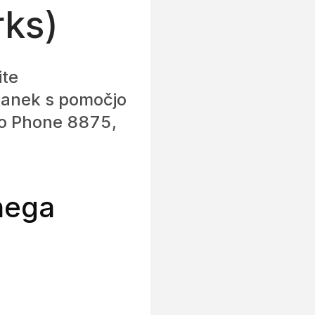
ks)
ite
članek s pomočjo
eo Phone 8875,
nega