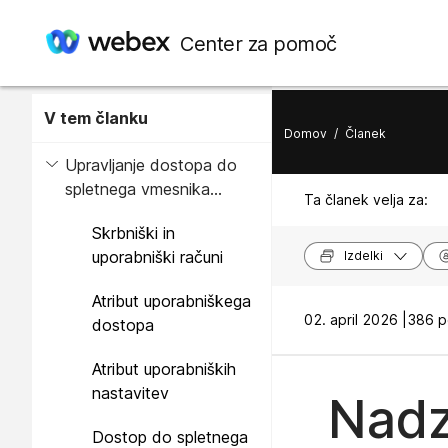
Center za pomoč
V tem članku
Domov
/
Članek
Upravljanje dostopa do
spletnega vmesnika
Ta članek velja za:
telefona
Skrbniški in
uporabniški računi
Izdelki
Atribut uporabniškega
02. april 2026 |
386 p
dostopa
Atribut uporabniških
nastavitev
Nadz
Dostop do spletnega