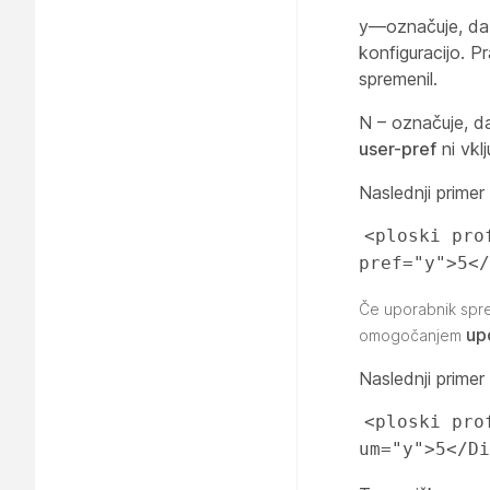
y—označuje, da j
konfiguracijo. P
spremenil.
N – označuje, d
user-pref
ni vkl
Naslednji prime
<ploski pro
pref="y">5</
Če uporabnik spr
up
omogočanjem
Naslednji prime
<ploski pro
um="y">5</Di