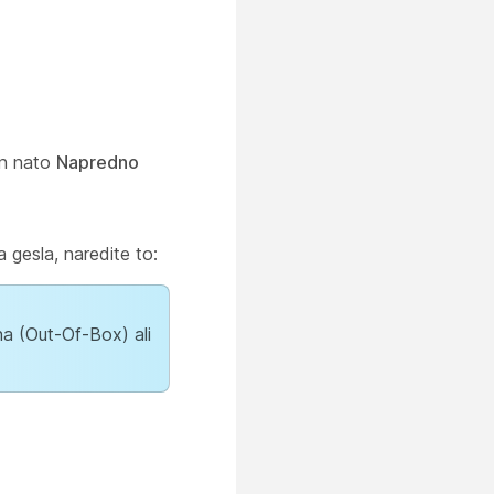
n nato
Napredno
gesla, naredite to:
na (Out-Of-Box) ali