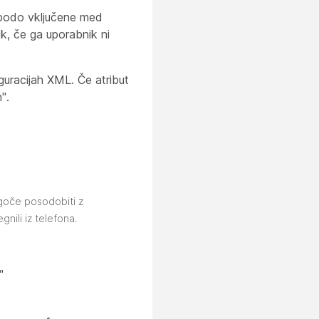
n bodo vključene med
ik, če ga uporabnik ni
uracijah XML. Če atribut
".
oče posodobiti z
gnili iz telefona.
 