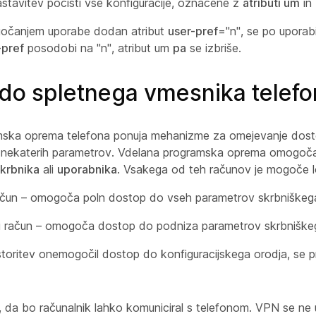
stavitev počisti vse konfiguracije, označene z
atributi um
in
očanjem uporabe dodan atribut
user-pref
="n", se po uporabi
-pref
posodobi na "n", atribut um
pa
se izbriše.
do spletnega vmesnika telefo
mska oprema telefona ponuja mehanizme za omejevanje dos
 nekaterih parametrov. Vdelana programska oprema omogoča
krbnika
ali
uporabnika
. Vsakega od teh računov je mogoče lo
ačun – omogoča poln dostop do vseh parametrov skrbniškega
i račun – omogoča dostop do podniza parametrov skrbniškeg
storitev onemogočil dostop do konfiguracijskega orodja, se 
, da bo računalnik lahko komuniciral s telefonom. VPN se ne 