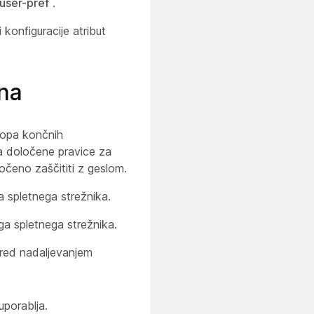
user-pref
.
 konfiguracije atribut
na
topa končnih
 določene pravice za
čeno zaščititi z geslom.
 spletnega strežnika.
a spletnega strežnika.
pred nadaljevanjem
uporablja.