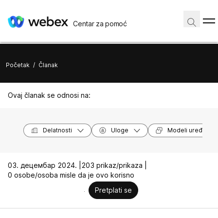
Centar za pomoć
Početak
/
Članak
Ovaj članak se odnosi na:
Delatnosti
Uloge
Modeli uređaja
03. децембар 2024. |
203 prikaz/prikaza |
0 osobe/osoba misle da je ovo korisno
Pretplati se