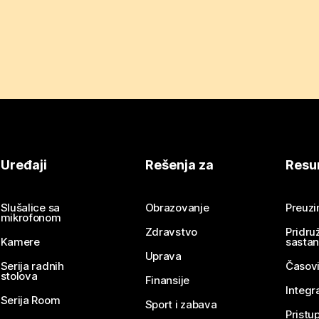
Uređaji
Rešenja za
Resu
Slušalice sa
Obrazovanje
Preuz
mikrofonom
Zdravstvo
Pridru
Kamere
sasta
Uprava
Serija radnih
Časovi
stolova
Finansije
Integr
Serija Room
Sport i zabava
Pristu