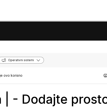
Operativni sistemi
je ovo korisno
 | - Dodajte prost