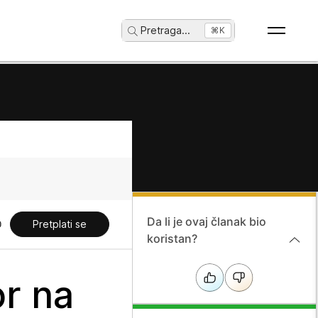
Pretraga
...
⌘K
Da li je ovaj članak bio
Pretplati se
koristan?
or na