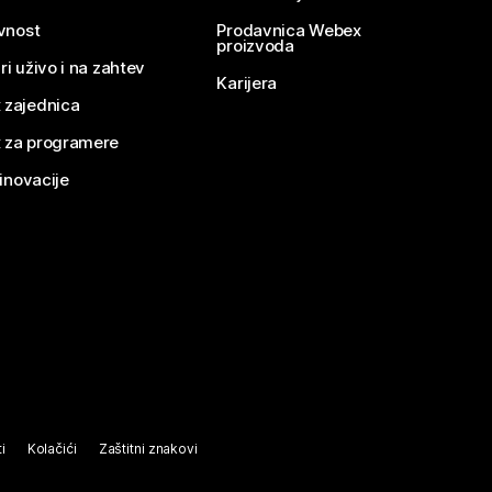
ivnost
Prodavnica Webex
proizvoda
ri uživo i na zahtev
Karijera
 zajednica
 za programere
 inovacije
i
Kolačići
Zaštitni znakovi