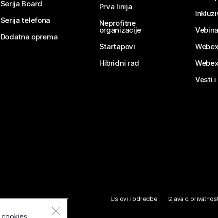
Serija Board
Prva linija
Inkluz
Serija telefona
Neprofitne
organizacije
Vebina
Dodatna oprema
Startapovi
Webex
Hibridni rad
Webex
Vesti i
Uslovi i odredbe
Izjava o privatnost
 cookies.