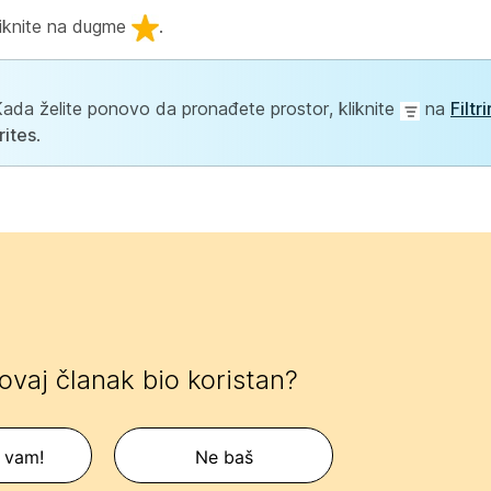
kliknite na dugme
.
 Kada želite ponovo da pronađete prostor, kliknite
na
Filtr
rites
.
 ovaj članak bio koristan?
 vam!
Ne baš