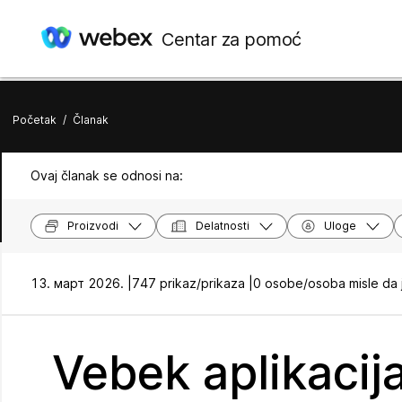
Centar za pomoć
Početak
/
Članak
Ovaj članak se odnosi na:
Proizvodi
Delatnosti
Uloge
13. март 2026. |
747 prikaz/prikaza |
0 osobe/osoba misle da 
Vebek aplikacija