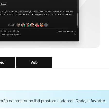
oid
Veb
ša na prostor na listi prostora i odabrati
Dodaj u favorite
.