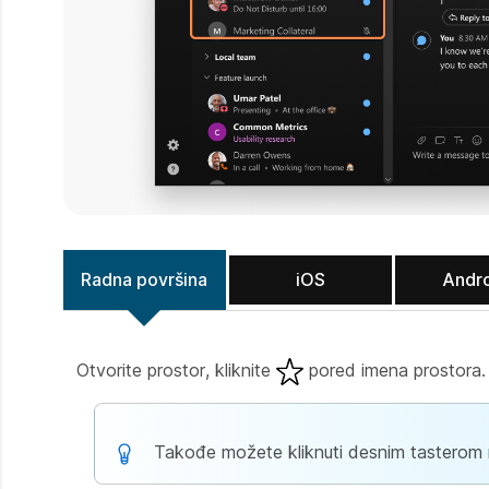
Radna površina
iOS
Andr
Otvorite prostor, kliknite
pored imena prostora.
Takođe možete kliknuti desnim tasterom mi