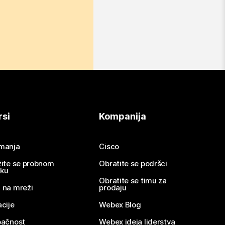
rsi
Kompanija
imanja
Cisco
žite se probnom
Obratite se podršci
nku
Obratite se timu za
 na mreži
prodaju
acije
Webex Blog
pačnost
Webex ideja liderstva