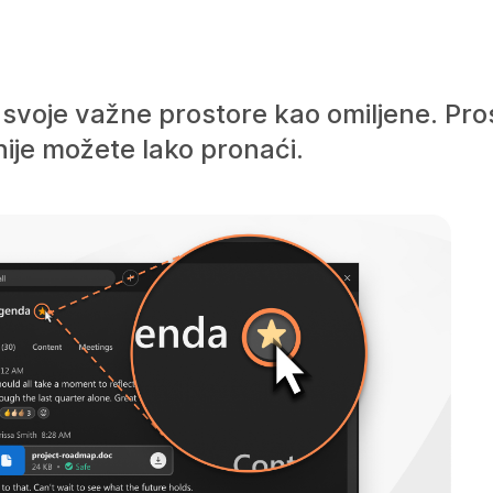
 svoje važne prostore kao omiljene. Pros
snije možete lako pronaći.