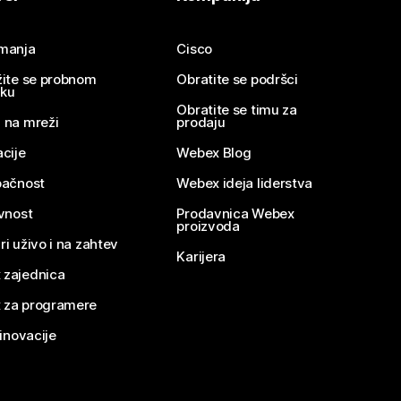
imanja
Cisco
žite se probnom
Obratite se podršci
nku
Obratite se timu za
 na mreži
prodaju
acije
Webex Blog
pačnost
Webex ideja liderstva
ivnost
Prodavnica Webex
proizvoda
ri uživo i na zahtev
Karijera
 zajednica
 za programere
 inovacije