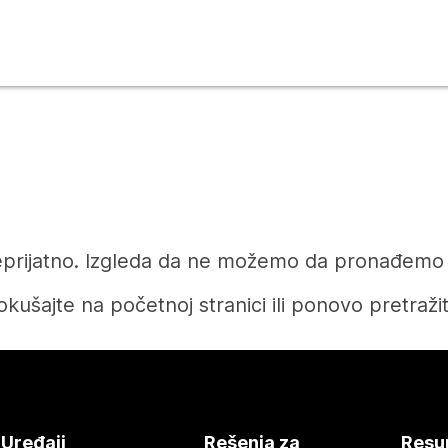
prijatno. Izgleda da ne možemo da pronađemo čl
okušajte na početnoj stranici ili ponovo pretražit
Početak
Uređaji
Rešenja za
Resu
Treba vam odgovor?