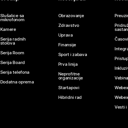
Pošaljite pitanje
Slušalice sa
Obrazovanje
Preuz
mikrofonom
Zdravstvo
Pridru
Kamere
sasta
Uprava
Serija radnih
Časovi
stolova
Finansije
Integr
Serija Room
Sport i zabava
Pristu
Serija Board
Prva linija
Inkluz
Serija telefona
Neprofitne
organizacije
Vebina
Dodatna oprema
Startapovi
Webex
Hibridni rad
Webex
Vesti i