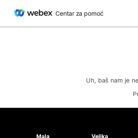
Centar za pomoć
Uh, baš nam je ne
P
Mala
Velika