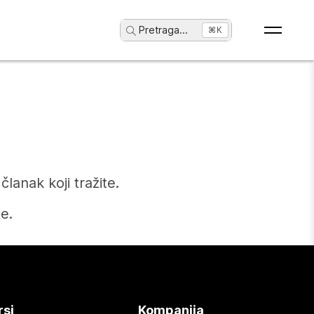
Pretraga
...
⌘K
anak koji tražite.
e.
rsi
Kompanija