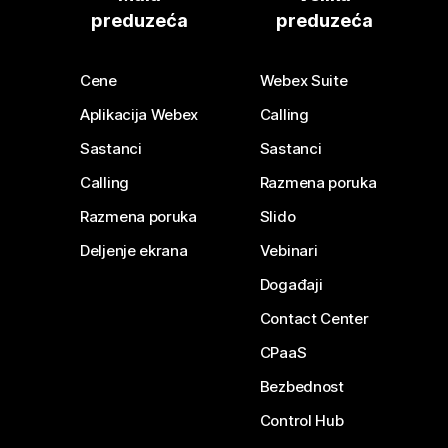
preduzeća
preduzeća
Cene
Webex Suite
Aplikacija Webex
Calling
Sastanci
Sastanci
Calling
Razmena poruka
Razmena poruka
Slido
Deljenje ekrana
Vebinari
Događaji
Contact Center
CPaaS
Bezbednost
Control Hub