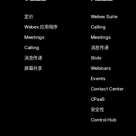
定价
Webex Suite
Webex 应用程序
Calling
Meetings
Meetings
Calling
消息传递
消息传递
Slido
屏幕共享
Webinars
Events
Contact Center
CPaaS
安全性
Control Hub