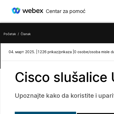
Centar za pomoć
Početak
/
Članak
04. март 2025. |
1226 prikaz/prikaza |
0 osobe/osoba misle da
Cisco slušalice
Upoznajte kako da koristite i upar