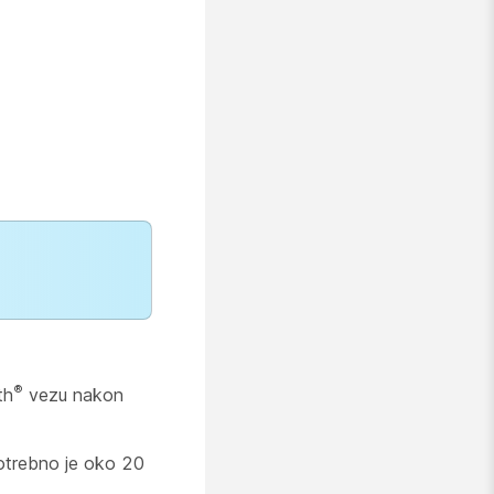
®
th
vezu nakon
trebno je oko 20