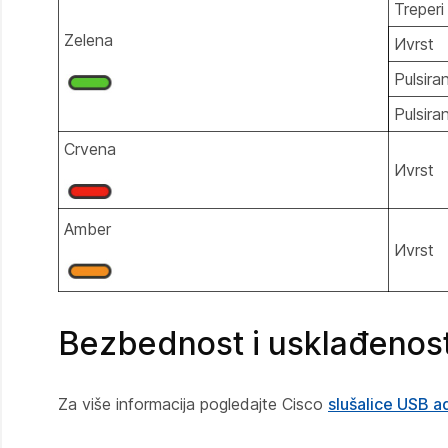
Treperi
Zelena
Иvrst
Pulsira
Pulsira
Crvena
Иvrst
Amber
Иvrst
Bezbednost i usklađenos
Za više informacija pogledajte Cisco
slušalice USB a