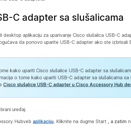
USB-C adapter sa slušalicama
ili desktop aplikaciju za uparivanje Cisco slušalica USB-C adap
ogućava da ponovo uparite USB-C adapter ako ste izbrisali 
 tome kako upariti Cisco slušalice USB-C adapter sa slušalic
ormacija o tome kako upariti USB-C adapter sa slušalicama s
te
Cisco slušalice USB-C adapter u Cisco Accessory Hub des
brani uređaj.
ccessory Hubveb
aplikaciju
. Kliknite na dugme Start
, a zatim
n