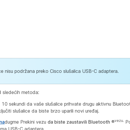
lice nisu podržana preko Cisco slušalica USB-C adaptera.
 od sledećih metoda:
 10 sekundi da vaše slušalice prihvate drugu aktivnu Bluetoo
čiti slušalice da biste brzo uparili novi uređaj.
vezu.
 na
dugme Prekini vezu
da biste zaustavili Bluetooth
®
Po
icama USB-C adaptera.