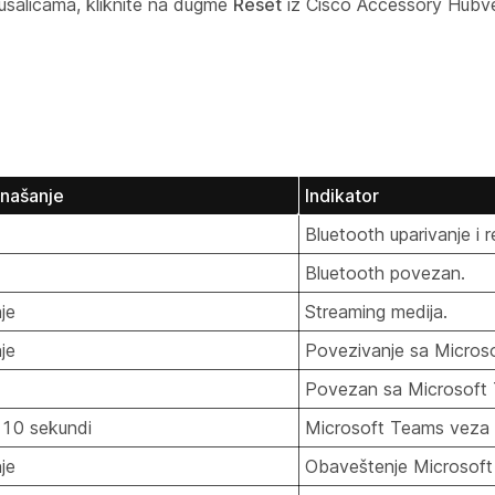
lušalicama, kliknite na dugme
Reset
iz Cisco Accessory Hub
našanje
Indikator
Bluetooth uparivanje i r
Bluetooth povezan.
nje
Streaming medija.
nje
Povezivanje sa Micros
Povezan sa Microsoft
 10 sekundi
Microsoft Teams veza n
nje
Obaveštenje Microsoft