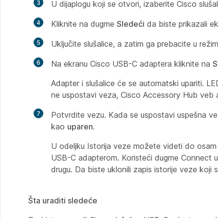
3
U dijaplogu koji se otvori, izaberite Cisco slu
4
Kliknite na dugme
Sledeći
da biste prikazali 
5
Uključite slušalice, a zatim ga prebacite u režim
6
Na ekranu Cisco USB-C adaptera kliknite na
S
Adapter i slušalice će se automatski upariti. 
ne uspostavi veza, Cisco Accessory Hub veb a
7
Potvrdite vezu. Kada se uspostavi uspešna vez
kao
uparen.
U odeljku Istorija
veze možete videti do osam z
USB-C adapterom. Koristeći dugme Connect
u
drugu. Da biste uklonili zapis istorije veze ko
Šta uraditi sledeće