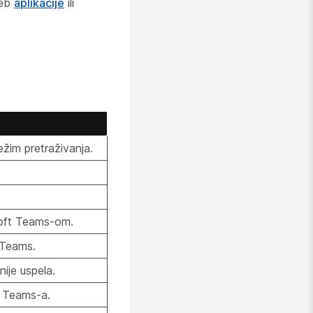
veb
aplikacije
ili
ežim pretraživanja.
oft Teams-om.
 Teams.
ije uspela.
 Teams-a.