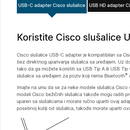
USB-C adapter Cisco slušalice
USB HD adapter Ci
Koristite Cisco slušalice
Cisco slušalice USB-C adapter je kompatibilan sa Cis
bez direktnog uparivanja slušalica sa uređajem. Uz 
tako da ga možete koristiti sa USB Tip A ili USB Tip
®
slušalice sa uređajem za poziv koji nema Bluetooth
o
Imajte na umu da se za neke modele slušalica Cisco
modeli Cisco bežičnih slušalica takođe mogu raditi 
uparen sa slušalicama i morate ručno upariti ovaj ad
posebnoj kutiji od slušalica, takođe morate upariti ov