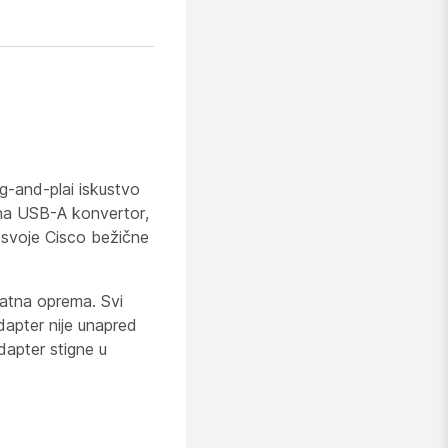
g-and-plai iskustvo
 na USB-A konvertor,
e svoje Cisco bežične
atna oprema. Svi
apter nije unapred
dapter stigne u