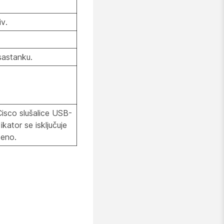
iv.
astanku.
Cisco slušalice USB-
ikator se isključuje
šeno.