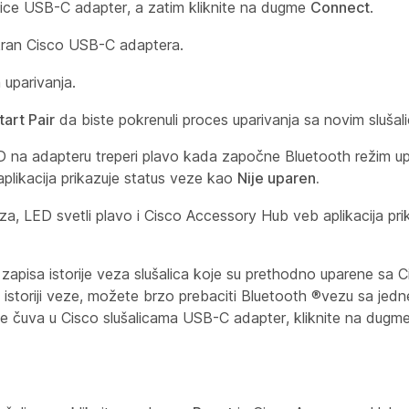
šalice USB-C adapter, a zatim kliknite na dugme
Connect
.
ekran Cisco USB-C adaptera.
 uparivanja.
tart Pair
da biste pokrenuli proces uparivanja sa novim slušal
LED na adapteru treperi plavo kada započne Bluetooth režim u
plikacija prikazuje status veze kao
Nije uparen.
a, LED svetli plavo i Cisco Accessory Hub veb aplikacija pri
apisa istorije veza slušalica koje su prethodno uparene sa C
 istoriji veze, možete brzo prebaciti Bluetooth
®vezu sa jedne
ji se čuva u Cisco slušalicama USB-C adapter, kliknite na dugm