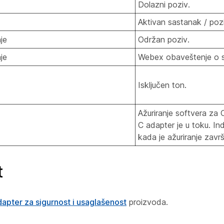
Dolazni poziv.
Aktivan sastanak / poz
nje
Održan poziv.
nje
Webex obaveštenje o s
Isključen ton.
Ažuriranje softvera za 
C adapter je u toku. Ind
kada je ažuriranje zavr
t
dapter za sigurnost i usaglašenost
proizvoda.