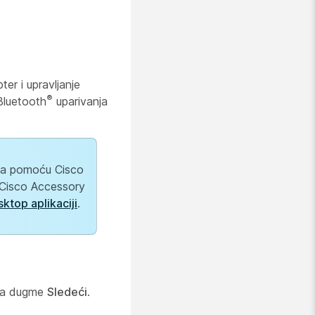
ter i upravljanje
®
Bluetooth
uparivanja
ama pomoću Cisco
a Cisco Accessory
ktop aplikaciji
.
a dugme
Sledeći
.