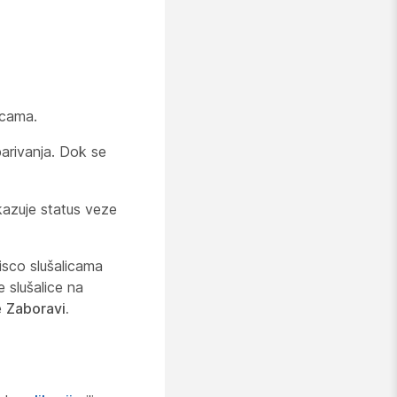
icama.
parivanja. Dok se
kazuje status veze
isco slušalicama
 slušalice na
e
Zaboravi.