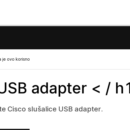
 je ovo korisno
 USB adapter < / h
ite Cisco slušalice USB adapter.