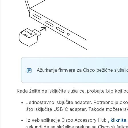
Ažuriranja firmvera za Cisco bežične sluša
Kada želite da isključite slušalice, probajte bilo koji
Jednostavno isključite adapter. Potrebno je oko
što isključite USB-C adapter. Takođe možete isklju
Iz veb aplikacije Cisco Accessory Hub
, kliknite
sekundi da se slušalice prekinu sa Cisco slušal