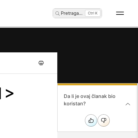
Pretraga
...
Ctrl K
1>
Da li je ovaj članak bio
koristan?