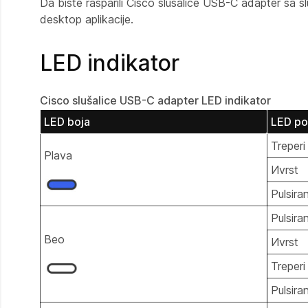
Da biste rasparili Cisco slušalice USB-C adapter sa s
desktop aplikacije.
LED indikator
Cisco slušalice USB-C adapter LED indikator
LED boja
LED po
Treperi
Plava
Иvrst
Pulsira
Pulsira
Beo
Иvrst
Treperi
Pulsira