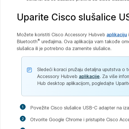
Uparite Cisco slušalice 
Možete koristiti Cisco Accessory Hubveb
aplikaciju
®
Bluetooth
uređajima. Ova aplikacija vam takođe om
slušalica ili je potrebno da zamenite slušalice.
Sledeći koraci pružaju detaljna uputstva o
Accessory Hubveb
aplikacije
. Za više inf
Hub desktop aplikacijom, pogledajte Upari
1
Povežite Cisco slušalice USB-C adapter na iza
2
Otvorite Google Chrome i pristupite Cisco A