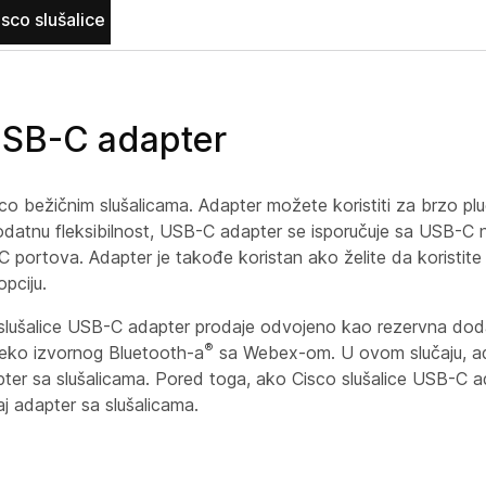
sco slušalice
 USB-C adapter
co bežičnim slušalicama. Adapter možete koristiti za brzo plu
dodatnu fleksibilnost, USB-C adapter se isporučuje sa USB-C
 C portova. Adapter je takođe koristan ako želite da koristit
pciju.
 slušalice USB-C adapter prodaje odvojeno kao rezervna dod
®
preko izvornog Bluetooth-a
sa Webex-om. U ovom slučaju, ad
apter sa slušalicama. Pored toga, ako Cisco slušalice USB-C a
aj adapter sa slušalicama.