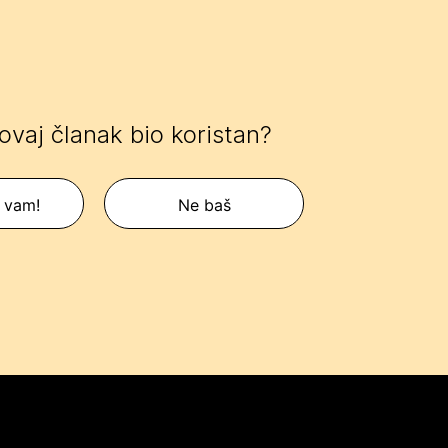
 ovaj članak bio koristan?
 vam!
Ne baš