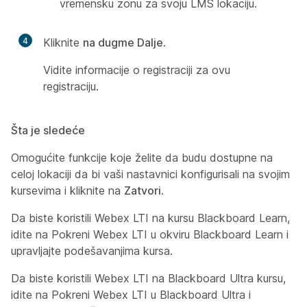
vremensku zonu za svoju LMS lokaciju.
4
Kliknite
na dugme Dalje
.
Vidite informacije o registraciji za ovu
registraciju.
Šta je sledeće
Omogućite funkcije koje želite da budu dostupne na
celoj lokaciji da bi vaši nastavnici konfigurisali na svojim
kursevima i kliknite na
Zatvori
.
Da biste koristili Webex LTI na kursu Blackboard Learn,
idite na
Pokreni Webex LTI u okviru Blackboard Learn i
upravljajte podešavanjima kursa
.
Da biste koristili Webex LTI na Blackboard Ultra kursu,
idite na
Pokreni Webex LTI u Blackboard Ultra i