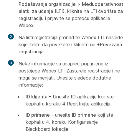
Podešavanja organizacije
>
Međuoperativnost
alatki za učenje (LTI)
, kliknite na
LTI čvorište za
registraciju
i prijavite se pomoću aplikacije
Webex.
2
Na listi registracija pronađite Webex LTI nasleđe
koje želite da povežete i kliknite na
+Povezana
registracija
.
3
Neke informacije su unapred popunjene iz
postojeće Webex LTI Zastarele registracije i ne
mogu se menjati. Unesite sledeće dodatne
informacije:
ID klijenta
– Unesite ID aplikacije koji ste
kopirali u koraku 4
Registrujte aplikaciju
.
ID primene
– unesite
ID primene
koji ste
kopirali u 4. koraku
Konfigurisanje
Blackboard lokacije
.