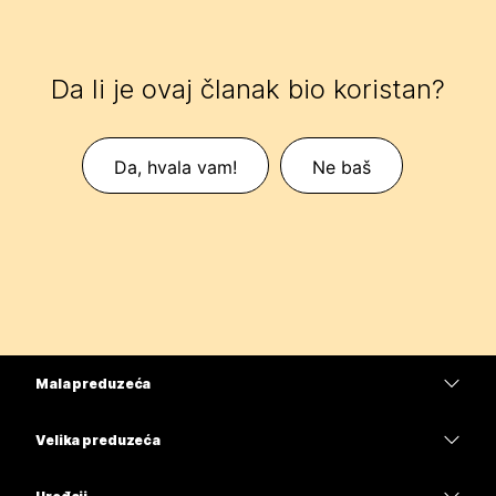
Da li je ovaj članak bio koristan?
Da, hvala vam!
Ne baš
Mala preduzeća
Cene
Velika preduzeća
Aplikacija Webex
Webex Suite