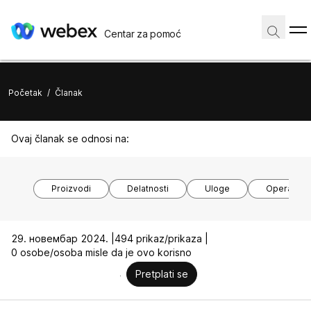
Centar za pomoć
Početak
/
Članak
Ovaj članak se odnosi na:
Proizvodi
Delatnosti
Uloge
Operativni
29. новембар 2024. |
494 prikaz/prikaza |
0 osobe/osoba misle da je ovo korisno
Pretplati se