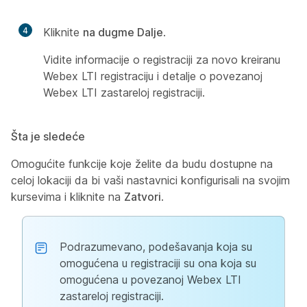
4
Kliknite
na dugme Dalje
.
Vidite informacije o registraciji za novo kreiranu
Webex LTI registraciju i detalje o povezanoj
Webex LTI zastareloj registraciji.
Šta je sledeće
Omogućite funkcije koje želite da budu dostupne na
celoj lokaciji da bi vaši nastavnici konfigurisali na svojim
kursevima i kliknite na
Zatvori
.
Podrazumevano, podešavanja koja su
omogućena u registraciji su ona koja su
omogućena u povezanoj Webex LTI
zastareloj registraciji.