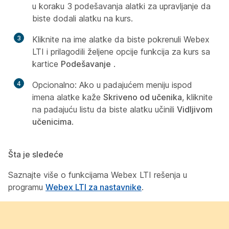
u koraku 3
podešavanja alatki za upravljanje
da
biste dodali alatku na kurs.
3
Kliknite na ime alatke da biste pokrenuli Webex
LTI i prilagodili željene opcije funkcija za kurs sa
kartice
Podešavanje
.
4
Opcionalno: Ako u padajućem meniju ispod
imena alatke kaže
Skriveno od učenika
, kliknite
na padajuću listu da biste alatku učinili
Vidljivom
učenicima
.
Šta je sledeće
Saznajte više o funkcijama Webex LTI rešenja u
programu
Webex LTI za nastavnike
.