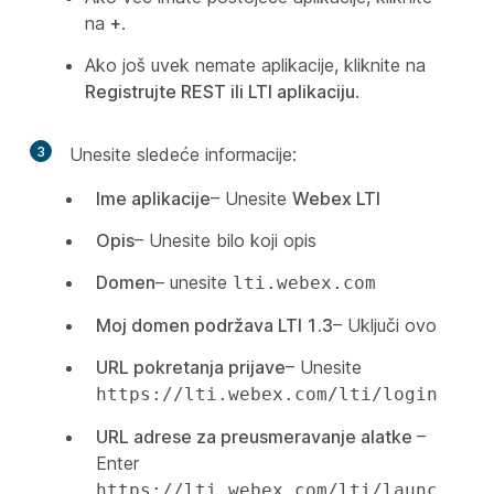
na
+
.
Ako još uvek nemate aplikacije, kliknite na
Registrujte REST ili LTI aplikaciju
.
3
Unesite sledeće informacije:
Ime aplikacije
– Unesite
Webex LTI
Opis
– Unesite bilo koji opis
Domen
– unesite
lti.webex.com
Moj domen podržava LTI 1.3
– Uključi ovo
URL pokretanja prijave
– Unesite
https://lti.webex.com/lti/login
URL adrese za preusmeravanje alatke
–
Enter
https://lti.webex.com/lti/launc