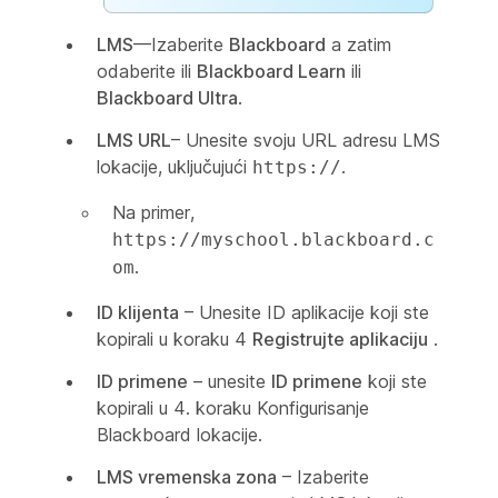
LMS
—Izaberite
Blackboard
a zatim
odaberite ili
Blackboard Learn
ili
Blackboard Ultra
.
LMS URL
– Unesite svoju URL adresu LMS
lokacije, uključujući
.
https://
Na primer,
https://myschool.blackboard.c
.
om
ID klijenta
– Unesite ID aplikacije koji ste
kopirali u koraku 4
Registrujte aplikaciju
.
ID primene
– unesite
ID primene
koji ste
kopirali u 4. koraku
Konfigurisanje
Blackboard lokacije
.
LMS vremenska zona
– Izaberite