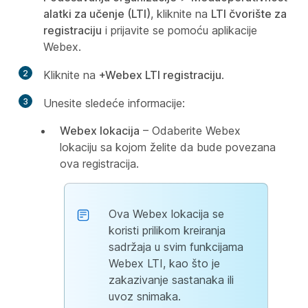
alatki za učenje (LTI)
, kliknite na
LTI čvorište za
registraciju
i prijavite se pomoću aplikacije
Webex.
2
Kliknite na
+Webex LTI registraciju
.
3
Unesite sledeće informacije:
Webex lokacija
– Odaberite Webex
lokaciju sa kojom želite da bude povezana
ova registracija.
Ova Webex lokacija se
koristi prilikom kreiranja
sadržaja u svim funkcijama
Webex LTI, kao što je
zakazivanje sastanaka ili
uvoz snimaka.