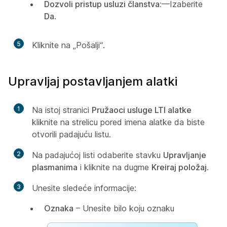
Dozvoli pristup usluzi članstva:
—Izaberite
Da
.
5
Kliknite na „Pošalji“.
Upravljaj postavljanjem alatki
1
Na istoj stranici
Pružaoci usluge LTI alatke
kliknite na strelicu pored imena alatke da biste
otvorili padajuću listu.
2
Na padajućoj listi odaberite stavku
Upravljanje
plasmanima
i kliknite na dugme
Kreiraj položaj
.
3
Unesite sledeće informacije:
Oznaka
– Unesite bilo koju oznaku