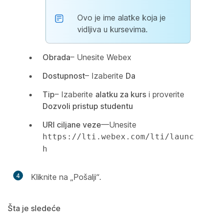
Ovo je ime alatke koja je
vidljiva u kursevima.
Obrada
– Unesite Webex
Dostupnost
– Izaberite
Da
Tip
– Izaberite
alatku za kurs
i proverite
Dozvoli pristup studentu
URI ciljane veze
—Unesite
https://lti.webex.com/lti/launc
h
4
Kliknite na „Pošalji“.
Šta je sledeće