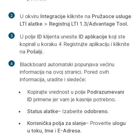
2
U okviru
Integracije
kliknite na
Pružaoce usluge
LTI alatke
>
Registruj LTI 1.3/Advantage Tool
.
3
U polje
ID
klijenta unesite
ID aplikacije
koji ste
kopirali u koraku 4
Registrujte aplikaciju
i kliknite
na
Pošalji
.
4
Blackboard automatski popunjava većinu
informacija na ovoj stranici. Pored ovih
informacija, uradite i sledeće:
Kopirajte vrednost u polje
Podrazumevani
ID
primene jer vam je kasnije potrebno.
Status alatke
– Izaberite
odobreno
.
Korisnička polja za slanje
– Proverite
ulogu
u toku
,
Ime
i
E-Adresa
.