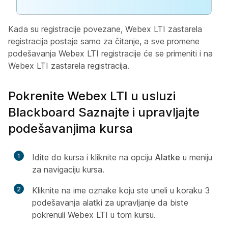
Kada su registracije povezane, Webex LTI zastarela
registracija postaje samo za čitanje, a sve promene
podešavanja Webex LTI registracije će se primeniti i na
Webex LTI zastarela registracija.
Pokrenite Webex LTI u usluzi
Blackboard Saznajte i upravljajte
podešavanjima kursa
1
Idite do kursa i kliknite na opciju
Alatke
u meniju
za navigaciju kursa.
2
Kliknite na ime oznake koju ste uneli u koraku 3
podešavanja
alatki za upravljanje
da biste
pokrenuli Webex LTI u tom kursu.