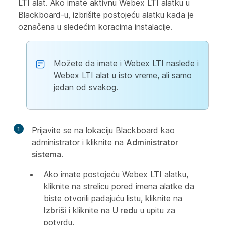
LTI alat. Ako imate aktivnu Webex LTI alatku u
Blackboard-u, izbrišite postojeću alatku kada je
označena u sledećim koracima instalacije.
Možete da imate i Webex LTI nasleđe i
Webex LTI alat u isto vreme, ali samo
jedan od svakog.
1
Prijavite se na lokaciju Blackboard kao
administrator i kliknite na
Administrator
sistema
.
Ako imate postojeću Webex LTI alatku,
kliknite na strelicu pored imena alatke da
biste otvorili padajuću listu, kliknite na
Izbriši
i kliknite na
U redu
u upitu za
potvrdu.