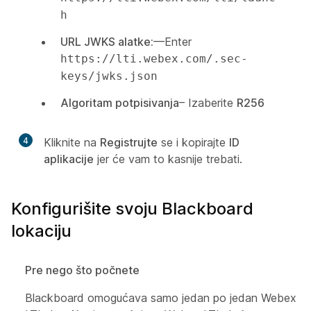
h
URL JWKS alatke:
—Enter
https://lti.webex.com/.sec-
keys/jwks.json
Algoritam potpisivanja
– Izaberite
R256
4
Kliknite na
Registrujte
se i kopirajte
ID
aplikacije
jer će vam to kasnije trebati.
Konfigurišite svoju Blackboard
lokaciju
Pre nego što počnete
Blackboard omogućava samo jedan po jedan Webex