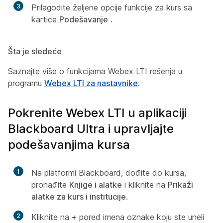
3
Prilagodite željene opcije funkcije za kurs sa
kartice
Podešavanje
.
Šta je sledeće
Saznajte više o funkcijama Webex LTI rešenja u
programu
Webex LTI za nastavnike
.
Pokrenite Webex LTI u aplikaciji
Blackboard Ultra i upravljajte
podešavanjima kursa
1
Na platformi Blackboard, dođite do kursa,
pronađite
Knjige i alatke
i kliknite na
Prikaži
alatke za kurs i institucije
.
2
Kliknite na
+
pored imena oznake koju ste uneli