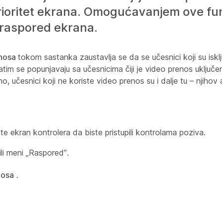
prioritet ekrana. Omogućavanjem ove fu
i raspored ekrana.
enosa
tokom sastanka zaustavlja se da se učesnici koji su isklju
atim se popunjavaju sa učesnicima čiji je video prenos uključe
, učesnici koji ne koriste video prenos su i dalje tu – njiho
ite ekran kontrolera da biste pristupili kontrolama poziva.
li meni „Raspored”.
nosa
.