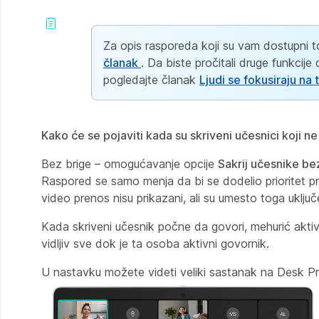
Za opis rasporeda koji su vam dostupni 
članak
. Da biste pročitali druge funkcij
pogledajte članak
Ljudi se fokusiraju na 
Kako će se pojaviti kada su skriveni učesnici koji n
Bez brige – omogućavanje opcije
Sakrij učesnike b
Raspored se samo menja da bi se dodelio prioritet pro
video prenos nisu prikazani, ali su umesto toga uključ
Kada skriveni učesnik počne da govori, mehurić akti
vidljiv sve dok je ta osoba aktivni govornik.
U nastavku možete videti veliki sastanak na Desk Pr