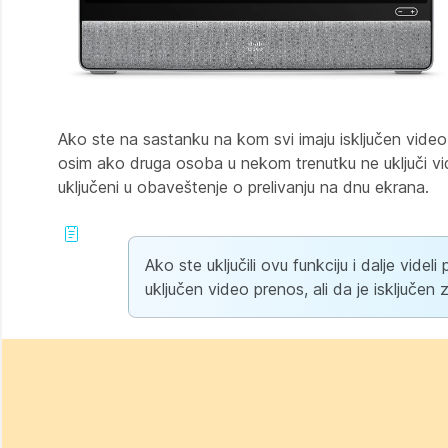
Ako ste na sastanku na kom svi imaju isključen video 
osim ako druga osoba u nekom trenutku ne uključi vid
uključeni u obaveštenje o prelivanju na dnu ekrana.
Ako ste uključili ovu funkciju i dalje vide
uključen video prenos, ali da je isključen 