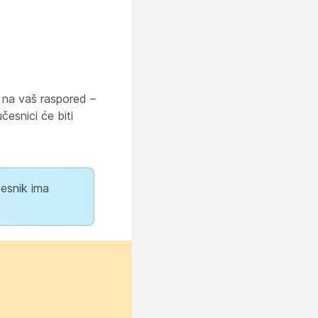
a na vaš raspored –
esnici će biti
česnik ima