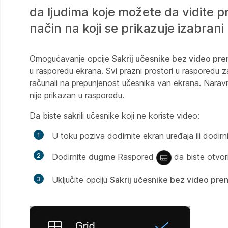
da ljudima koje možete da vidite 
način na koji se prikazuje izabran
Omogućavanje opcije
Sakrij učesnike bez video pr
u rasporedu ekrana. Svi prazni prostori u rasporedu z
računali na prepunjenost učesnika van ekrana. Naravno
nije prikazan u rasporedu.
Da biste sakrili učesnike koji ne koriste video:
U toku poziva dodirnite ekran uređaja ili dodirn
Dodirnite
dugme
Raspored
da biste otvori
Uključite opciju
Sakrij učesnike bez video pre