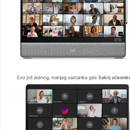
Evo još jednog, manjeg sastanka gde
Sakrij učesni