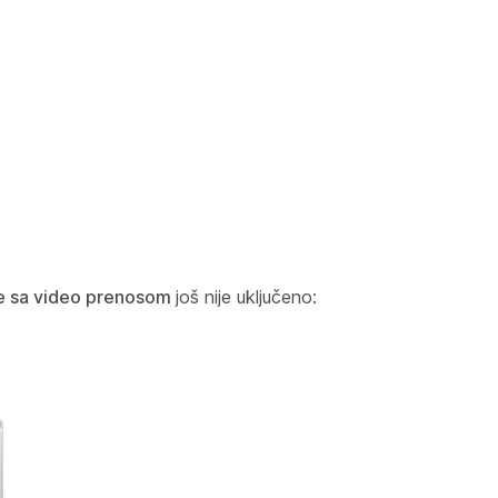
ke sa video prenosom
još nije uključeno: