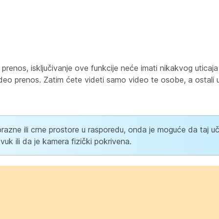
prenos, isključivanje ove funkcije neće imati nikakvog uticaj
eo prenos. Zatim ćete videti samo video te osobe, a ostali uč
li prazne ili crne prostore u rasporedu, onda je moguće da taj u
zvuk ili da je kamera fizički pokrivena.