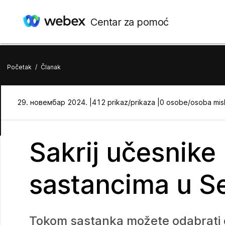
Centar za pomoć
Početak
/
Članak
29. новембар 2024. |
412 prikaz/prikaza |
0 osobe/osoba misl
Sakrij učesnike 
sastancima u Se
Tokom sastanka možete odabrati da 