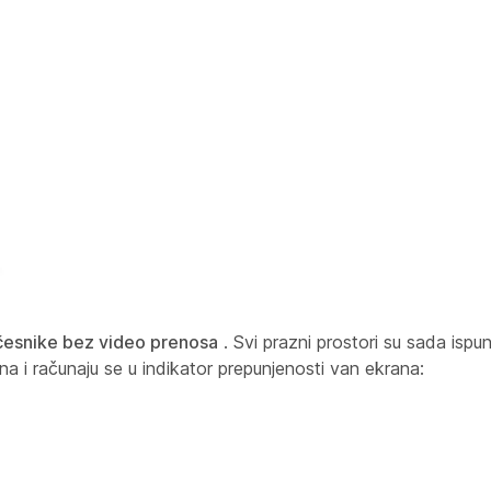
učesnike bez video prenosa
. Svi prazni prostori su sada ispunj
na i računaju se u indikator prepunjenosti van ekrana: