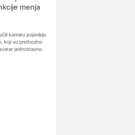
nkcije menja
čili kameru pojavljuju
n, koji su prethodno
v avatar jednostavno