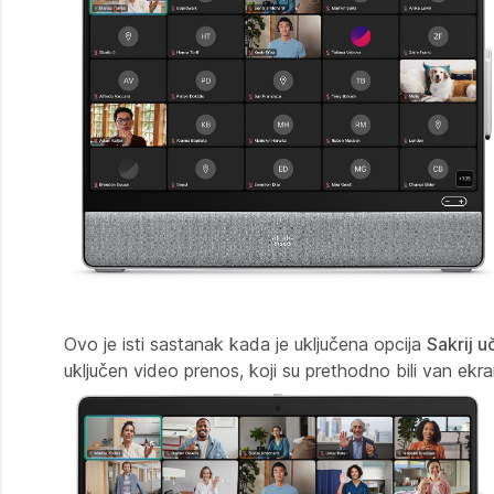
Ovo je isti sastanak kada je uključena opcija
Sakrij 
uključen video prenos, koji su prethodno bili van ekra