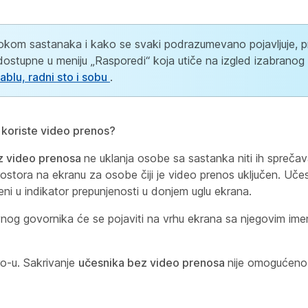
tokom sastanaka i kako se svaki podrazumevano pojavljuje, p
e dostupne u meniju „Rasporedi“ koja utiče na izgled izabranog
tablu, radni sto i sobu
.
e koriste video prenos?
ez video prenosa
ne uklanja osobe sa sastanka niti ih spreča
stora na ekranu za osobe čiji je video prenos uključen. Učesn
eni u indikator prepunjenosti u donjem uglu ekrana.
vnog govornika će se pojaviti na vrhu ekrana sa njegovim im
o-u. Sakrivanje
učesnika bez video prenosa
nije omogućeno