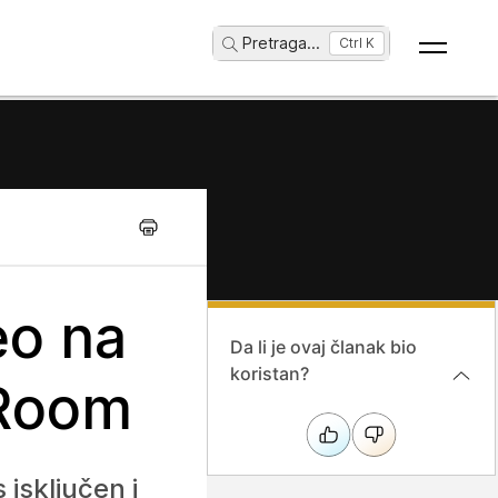
Pretraga
...
Ctrl K
eo na
Da li je ovaj članak bio
koristan?
 Room
isključen i