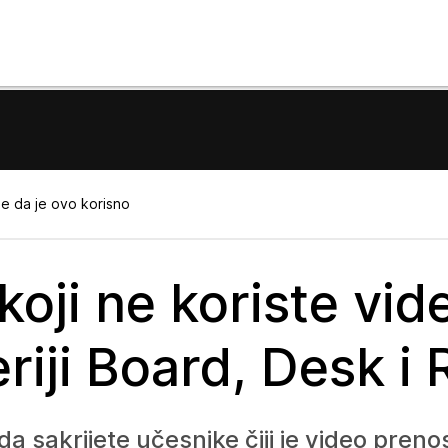
e da je ovo korisno
koji ne koriste vid
riji Board, Desk i
sakrijete učesnike čiji je video prenos 