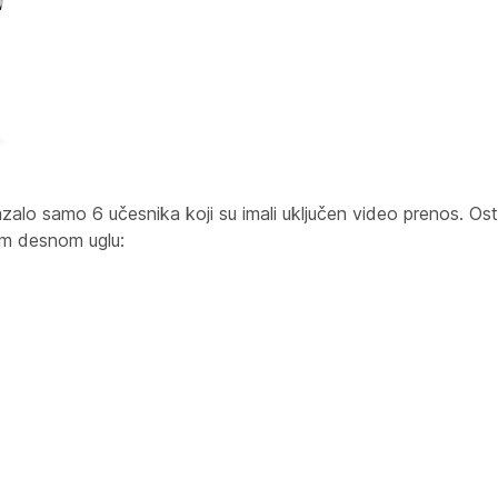
alo samo 6 učesnika koji su imali uključen video prenos. Ost
jem desnom uglu: