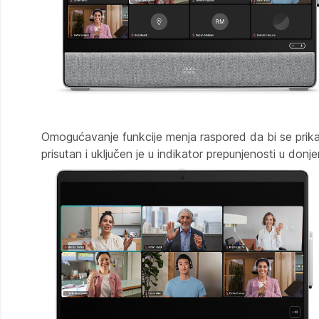
Omogućavanje funkcije menja raspored da bi se prikaz
prisutan i uključen je u indikator prepunjenosti u don