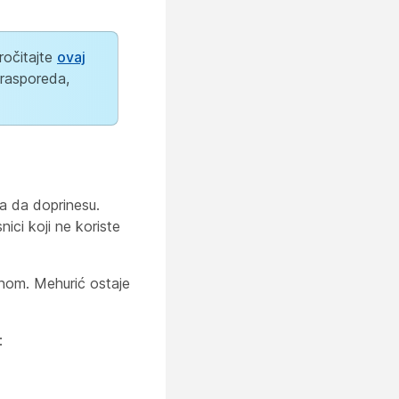
ročitajte
ovaj
 rasporeda,
va da doprinesu.
ici koji ne koriste
enom. Mehurić ostaje
: