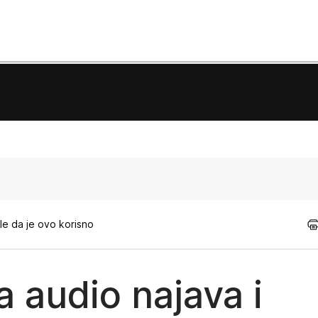
e da je ovo korisno
a audio najava i