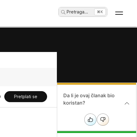
Pretraga
...
⌘K
Da li je ovaj članak bio
Pretplati se
koristan?