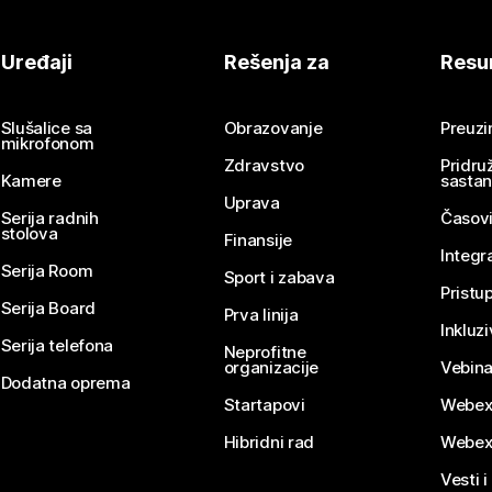
Uređaji
Rešenja za
Resu
Slušalice sa
Obrazovanje
Preuz
mikrofonom
Zdravstvo
Pridru
Kamere
sasta
Uprava
Serija radnih
Časovi
stolova
Finansije
Integr
Serija Room
Sport i zabava
Pristu
Serija Board
Prva linija
Inkluz
Serija telefona
Neprofitne
organizacije
Vebina
Dodatna oprema
Startapovi
Webex
Hibridni rad
Webex
Vesti i