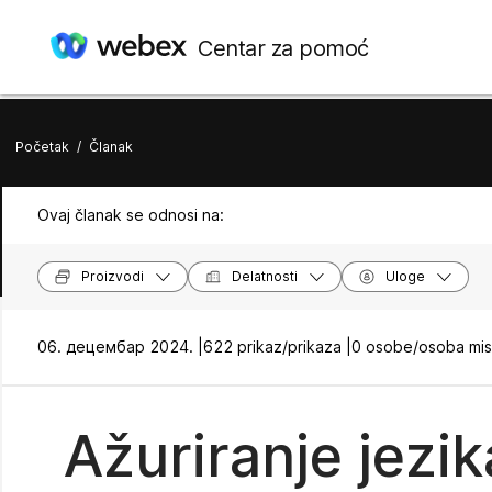
Centar za pomoć
Početak
/
Članak
Ovaj članak se odnosi na:
Proizvodi
Delatnosti
Uloge
06. децембар 2024. |
622 prikaz/prikaza |
0 osobe/osoba misl
Ažuriranje jezik