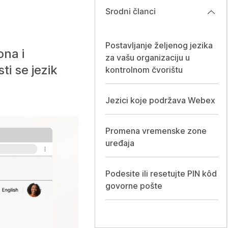
Srodni članci
Postavljanje željenog jezika
ona i
za vašu organizaciju u
ti se jezik
kontrolnom čvorištu
Jezici koje podržava Webex
Promena vremenske zone
uređaja
Podesite ili resetujte PIN kôd
govorne pošte