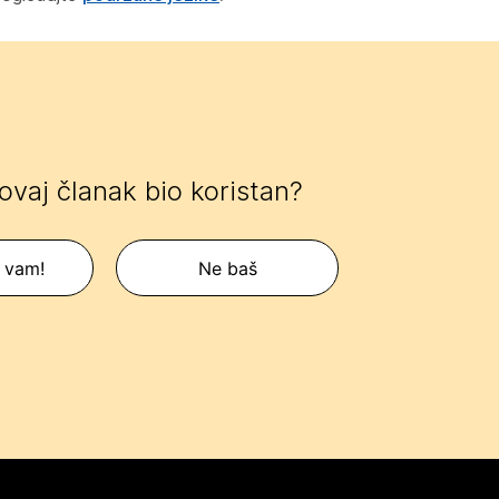
 ovaj članak bio koristan?
 vam!
Ne baš