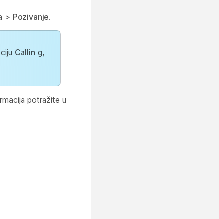
a
>
Pozivanje
.
pciju
Callin
g,
rmacija potražite u