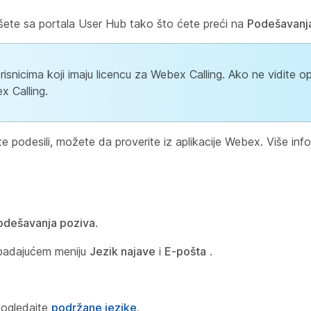
ete sa portala User Hub tako što ćete preći na
Podešavanj
snicima koji imaju licencu za Webex Calling. Ako ne vidite o
x Calling.
e podesili, možete da proverite iz aplikacije Webex. Više info
odešavanja poziva
.
u padajućem meniju
Jezik najave
i
E-pošta
.
pogledajte
podržane jezike
.