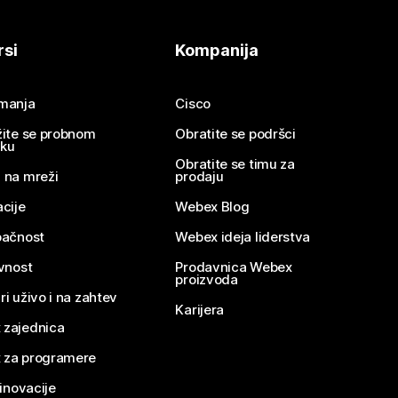
rsi
Kompanija
imanja
Cisco
žite se probnom
Obratite se podršci
nku
Obratite se timu za
 na mreži
prodaju
acije
Webex Blog
pačnost
Webex ideja liderstva
ivnost
Prodavnica Webex
proizvoda
ri uživo i na zahtev
Karijera
 zajednica
 za programere
 inovacije