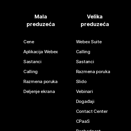
Mala
Velika
preduzeća
preduzeća
Cene
Webex Suite
Aplikacija Webex
Calling
Sastanci
Sastanci
Calling
Razmena poruka
Razmena poruka
Slido
Deljenje ekrana
Vebinari
Događaji
Contact Center
CPaaS