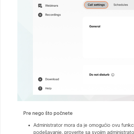
Pre nego što počnete
Administrator mora da je omogućio ovu funkciju
podešavanje, proverite sa svojim administrat