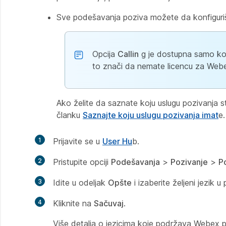
Sve podešavanja poziva možete da konfiguriš
Opcija
Callin
g je dostupna samo kori
to znači da nemate licencu za Webe
Ako želite da saznate koju uslugu pozivanja st
članku
Saznajte koju uslugu pozivanja imat
e.
1
Prijavite se u
User Hu
b.
2
Pristupite opciji
Podešavanja
>
Pozivanje
>
P
3
Idite u odeljak
Opšte
i izaberite željeni jezik 
4
Kliknite na
Sačuvaj
.
Više detalja o jezicima koje podržava Webex 