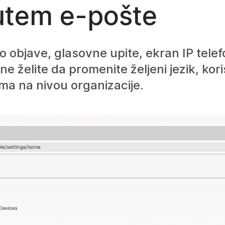
utem e-pošte
 objave, glasovne upite, ekran IP telef
želite da promenite željeni jezik, koris
ema na nivou organizacije.