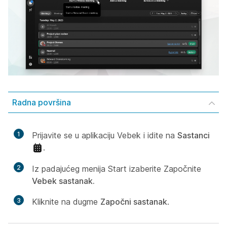
Radna površina
1
Prijavite se u aplikaciju Vebek i idite na
Sastanci
.
2
Iz padajućeg menija Start izaberite Započnite
Vebek sastanak
.
3
Kliknite na dugme
Započni sastanak
.