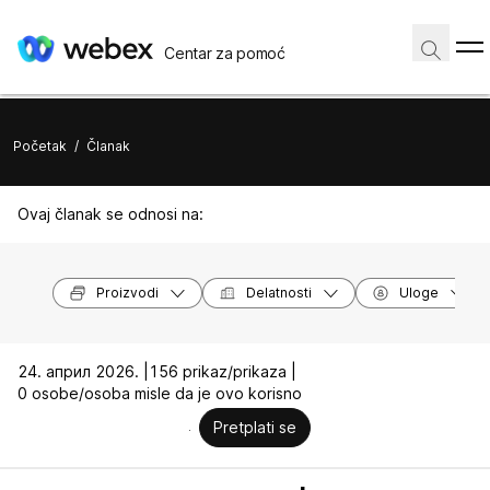
Centar za pomoć
Početak
/
Članak
Ovaj članak se odnosi na:
Proizvodi
Delatnosti
Uloge
24. април 2026. |
156 prikaz/prikaza |
0 osobe/osoba misle da je ovo korisno
Pretplati se