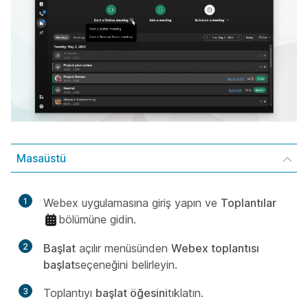
Masaüstü
1
Webex uygulamasına giriş yapın ve
Toplantılar
bölümüne gidin.
2
Başlat
açılır menüsünden
Webex toplantısı
başlat
seçeneğini belirleyin.
3
Toplantıyı
başlat öğesini
tıklatın.