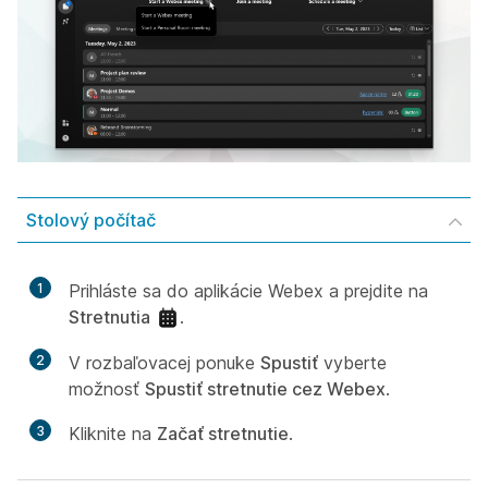
Stolový počítač
1
Prihláste sa do aplikácie Webex a prejdite na
Stretnutia
.
2
V rozbaľovacej ponuke
Spustiť
vyberte
možnosť
Spustiť stretnutie cez Webex
.
3
Kliknite na
Začať stretnutie
.