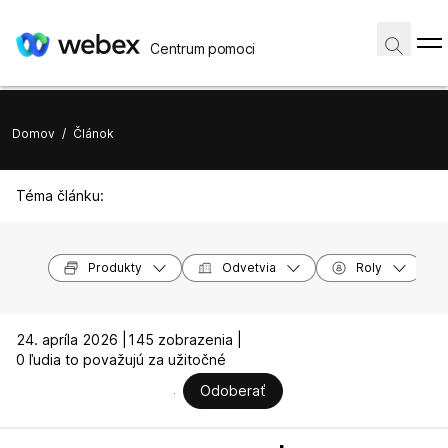
Centrum pomoci
Domov
/
Článok
Téma článku:
Produkty
Odvetvia
Roly
24. apríla 2026 |
145 zobrazenia |
0 ľudia to považujú za užitočné
Odoberať