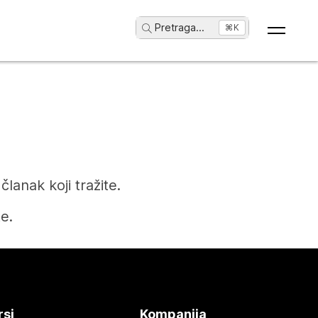
Pretraga
...
⌘K
anak koji tražite.
e.
rsi
Kompanija