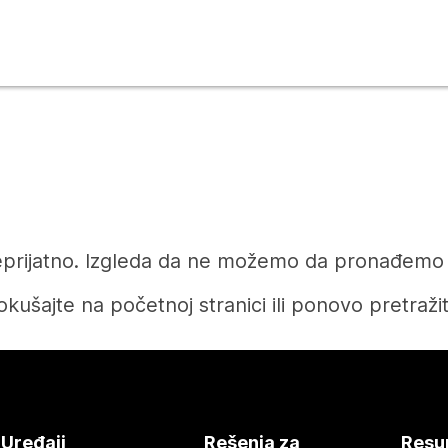
prijatno. Izgleda da ne možemo da pronađemo čl
okušajte na početnoj stranici ili ponovo pretražit
Početak
Uređaji
Rešenja za
Resu
Treba vam odgovor?