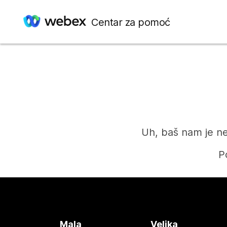
Centar za pomoć
Uh, baš nam je ne
P
Mala
Velika