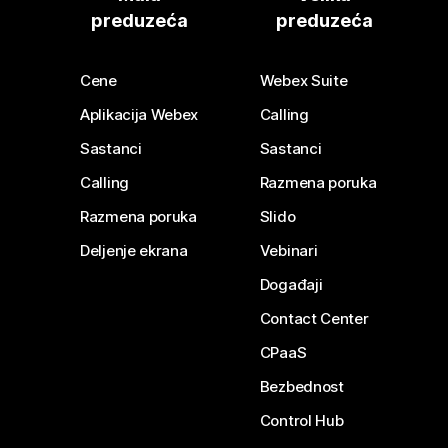
preduzeća
preduzeća
Cene
Webex Suite
Aplikacija Webex
Calling
Sastanci
Sastanci
Calling
Razmena poruka
Razmena poruka
Slido
Deljenje ekrana
Vebinari
Događaji
Contact Center
CPaaS
Bezbednost
Control Hub