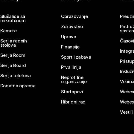
Pošaljite pitanje
Slušalice sa
Obrazovanje
Preuz
mikrofonom
Zdravstvo
Pridru
Kamere
sasta
Uprava
Serija radnih
Časovi
stolova
Finansije
Integr
Serija Room
Sport i zabava
Pristu
Serija Board
Prva linija
Inkluz
Serija telefona
Neprofitne
organizacije
Vebina
Dodatna oprema
Startapovi
Webex
Hibridni rad
Webex
Vesti i