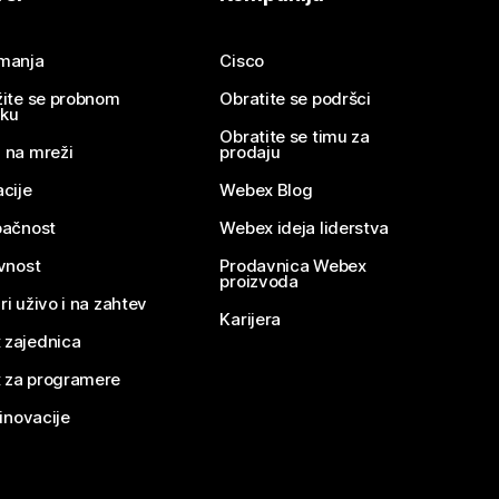
imanja
Cisco
žite se probnom
Obratite se podršci
nku
Obratite se timu za
 na mreži
prodaju
acije
Webex Blog
pačnost
Webex ideja liderstva
ivnost
Prodavnica Webex
proizvoda
ri uživo i na zahtev
Karijera
 zajednica
 za programere
 inovacije