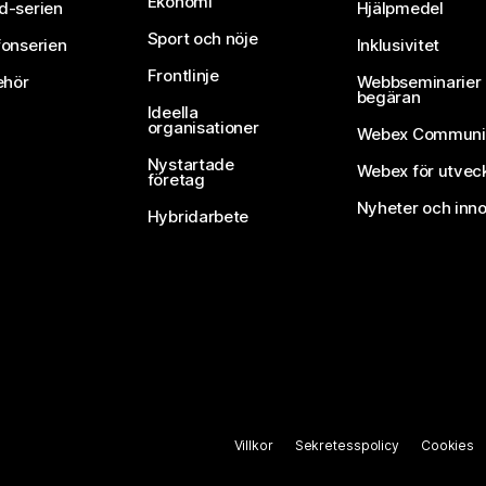
Ekonomi
d-serien
Hjälpmedel
Sport och nöje
fonserien
Inklusivitet
Frontlinje
ehör
Webbseminarier 
begäran
Ideella
organisationer
Webex Communi
Nystartade
Webex för utvec
företag
Nyheter och inno
Hybridarbete
Villkor
Sekretesspolicy
Cookies