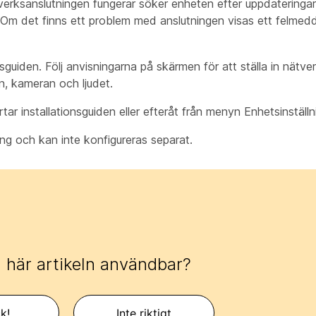
tverksanslutningen fungerar söker enheten efter uppdaterin
s. Om det finns ett problem med anslutningen visas ett felme
guiden. Följ anvisningarna på skärmen för att ställa in nätverk
, kameran och ljudet.
tar installationsguiden eller efteråt från menyn Enhetsinställ
ing och kan inte konfigureras separat.
 här artikeln användbar?
k!
Inte riktigt