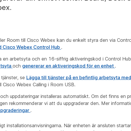
bex.
eller Room till Cisco Webex kan du enkelt styra den via Contr
d Cisco Webex Control Hub
.
 en arbetsyta och en 16-siffrig aktiveringskod i Control Hub
etsyta
och
genererar en aktiveringskod för en enhet
.
 tjänster, se
Lägga till tjänster på en befintlig arbetsyta m
till Cisco Webex Calling i Room USB.
och uppdateringar installeras automatiskt. Om det finns en 
 gången rekommenderar vi att du uppgraderar den. Mer informat
pgraderingar
.
igt installationsanvisningarna. När enheten är ansluten start