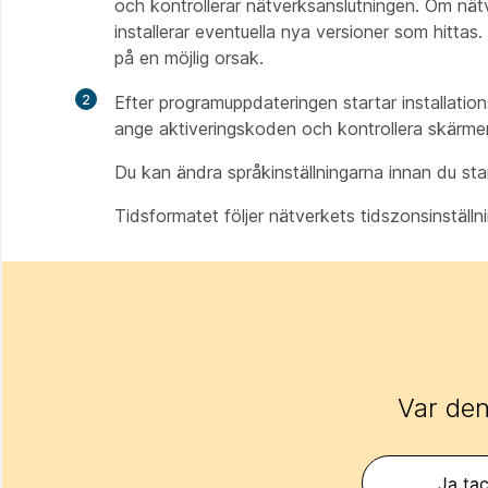
och kontrollerar nätverksanslutningen. Om nä
installerar eventuella nya versioner som hitta
på en möjlig orsak.
2
Efter programuppdateringen startar installations
ange aktiveringskoden och kontrollera skärmen
Du kan ändra språkinställningarna innan du star
Tidsformatet följer nätverkets tidszonsinställn
Var den
Ja tac