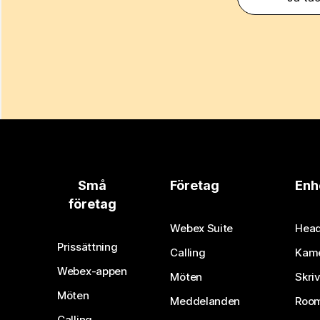
Små
Företag
Enh
företag
Webex Suite
Head
Prissättning
Calling
Kam
Webex-appen
Möten
Skri
Möten
Meddelanden
Room
Calling