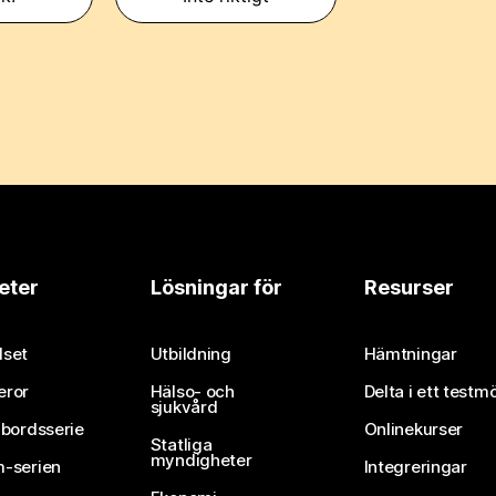
eter
Lösningar för
Resurser
set
Utbildning
Hämtningar
eror
Hälso- och
Delta i ett testm
sjukvård
vbordsserie
Onlinekurser
Statliga
myndigheter
-serien
Integreringar