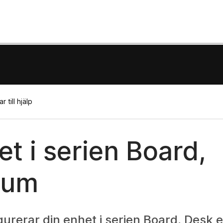
 till hjälp
t i serien Board,
 rum
gurerar din enhet i serien Board, Desk e