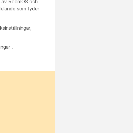
gar av RoomOS och
ddelande som tyder
sinställningar,
ningar
.