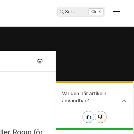
Sök
...
Ctrl K
Var den här artikeln
användbar?
ller Room för