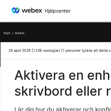
Hjälpcenter
Start
/
Artikel
29 april 2026 |
1238 visning(ar) |
1 personer tyckte att detta var
Aktivera en enhe
skrivbord eller
Lär dig hur du aktiverar och konfi