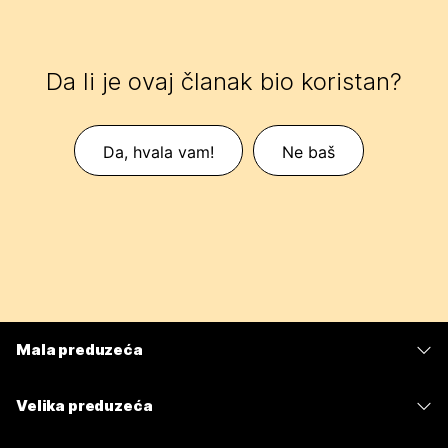
Da li je ovaj članak bio koristan?
Da, hvala vam!
Ne baš
Mala preduzeća
Cene
Velika preduzeća
Aplikacija Webex
Webex Suite