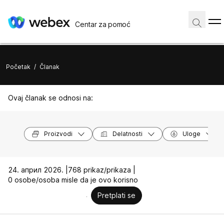
Centar za pomoć
Početak
/
Članak
Ovaj članak se odnosi na:
Proizvodi
Delatnosti
Uloge
24. април 2026. |
768 prikaz/prikaza |
0 osobe/osoba misle da je ovo korisno
Pretplati se