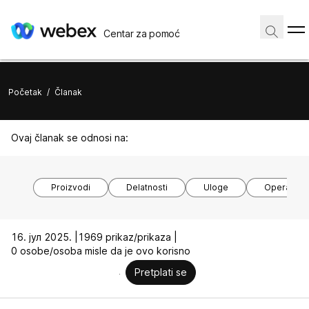
Centar za pomoć
Početak
/
Članak
Ovaj članak se odnosi na:
Proizvodi
Delatnosti
Uloge
Operativni
16. јул 2025. |
1969 prikaz/prikaza |
0 osobe/osoba misle da je ovo korisno
Pretplati se