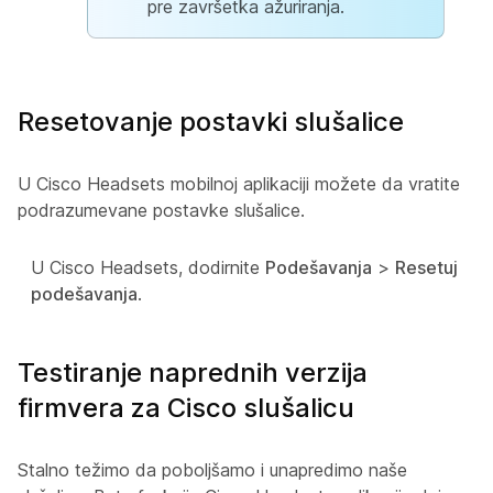
pre završetka ažuriranja.
Resetovanje postavki slušalice
U Cisco Headsets mobilnoj aplikaciji možete da vratite
podrazumevane postavke slušalice.
U Cisco Headsets, dodirnite
Podešavanja
>
Resetuj
podešavanja
.
Testiranje naprednih verzija
firmvera za Cisco slušalicu
Stalno težimo da poboljšamo i unapredimo naše