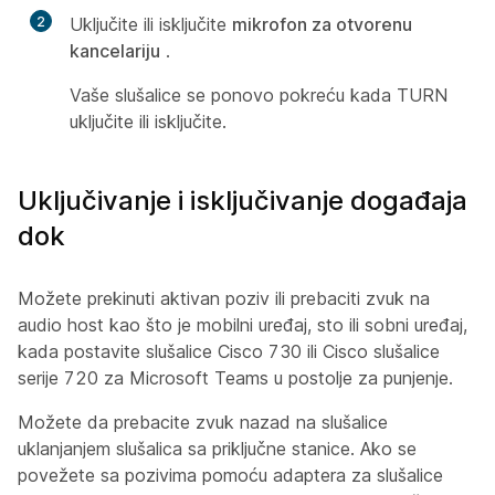
2
Uključite ili isključite
mikrofon za otvorenu
kancelariju
.
Vaše slušalice se ponovo pokreću kada TURN
uključite ili isključite.
Uključivanje i isključivanje događaja
dok
Možete prekinuti aktivan poziv ili prebaciti zvuk na
audio host kao što je mobilni uređaj, sto ili sobni uređaj,
kada postavite slušalice Cisco 730 ili Cisco slušalice
serije 720 za Microsoft Teams u postolje za punjenje.
Možete da prebacite zvuk nazad na slušalice
uklanjanjem slušalica sa priključne stanice. Ako se
povežete sa pozivima pomoću adaptera za slušalice