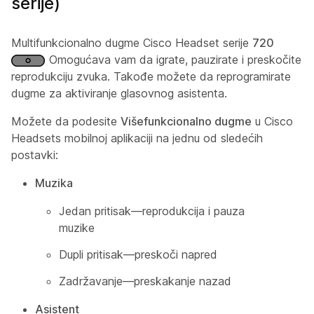
serije)
Multifunkcionalno dugme Cisco Headset serije
720
Omogućava vam da igrate, pauzirate i preskočite
reprodukciju zvuka. Takođe možete da reprogramirate
dugme za aktiviranje glasovnog asistenta.
Možete da podesite
Višefunkcionalno dugme
u Cisco
Headsets mobilnoj aplikaciji na jednu od sledećih
postavki:
Muzika
Jedan pritisak—reprodukcija i pauza
muzike
Dupli pritisak—preskoči napred
Zadržavanje—preskakanje nazad
Asistent