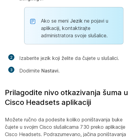
Ako se meni
Jezik
ne pojavi u
aplikaciji, kontaktirajte
administratora svoje slušalice.
2
Izaberite jezik koji želite da čujete u slušalici.
3
Dodirnite
Nastavi
.
Prilagodite nivo otkazivanja šuma u
Cisco Headsets aplikaciji
Možete ručno da podesite koliko poništavanja buke
čujete u svojim Cisco slušalicama 730 preko aplikacije
Cisco Headsets. Podrazumevano, jačina poništavanja