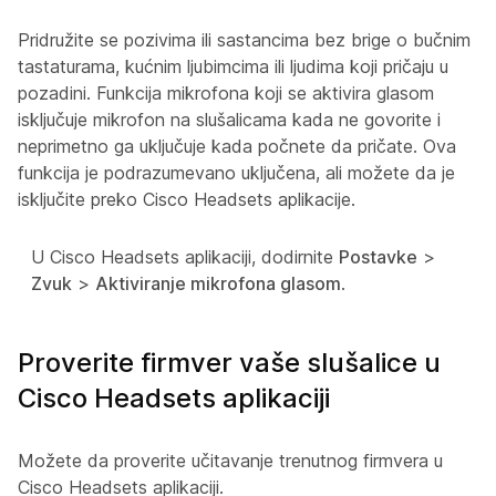
Pridružite se pozivima ili sastancima bez brige o bučnim
tastaturama, kućnim ljubimcima ili ljudima koji pričaju u
pozadini. Funkcija mikrofona koji se aktivira glasom
isključuje mikrofon na slušalicama kada ne govorite i
neprimetno ga uključuje kada počnete da pričate. Ova
funkcija je podrazumevano uključena, ali možete da je
isključite preko Cisco Headsets aplikacije.
U Cisco Headsets aplikaciji, dodirnite
Postavke
>
Zvuk
>
Aktiviranje mikrofona glasom
.
Proverite firmver vaše slušalice u
Cisco Headsets aplikaciji
Možete da proverite učitavanje trenutnog firmvera u
Cisco Headsets aplikaciji.