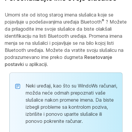
Umorni ste od istog starog imena slušalica koje se
®
pojavljuje u podešavanjima uređaja Bluetooth
? Možete
da prilagodite ime svoje slušalice da biste olakšali
identifikaciju na listi Bluetooth uređaja. Promena imena
menja se na slušalici i pojavljuje se na bilo kojoj listi
Bluetooth uređaja. Možete da vratite svoju slušalicu na
podrazumevano ime preko dugmeta
Resetovanje
postavki
u aplikaciji.
Neki uređaji, kao što su WindoWs računari,
možda neće odmah prepoznati vaše
slušalice nakon promene imena. Da biste
izbegli probleme sa kontrolom poziva,
izbrišite i ponovo uparite slušalice ili
ponovo pokrenite računar.