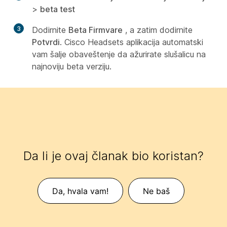
>
beta test
3
Dodirnite
Beta Firmvare
, a zatim dodirnite
Potvrdi
. Cisco Headsets aplikacija automatski
vam šalje obaveštenje da ažurirate slušalicu na
najnoviju beta verziju.
Da li je ovaj članak bio koristan?
Da, hvala vam!
Ne baš