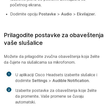
početnog ekrana.
Dodirnite opciju
Postavke
>
Audio
>
Ekvilajzer
.
Prilagodite postavke za obaveštenja
vaše slušalice
Možete da prilagodite zvučna obaveštenja koja želite
da čujete na slušalicama sa mikrofonom.
1
U aplikaciji Cisco Headsets izaberite slušalice i
dodirnite
Settings
>
Audible Notification
.
2
Izaberite postavke za obaveštenja koje želite
da promenite. Vaše promene se čuvaju
automatski.