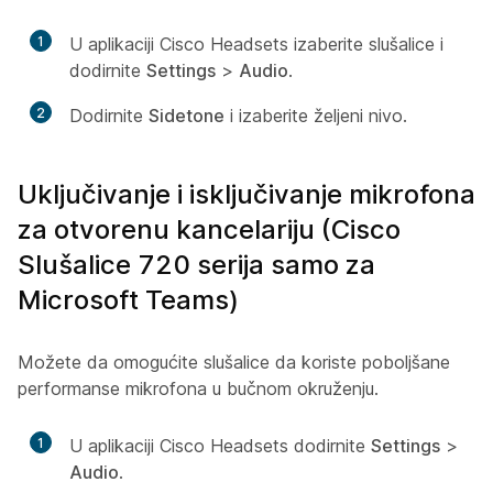
1
U aplikaciji Cisco Headsets izaberite slušalice i
dodirnite
Settings
>
Audio
.
2
Dodirnite
Sidetone
i izaberite željeni nivo.
Uključivanje i isključivanje mikrofona
za otvorenu kancelariju (Cisco
Slušalice 720 serija samo za
Microsoft Teams)
Možete da omogućite slušalice da koriste poboljšane
performanse mikrofona u bučnom okruženju.
1
U aplikaciji Cisco Headsets dodirnite
Settings
>
Audio
.