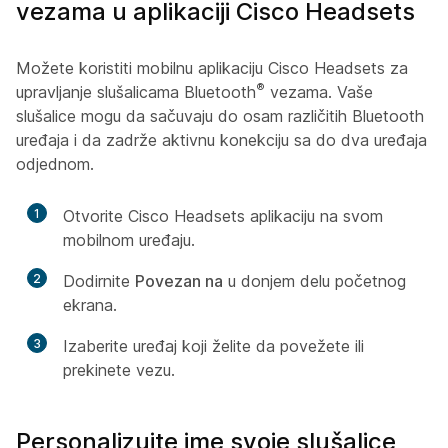
vezama u aplikaciji Cisco Headsets
Možete koristiti mobilnu aplikaciju Cisco Headsets za
®
upravljanje slušalicama Bluetooth
vezama. Vaše
slušalice mogu da sačuvaju do osam različitih Bluetooth
uređaja i da zadrže aktivnu konekciju sa do dva uređaja
odjednom.
1
Otvorite Cisco Headsets aplikaciju na svom
mobilnom uređaju.
2
Dodirnite
Povezan na
u donjem delu početnog
ekrana.
3
Izaberite uređaj koji želite da povežete ili
prekinete vezu.
Personalizujte ime svoje slušalice