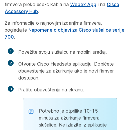
firmvera preko usb-c kabla na
Webex App
i na
Cisco
Accessory Hub
.
Za informacije o najnovijim izdanjima firmvera,
pogledajte
Napomene o objavi za Cisco slušalice serije
700
.
1
Povežite svoju slušalicu na mobilni uređaj.
2
Otvorite Cisco Headsets aplikaciju. Dobićete
obaveštenje za ažuriranje ako je novi firmver
dostupan.
3
Pratite obaveštenja na ekranu.
Potrebno je otprilike 10-15
minuta za ažuriranje firmvera
slušalice. Ne izlazite iz aplikacije