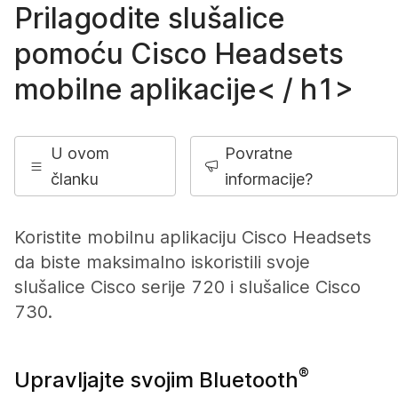
Prilagodite slušalice
pomoću Cisco Headsets
mobilne aplikacije< / h1>
U ovom
Povratne
članku
informacije?
Koristite mobilnu aplikaciju Cisco Headsets
da biste maksimalno iskoristili svoje
slušalice Cisco serije 720 i slušalice Cisco
730.
®
Upravljajte svojim Bluetooth