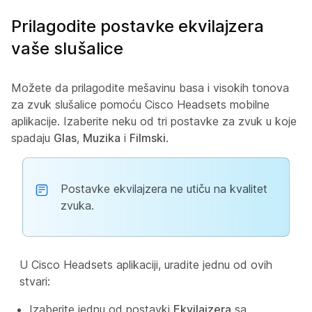
Prilagodite postavke ekvilajzera
vaše slušalice
Možete da prilagodite mešavinu basa i visokih tonova
za zvuk slušalice pomoću Cisco Headsets mobilne
aplikacije. Izaberite neku od tri postavke za zvuk u koje
spadaju
Glas
,
Muzika
i
Filmski
.
Postavke ekvilajzera ne utiču na kvalitet
zvuka.
U Cisco Headsets aplikaciji, uradite jednu od ovih
stvari:
Izaberite jednu od postavki
Ekvilajzera
sa