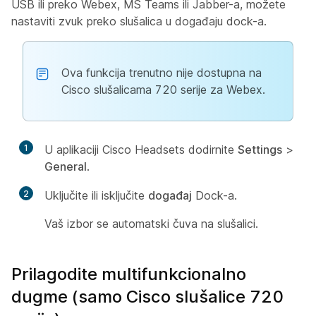
USB ili preko Webex, MS Teams ili Jabber-a, možete
nastaviti zvuk preko slušalica u događaju dock-a.
Ova funkcija trenutno nije dostupna na
Cisco slušalicama 720 serije za Webex.
1
U aplikaciji Cisco Headsets dodirnite
Settings
>
General
.
2
Uključite ili isključite
događaj
Dock-a.
Vaš izbor se automatski čuva na slušalici.
Prilagodite multifunkcionalno
dugme (samo Cisco slušalice 720