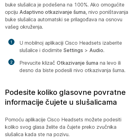
buke slušalica je podešena na 100%. Ako omogućite
opciju
Adaptivno otkazivanje šuma
, nivo poništavanja
buke slušalica automatski se prilagođava na osnovu
vašeg okruženja.
1
U mobilnoj aplikaciji Cisco Headsets izaberite
slušalice i dodirnite
Settings
>
Audio
.
2
Prevucite klizač
Otkazivanje šuma
na levo ili
desno da biste podesili nivo otkazivanja šuma.
Podesite koliko glasovne povratne
informacije čujete u slušalicama
Pomoću aplikacije Cisco Headsets možete podesiti
koliko svog glasa želite da čujete preko zvučnika
slušalica kada ste na pozivu.