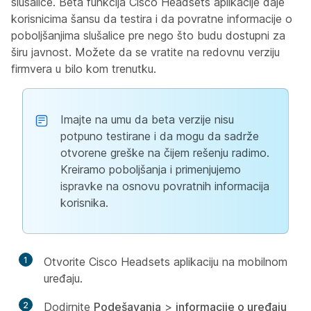
slušalice. Beta funkcija Cisco Headsets aplikacije daje
korisnicima šansu da testira i da povratne informacije o
poboljšanjima slušalice pre nego što budu dostupni za
širu javnost. Možete da se vratite na redovnu verziju
firmvera u bilo kom trenutku.
Imajte na umu da beta verzije nisu
potpuno testirane i da mogu da sadrže
otvorene greške na čijem rešenju radimo.
Kreiramo poboljšanja i primenjujemo
ispravke na osnovu povratnih informacija
korisnika.
1
Otvorite Cisco Headsets aplikaciju na mobilnom
uređaju.
2
Dodirnite
Podešavanja
>
informacije o uređaju