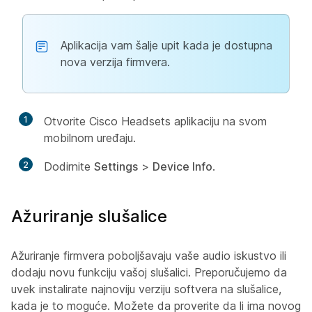
Aplikacija vam šalje upit kada je dostupna
nova verzija firmvera.
1
Otvorite Cisco Headsets aplikaciju na svom
mobilnom uređaju.
2
Dodirnite
Settings
>
Device Info
.
Ažuriranje slušalice
Ažuriranje firmvera poboljšavaju vaše audio iskustvo ili
dodaju novu funkciju vašoj slušalici. Preporučujemo da
uvek instalirate najnoviju verziju softvera na slušalice,
kada je to moguće. Možete da proverite da li ima novog