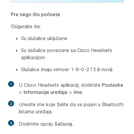
Pre nego što počnete
Osigurajte da:
Su slušalice uključene
Su slušalice povezane sa Cisco Headsets
aplikacijom
Slušalice imaju virmver 1-8-0-213 ili noviji
1
U Cisco Headsets aplikaciji, dodirnite
Postavke
>
Informacije uređaja
>
Ime
.
2
Unesite ime koje želite da se pojavi u Bluetooth
listama uređaja.
3
Dodirnite opciju
Sačuvaj
.