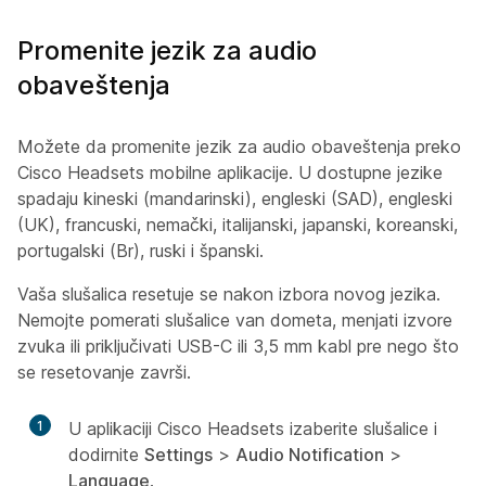
Promenite jezik za audio
obaveštenja
Možete da promenite jezik za audio obaveštenja preko
Cisco Headsets mobilne aplikacije. U dostupne jezike
spadaju kineski (mandarinski), engleski (SAD), engleski
(UK), francuski, nemački, italijanski, japanski, koreanski,
portugalski (Br), ruski i španski.
Vaša slušalica resetuje se nakon izbora novog jezika.
Nemojte pomerati slušalice van dometa, menjati izvore
zvuka ili priključivati USB-C ili 3,5 mm kabl pre nego što
se resetovanje završi.
1
U aplikaciji Cisco Headsets izaberite slušalice i
dodirnite
Settings
>
Audio Notification
>
Language
.