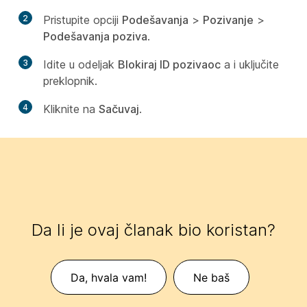
2
Pristupite opciji
Podešavanja
>
Pozivanje
>
Podešavanja poziva
.
3
Idite u odeljak
Blokiraj ID pozivaoc
a i uključite
preklopnik.
4
Kliknite na
Sačuvaj
.
Da li je ovaj članak bio koristan?
Da, hvala vam!
Ne baš