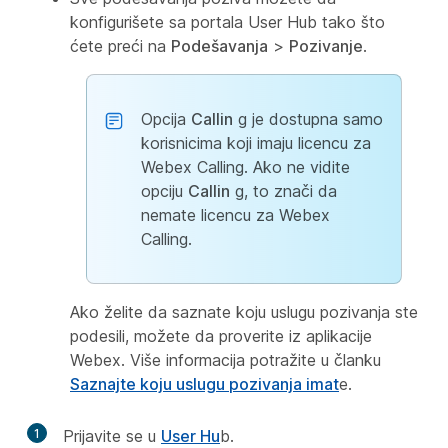
konfigurišete sa portala User Hub tako što
ćete preći na
Podešavanja
>
Pozivanje
.
Opcija
Callin
g je dostupna samo
korisnicima koji imaju licencu za
Webex Calling. Ako ne vidite
opciju
Callin
g, to znači da
nemate licencu za Webex
Calling.
Ako želite da saznate koju uslugu pozivanja ste
podesili, možete da proverite iz aplikacije
Webex. Više informacija potražite u članku
Saznajte koju uslugu pozivanja imat
e.
1
Prijavite se u
User Hu
b.