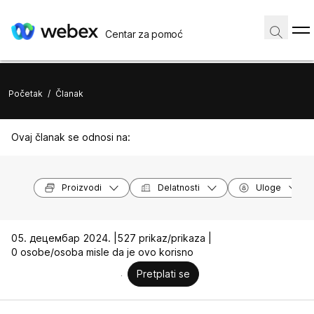
Centar za pomoć
Početak
/
Članak
Ovaj članak se odnosi na:
Proizvodi
Delatnosti
Uloge
05. децембар 2024. |
527 prikaz/prikaza |
0 osobe/osoba misle da je ovo korisno
Pretplati se