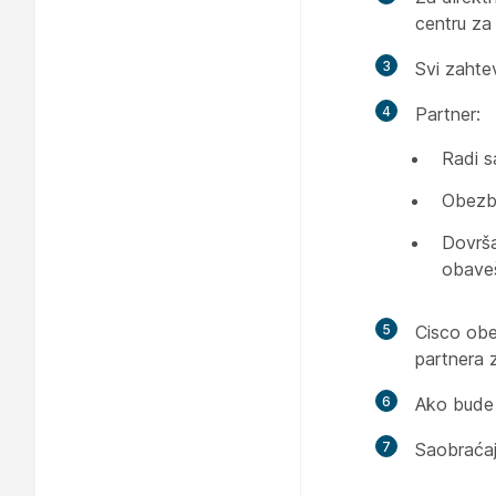
centru za
3
Svi zahte
4
Partner:
Radi s
Obezbe
Dovrša
obave
5
Cisco obe
partnera z
6
Ako bude 
7
Saobraćaj