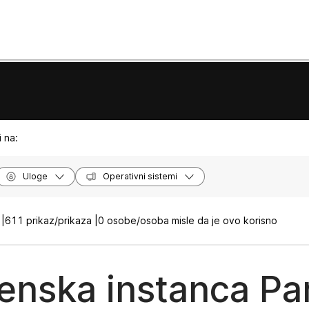
 na:
Uloge
Operativni sistemi
|
611 prikaz/prikaza |
0 osobe/osoba misle da je ovo korisno
nska instanca Pa