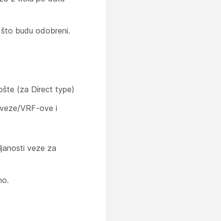
o što budu odobreni.
šte (za Direct type)
 veze/VRF-ove i
janosti veze za
no.