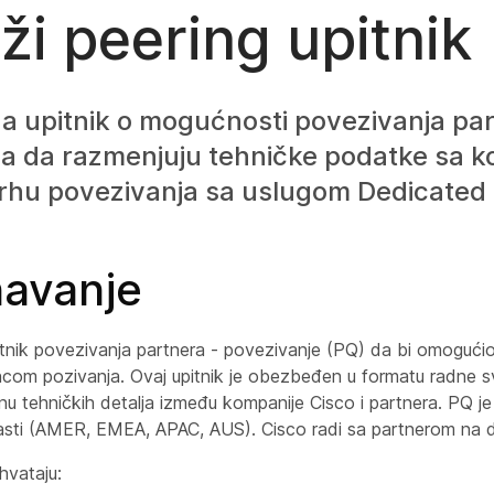
ži peering upitnik
 za upitnik o mogućnosti povezivanja pa
 da razmenjuju tehničke podatke sa 
vrhu povezivanja sa uslugom Dedicated 
avanje
pitnik povezivanja partnera - povezivanje (PQ) da bi omogući
com pozivanja. Ovaj upitnik je obezbeđen u formatu radne sv
nu tehničkih detalja između kompanije Cisco i partnera. PQ j
asti (AMER, EMEA, APAC, AUS). Cisco radi sa partnerom na d
hvataju: