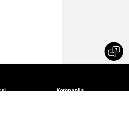
rsi
Kompanija
imanja
Cisco
žite se probnom
Obratite se podršci
nku
Obratite se timu za