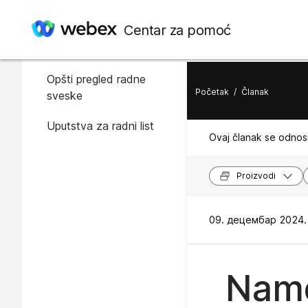
U ovom članku
Centar za pomoć
Uvod
Opšti pregled radne
Početak
/
Članak
sveske
Uputstva za radni list
Ovaj članak se odnosi
Proizvodi
09. децембар 2024. 
Name