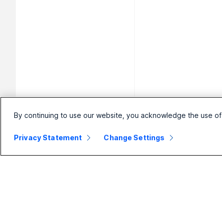
By continuing to use our website, you acknowledge the use of
Privacy Statement
Change Settings
Mala
Velika
preduzeća
preduzeća
Cene
Webex Suite
Aplikacija Webex
Calling