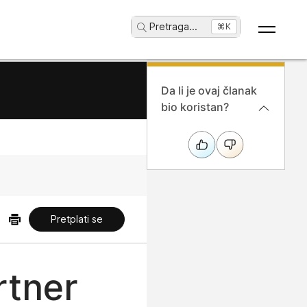
Pretraga
...
⌘K
Da li je ovaj članak
bio koristan?
Pretplati se
rtner