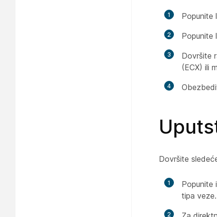
1
Popunite l
2
Popunite 
3
Dovršite r
(ECX) ili
4
Obezbedit
Uputst
Dovršite sledeće
1
Popunite 
tipa veze.
2
Za direkt