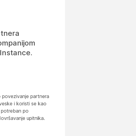
rtnera
kompanijom
Instance.
o povezivanje partnera
eske i koristi se kao
e potreban po
ovršavanje upitnika.