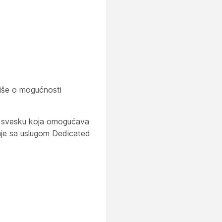
više o mogućnosti
 svesku koja omogućava
nje sa uslugom Dedicated