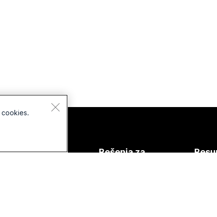
 cookies.
Uređaji
Rešenja za
Resu
Slušalice sa
Obrazovanje
Preuz
mikrofonom
Zdravstvo
Pridru
Kamere
sasta
Uprava