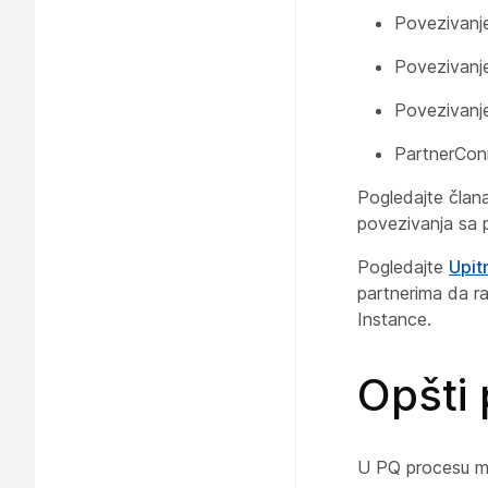
Povezivanje
Povezivanje
Povezivanj
PartnerCon
Pogledajte čla
povezivanja sa 
Pogledajte
Upit
partnerima da r
Instance.
Opšti
U PQ procesu mo