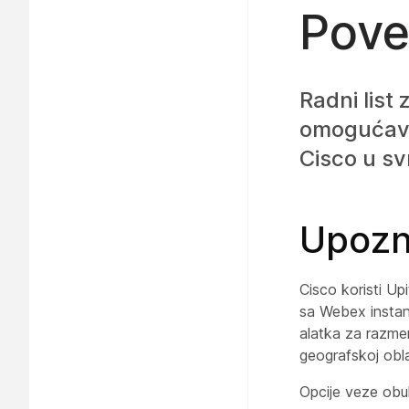
Pove
Radni list
omogućava
Cisco u s
Upozn
Cisco koristi U
sa Webex instan
alatka za razme
geografskoj obl
Opcije veze obu