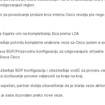
 odgovarajući region.
vi za povezivanje prolaze kroz internu Cisco reviziju pre neg
a Equinix-om na kompletiranju žica prema LOA
đuje potvrdu kompletne unakrsne veze sa Cisco putem e-po
va BGP/Proizvodnu konfiguraciju za odgovarajuće virtuelne
štava Cisco
zbeđuje BGP konfiguraciju i obezbeđuje vodič za proveru val
a izvršavanje provere valjanosti sa kraja na kraj.
uspešan, partner dobija obaveštenje da je stanje veze aktiv
 je sada dozvoljen preko nove veze.