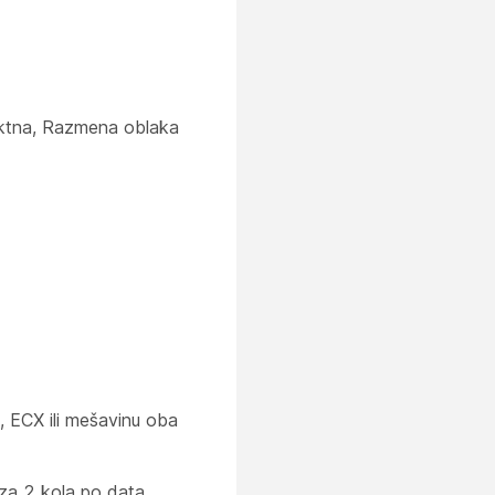
irektna, Razmena oblaka
, ECX ili mešavinu oba
 za 2 kola po data