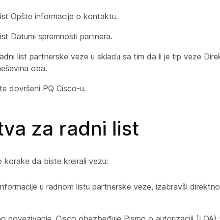
ist Opšte informacije o kontaktu.
list Datumi spremnosti partnera.
adni list partnerske veze u skladu sa tim da li je tip veze D
 mešavina oba.
e dovršeni PQ Cisco-u.
va za radni list
 korake da biste kreirali vezu:
informacije u radnom listu partnerske veze, izabravši direktno
no povezivanje, Cisco obezbeđuje Pismo o autorizaciji (LOA)