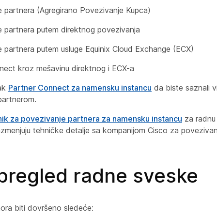
 partnera (Agregirano Povezivanje Kupca)
 partnera putem direktnog povezivanja
e partnera putem usluge Equinix Cloud Exchange (ECX)
nect kroz mešavinu direktnog i ECX-a
nak
Partner Connect za namensku instancu
da biste saznali 
partnerom.
nik za povezivanje partnera za namensku instancu
za radnu
azmenjuju tehničke detalje sa kompanijom Cisco za poveziva
 pregled radne sveske
ra biti dovršeno sledeće: