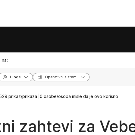
 na:
Uloge
Operativni sistemi
529 prikaz/prikaza |
0 osobe/osoba misle da je ovo korisno
ni zahtevi za Veb