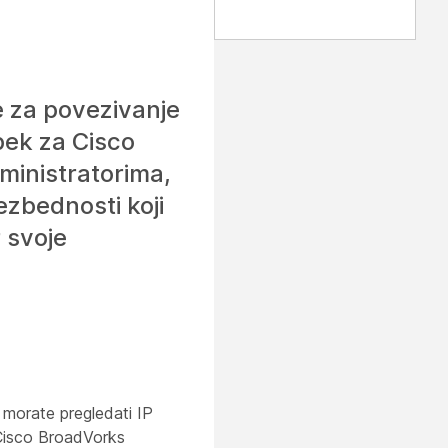
te za povezivanje
bek za Cisco
ministratorima,
ezbednosti koji
 svoje
a morate pregledati IP
 Cisco BroadVorks