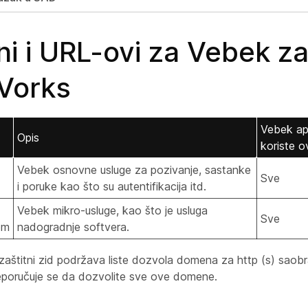
i i URL-ovi za Vebek z
Vorks
Vebek apli
Opis
koriste 
Vebek osnovne usluge za pozivanje, sastanke
Sve
i poruke kao što su autentifikacija itd.
Vebek mikro-usluge, kao što je usluga
Sve
om
nadogradnje softvera.
aštitni zid podržava liste dozvola domena za http (s) saobra
poručuje se da dozvolite sve ove domene.