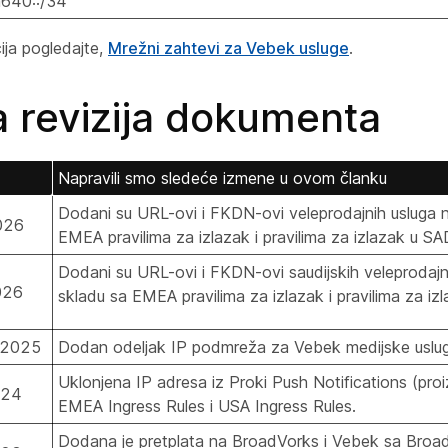
640::/34
ija pogledajte,
Mrežni zahtevi za Vebek usluge
.
ja revizija dokumenta
Napravili smo sledeće izmene u ovom članku
Dodani su URL-ovi i FKDN-ovi veleprodajnih usluga na
026
EMEA pravilima
za izlazak i pravilima
za izlazak u SA
Dodani su URL-ovi i FKDN-ovi saudijskih veleprodajni
026
skladu sa
EMEA pravilima
za izlazak i pravilima
za izl
 2025
Dodan odeljak
IP podmreža za Vebek medijske uslu
Uklonjena IP adresa iz Proki Push Notifications (pro
024
EMEA Ingress Rules
i
USA Ingress Rules
.
Dodana
je pretplata na BroadVorks i Vebek sa Bro