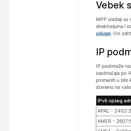
Vebek s
MPP uređaji su s
direktorijuma i
usluge
. Ovi zah
IP podm
IP podmreže nav
saobraćaja po IP
promeniti u bilo
domenu na vašem
IPv6 opseg adr
APAC - 2402:2
AMER - 2607:f