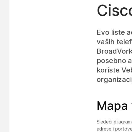
Cisc
Evo liste 
vaših tele
BroadVork
posebno ad
koriste Ve
organizaci
Mapa 
Sledeći dijagram
adrese i portov