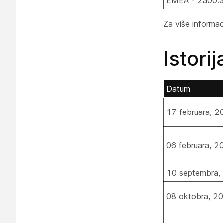
EMEA - 2a00:a
Za više informac
Istori
Datum
17 februara, 2
06 februara, 2
10 septembra,
08 oktobra, 2