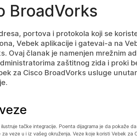
o BroadVorks
adresa, portova i protokola koji se koris
fona, Vebek aplikacije i gatevai-a na Ve
s. Ovaj članak je namenjen mrežnim ad
ministratorima zaštitnog zida i proki b
bek za Cisco BroadVorks usluge unutar
je.
veze
 ilustruje tačke integracije. Poenta dijagrama je da pokaže d
e za veze u i iz vašeg okruženja. Veze koje koristi Vebek za