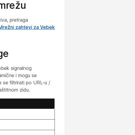
 mrežu
iva, pretraga
Mrežni zahtevi za Vebek
ge
ebek signalnog
namične i mogu se
e filtrirati po URL-u /
štitnom zidu.