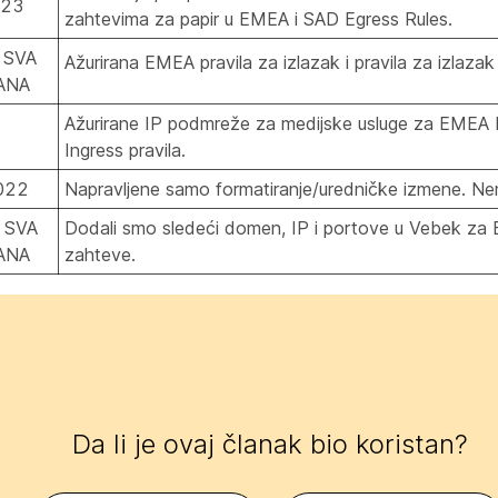
023
zahtevima za papir
u EMEA i SAD Egress Rules.
 SVA
Ažurirana
EMEA pravila
za izlazak i pravila za izlaza
ANA
Ažurirane IP podmreže za medijske usluge za
EMEA I
Ingress pravila
.
022
Napravljene samo formatiranje/uredničke izmene. Ne
 SVA
Dodali smo sledeći domen, IP i portove u Vebek za
ANA
zahteve.
Da li je ovaj članak bio koristan?