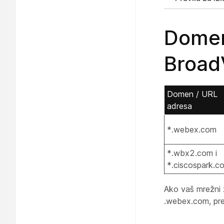
Domen
Broad
Domen / URL
adresa
*.webex.com
*.wbx2.com i
*.ciscospark.c
Ako vaš mrežni z
.webex.com, pre