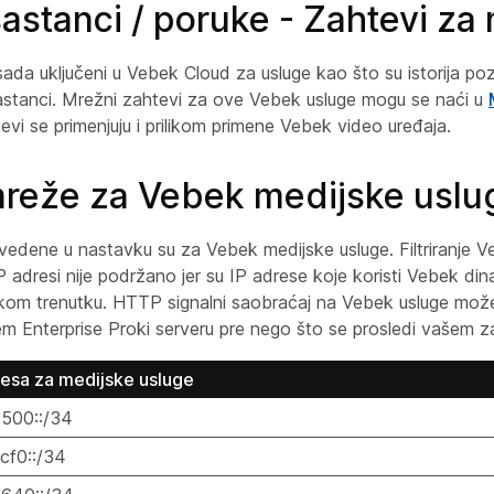
astanci / poruke - Zahtevi za
ada uključeni u Vebek Cloud za usluge kao što su istorija poz
 sastanci. Mrežni zahtevi za ove Vebek usluge mogu se naći u
tevi se primenjuju i prilikom primene Vebek video uređaja.
reže za Vebek medijske uslu
edene u nastavku su za Vebek medijske usluge. Filtriranje V
 adresi nije podržano jer su IP adrese koje koristi Vebek di
 kom trenutku. HTTP signalni saobraćaj na Vebek usluge može s
 Enterprise Proki serveru pre nego što se prosledi vašem za
esa za medijske usluge
500::/34
cf0::/34