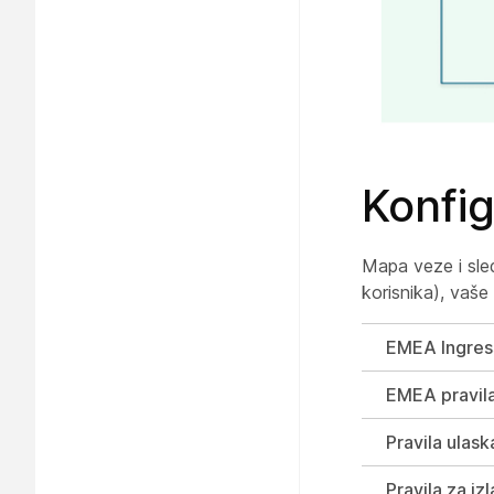
Konfig
Mapa veze i sled
korisnika), vaše
EMEA Ingress
EMEA pravila
Pravila ulas
Pravila za iz