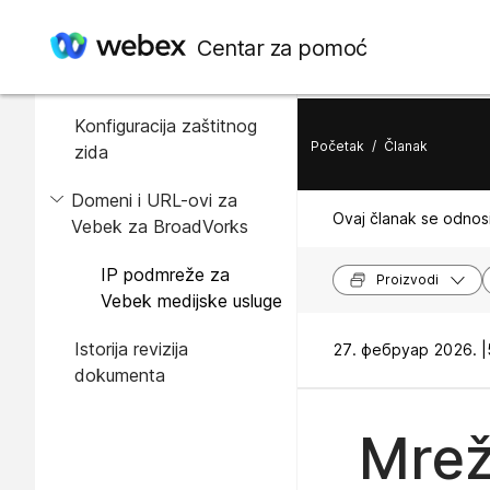
U ovom članku
Centar za pomoć
Mapa veze
Konfiguracija zaštitnog
Početak
/
Članak
zida
Domeni i URL-ovi za
Ovaj članak se odnosi
Vebek za BroadVorks
IP podmreže za
Proizvodi
Vebek medijske usluge
Istorija revizija
27. фебруар 2026. |
dokumenta
Mrež