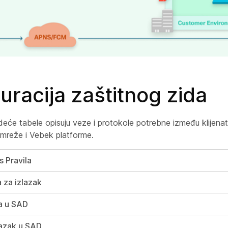
uracija zaštitnog zida
eće tabele opisuju veze i protokole potrebne između klijenat
 mreže i Vebek platforme.
 Pravila
 za izlazak
ka u SAD
lazak u SAD