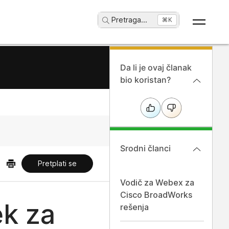
Pretraga
...
⌘K
Da li je ovaj članak
bio koristan?
Srodni članci
Pretplati se
Vodič za Webex za
Cisco BroadWorks
ek za
rešenja