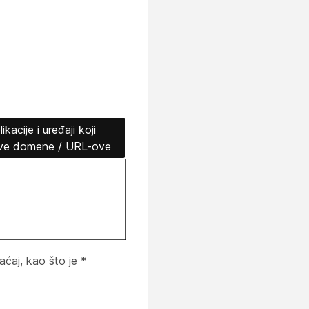
a
kacije i uređaji koji
ove domene / URL-ove
ćaj, kao što je *