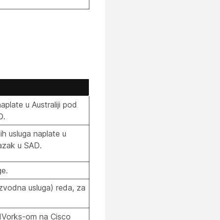
plate u Australiji pod
D.
h usluga naplate u
azak u SAD.
ge
.
izvodna usluga) reda, za
adVorks-om na Cisco