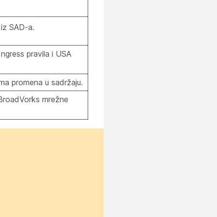
k iz SAD-a
.
ngress pravila
i
USA
ma promena u sadržaju.
 BroadVorks mrežne