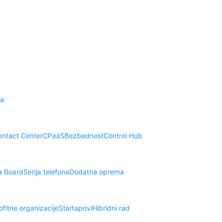
na
ontact Center
CPaaS
Bezbednost
Control Hub
ja Board
Serija telefona
Dodatna oprema
fitne organizacije
Startapovi
Hibridni rad