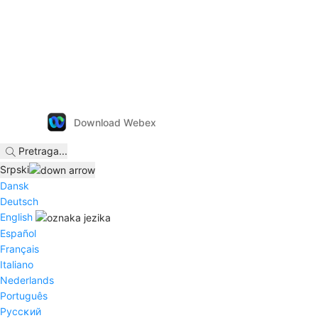
Download Webex
Pretraga
...
Srpski
Dansk
Deutsch
English
Español
Français
Italiano
Nederlands
Português
Pyccĸий