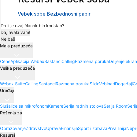
Vebek sobe Bezbednosni papir
Da li je ovaj članak bio koristan?
Da, hvala vam!
Ne baš
Mala preduzeća
Cene
Aplikacija Webex
Sastanci
Calling
Razmena poruka
Deljenje ekra
Velika preduzeća
Webex Suite
Calling
Sastanci
Razmena poruka
Slido
Vebinari
Događaji
C
Uređaji
Slušalice sa mikrofonom
Kamere
Serija radnih stolova
Serija Room
Seri
Rešenja za
Obrazovanje
Zdravstvo
Uprava
Finansije
Sport i zabava
Prva linija
Nepro
Resursi