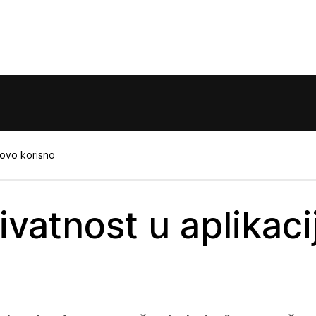
 ovo korisno
vatnost u aplikacij