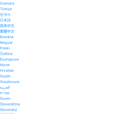
Svenska
Tϋrkçe
한국어
日本語
简体中文
繁體中文
Română
Magyar
Polski
Čeština
Български
Norsk
Hrvatski
Srpski
Українська
العربية
עברית
Suomi
Slovenščina
Slovenský