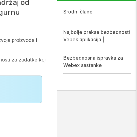
držaj od
igurnu
Srodni članci
Najbolje prakse bezbednosti
Vebek aplikacija |
zvoja proizvoda i
Bezbednosna ispravka za
osti za zadatke koji
Webex sastanke