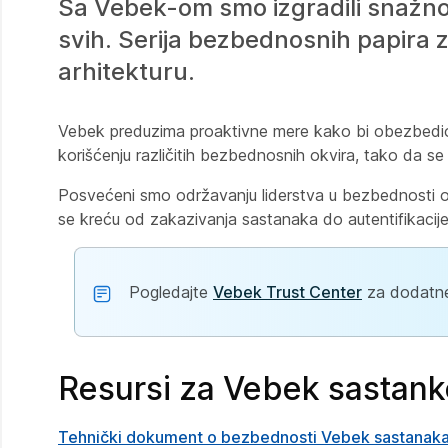
Sa Vebek-om smo izgradili snažno
svih. Serija bezbednosnih papira 
arhitekturu.
Vebek preduzima proaktivne mere kako bi obezbedio na
korišćenju različitih bezbednosnih okvira, tako da se
Posvećeni smo održavanju liderstva u bezbednosti o
se kreću od zakazivanja sastanaka do autentifikacij
Pogledajte
Vebek Trust Center
za dodatne 
Resursi za Vebek sastank
Tehnički dokument o bezbednosti Vebek sastanak