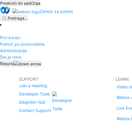
Preskoči do sadržaja
Centar za pomoć
Pretraga
...
Prvi koraci
Pomoć po proizvodima
Administracija
Šta je novo
Resursi
SUPPORT
LEARN
Join a meeting
Video r
Developer Tools
Webex 
Adoption Hub
Live Ev
Contact Support
Webex 