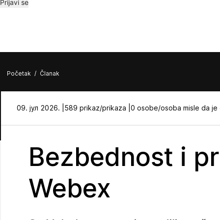
Prijavi se
Početak
/
Članak
09. јул 2026. |
589 prikaz/prikaza |
0 osobe/osoba misle da je
Bezbednost i pri
Webex