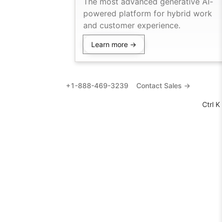
The most advanced generative AI-
powered platform for hybrid work
and customer experience.
Learn more →
+1-888-469-3239
Contact Sales →
Ctrl K