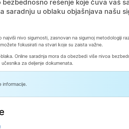
 bezbednosno rešenje koje čuva vaš sa
za saradnju u oblaku objašnjava našu s
jviši nivo sigurnosti, zasnovan na sigurnoj metodologiji ra
 možete fokusirati na stvari koje su zaista važne.
blaka. Online saradnja mora da obezbedi više nivoa bezbedn
e učesnika za deljenje dokumenata.
informacije.
e
a