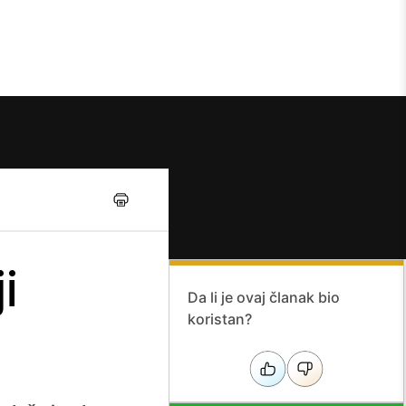
i
Da li je ovaj članak bio
koristan?