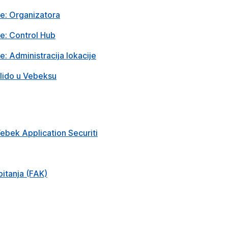
ke: Organizatora
ke: Control Hub
e: Administracija lokacije
Slido u Vebeksu
Vebek Application Securiti
itanja (FAK)