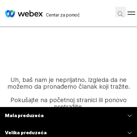
Centar za pomoć
Uh, baš nam je neprijatno. Izgleda da ne
možemo da pronađemo članak koji tražite.
Pokušajte na početnoj stranici ili ponovo
pretražite.
Mala preduzeća
Cene
Početak
Velika preduzeća