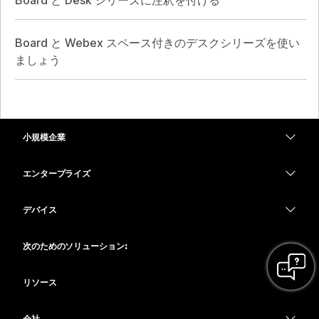
Board と Webex スペース付きのデスクシリーズを使い
ましょう
小規模企業
価格
エンタープライズ
Webex アプリ
Webex スイート
デバイス
Meetings
Calling
ヘッドセット
Calling
次のためのソリューション:
Meetings
カメラ
教育
メッセージング
メッセージング
リソース
Desk シリーズ
ヘルスケア
画面共有
ダウンロード
Slido
Room シリーズ
会社