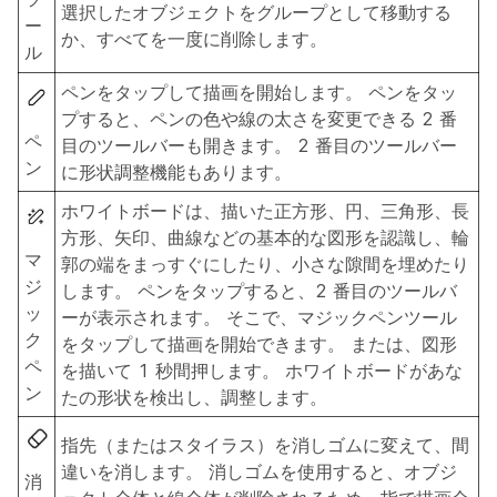
選択したオブジェクトをグループとして移動する
ー
か、すべてを一度に削除します。
ル
ペンをタップして描画を開始します。 ペンをタッ
プすると、ペンの色や線の太さを変更できる 2 番
ペ
目のツールバーも開きます。 2 番目のツールバー
ン
に形状調整機能もあります。
ホワイトボードは、描いた正方形、円、三角形、長
方形、矢印、曲線などの基本的な図形を認識し、輪
マ
郭の端をまっすぐにしたり、小さな隙間を埋めたり
ジ
します。 ペンをタップすると、2 番目のツールバ
ッ
ーが表示されます。 そこで、マジックペンツール
ク
をタップして描画を開始できます。 または、図形
ペ
を描いて 1 秒間押します。 ホワイトボードがあな
ン
たの形状を検出し、調整します。
指先（またはスタイラス）を消しゴムに変えて、間
違いを消します。 消しゴムを使用すると、オブジ
消