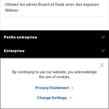
Utilisez les séries Board et Desk avec des espaces
Webex
Petite entreprise
Tarifs
Enterprise
Application Webex
Webex Suite
Périphériques
Meetings
Calling
By continuing to use our website, you acknowledge
Casques
Calling
the use of cookies.
Solutions pour le
Meetings
Caméras
Messagerie
Enseignement
Privacy Statement
Messagerie
Ressources
Série de bureaux
Partage d’écran
Soins de santé
Change Settings
Slido
Téléchargements
Série Room
Société
Gouvernement
Webinars