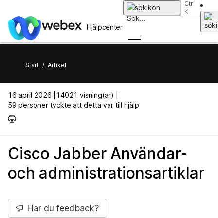
Ctrl
K
Sök
...
Hjälpcenter
Start
/
Artikel
16 april 2026 |
14021 visning(ar) |
59 personer tyckte att detta var till hjälp
Cisco Jabber Användar-
och administrationsartiklar
Har du feedback?