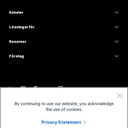
Webex-appen
Webex Suite
Enheter
Möten
Calling
Headset
Calling
Lösningar för
Möten
Kameror
Utbildning
Meddelanden
Meddelanden
Resurser
Skrivbordsserie
Hälso- och sjukvård
Skärmdelning
Hämtningar
Slido
Room-serien
Företag
Statliga myndigheter
Delta i ett testmöte
Webbseminarier
Cisco
Board-serien
Ekonomi
Onlinekurser
Events
Kontakta support
Telefonserien
Sport och nöje
Integreringar
Contact Center
Kontakta försäljningsavdelningen
Tillbehör
Frontlinje
Hjälpmedel
CPaaS
Villkor
Webex Blog
By continuing to use our website, you acknowledge
Ideella organisationer
Sekretesspolicy
Inklusivitet
Säkerhet
the use of cookies.
Webex tankeledarskap
Cookies
Nystartade företag
Webbseminarier live och på begäran
Control Hub
Webex Merch Store
Privacy Statement
Varumärken
Hybridarbete