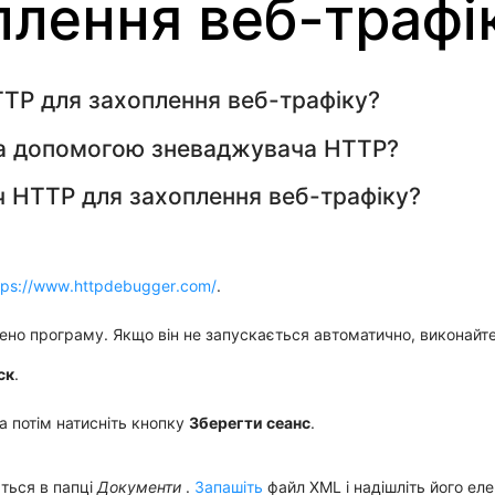
плення веб-трафі
TP для захоплення веб-трафіку?
за допомогою зневаджувача HTTP?
 HTTP для захоплення веб-трафіку?
tps://www.httpdebugger.com/
.
о програму. Якщо він не запускається автоматично, виконайте 
ск
.
 а потім натисніть кнопку
Зберегти сеанс
.
ється в папці
Документи
.
Запашіть
файл XML і надішліть його е