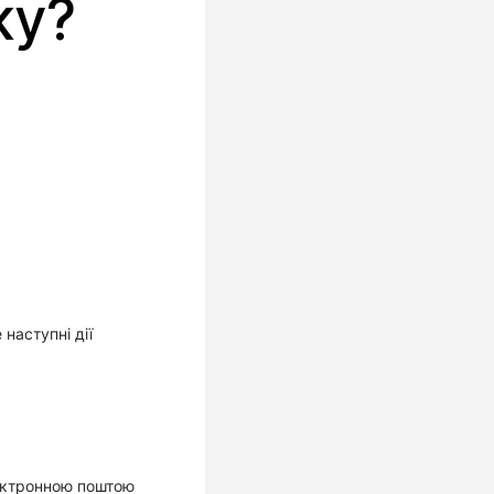
ку?
наступні дії
лектронною поштою