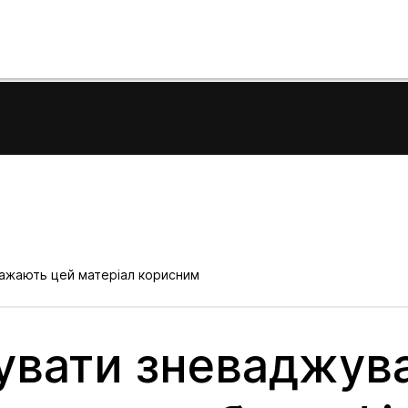
вважають цей матеріал корисним
увати зневаджув