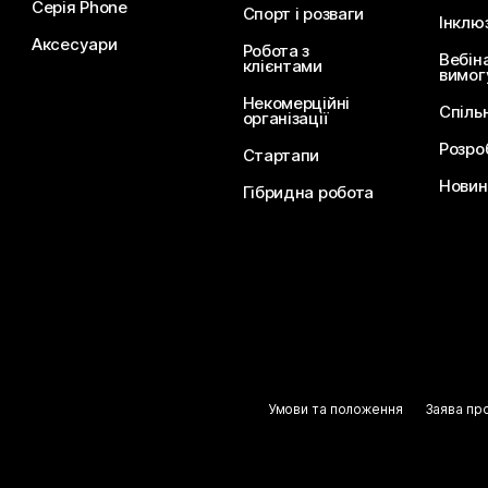
Серія Phone
Спорт і розваги
Інклю
Аксесуари
Робота з
Вебін
клієнтами
вимог
Некомерційні
Спіль
організації
Розро
Стартапи
Новини
Гібридна робота
Умови та положення
Заява пр