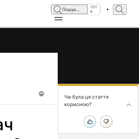
Ctrl
Пошук
...
K
Чи була ця стаття
корисною?
ач