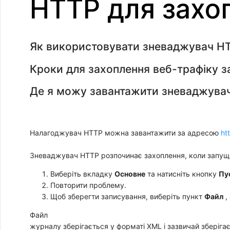
HTTP для захо
Як використовувати зневаджувач HT
Кроки для захоплення веб-трафіку 
Де я можу завантажити зневаджувач
Налагоджувач HTTP можна завантажити за адресою
ht
Зневаджувач HTTP розпочинає захоплення, коли запущен
Виберіть вкладку
Основне
та натисніть кнопку
Пу
Повторити проблему.
Щоб зберегти записування, виберіть пункт
Файл
,
Файл
журналу зберігається у форматі XML і зазвичай зберіга