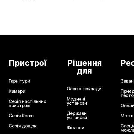
Пристрої
Рішення
Ре
для
Гарнітури
Заван
Освітні заклади
Камери
Приєд
тесто
Медичні
Серія настільних
установи
пристроїв
Онлай
Державні
Серія Room
Можли
установи
Серія дощок
Спеці
Фінанси
можли