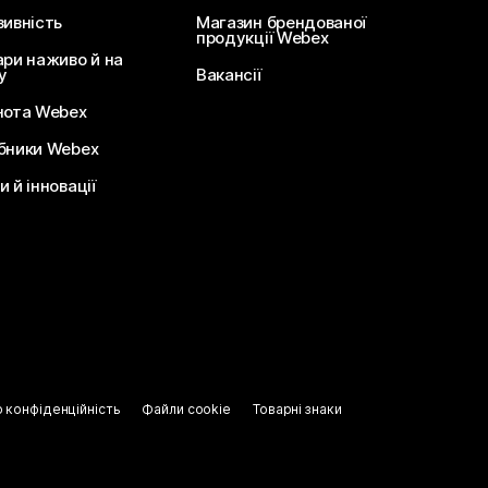
зивність
Магазин брендованої
продукції Webex
ари наживо й на
у
Вакансії
нота Webex
бники Webex
 й інновації
о конфіденційність
Файли cookie
Товарні знаки