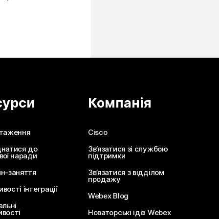
сурси
Компанія
таження
Cisco
натися до
Зв’язатися зі службою
вої наради
підтримки
н-заняття
Зв’язатися з відділом
продажу
вості інтеграції
Webex Blog
альні
вості
Новаторські ідеї Webex