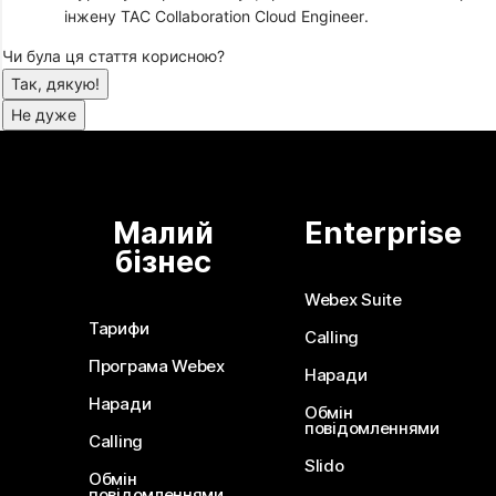
інжену TAC Collaboration Cloud Engineer.
Чи була ця стаття корисною?
Так, дякую!
Не дуже
Малий
Enterprise
бізнес
Webex Suite
Тарифи
Calling
Програма Webex
Наради
Наради
Обмін
повідомленнями
Calling
Slido
Обмін
повідомленнями