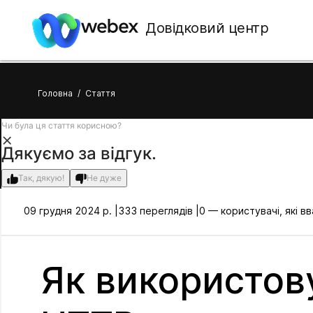
Довідковий центр
Головна
/
Стаття
Чи була ця стаття корисною?
Дякуємо за відгук.
Так, дякую!
Не дуже
09 грудня 2024 р. |
333 переглядів |
0 — користувачі, які 
Як використов