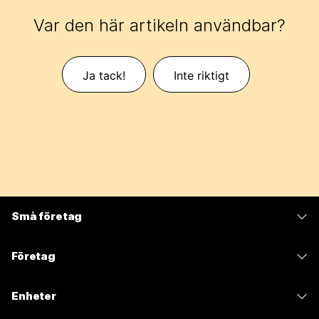
Var den här artikeln användbar?
Ja tack!
Inte riktigt
Små företag
Prissättning
Företag
Webex-appen
Webex Suite
Enheter
Möten
Calling