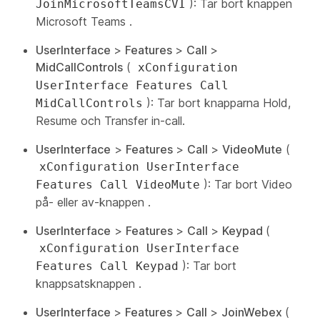
): Tar bort
knappen
JoinMicrosoftTeamsCVI
Microsoft Teams
.
UserInterface
>
Features
>
Call
>
MidCallControls
(
xConfiguration
UserInterface Features Call
): Tar bort
knapparna Hold
,
MidCallControls
Resume
och
Transfer
in-call.
UserInterface
>
Features
>
Call
>
VideoMute
(
xConfiguration UserInterface
): Tar bort
Video
Features Call VideoMute
på- eller av-knappen
.
UserInterface
>
Features
>
Call
>
Keypad
(
xConfiguration UserInterface
): Tar bort
Features Call Keypad
knappsatsknappen
.
UserInterface
>
Features
>
Call
>
JoinWebex
(